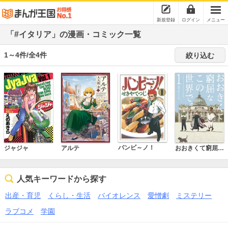
新規登録
ログイン
メニュー
「#イタリア」の漫画・コミック一覧
1～4件/全4件
絞り込む
バンビ～ノ！
おおきくて窮屈なこの世界で。
ジャジャ
アルテ
人気キーワードから探す
出産・育児
くらし・生活
バイオレンス
愛憎劇
ミステリー
ラブコメ
学園