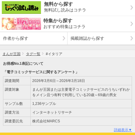
無料から探す
無料試し読みはコチラ
特集から探す
おすすめ特集はコチラ
作者から探す
掲載雑誌から探す
まんが王国
タグ一覧
#イタリア
お得感No.1表記について
「電子コミックサービスに関するアンケート」
調査期間
2026年3月6日～2026年3月18日
調査対象
まんが王国または主要電子コミックサービスのうちいずれか
をメイン且つ有料で利用している20歳～69歳の男女
サンプル数
1,236サンプル
調査方法
インターネットリサーチ
調査委託先
株式会社MARCS
詳細表示▼