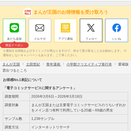
まんが王国のお得情報を受け取ろう
友だち追加
メルマガ
アプリ通知
フォロー
いいね
限定クーポン
※通知する情報およびタイミングが異なりますので、併せて受け取ることをお勧めします。 ※
通知をしないキャンペーンもあります。ご了承ください。
まんが王国
土田世紀
青年漫画
小学館クリエイティブ単行本
愛蔵版
雲出づるところ
お得感No.1表記について
「電子コミックサービスに関するアンケート」
調査期間
2026年3月6日～2026年3月18日
調査対象
まんが王国または主要電子コミックサービスのうちいずれか
をメイン且つ有料で利用している20歳～69歳の男女
サンプル数
1,236サンプル
調査方法
インターネットリサーチ