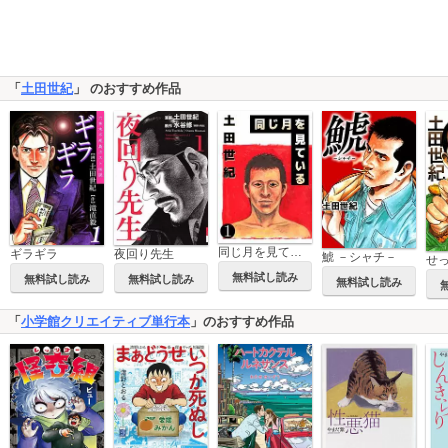
「
土田世紀
」 のおすすめ作品
同じ月を見ている
ギラギラ
夜回り先生
鯱 －シャチ－
無料試し読み
無料試し読み
無料試し読み
無料試し読み
「
小学館クリエイティブ単行本
」のおすすめ作品