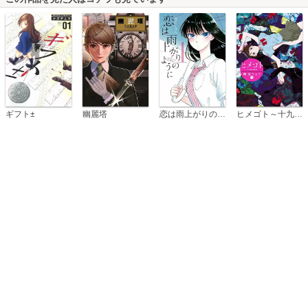
恋は雨上がりのように
ギフト±
幽麗塔
ヒメゴト～十九歳の制服～