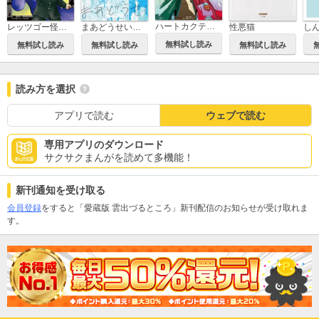
ハートカクテル ルネサンス
まあどうせいつか死ぬし ～清野とおる不条理ギャグ短編集～
レッツゴー怪奇組
性悪猫
し
無料試し読み
無料試し読み
無料試し読み
無料試し読み
読み方を選択
アプリで読む
ウェブで読む
専用アプリのダウンロード
サクサクまんがを読めて多機能！
新刊通知を受け取る
会員登録
をすると「愛蔵版 雲出づるところ」新刊配信のお知らせが受け取れま
す。