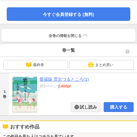
２００２年に全２巻の単行本で刊行された氏の後期代表作が愛蔵版で蘇りま
す。 粗暴だが心根の優しい主人公、十一と他者に心を開けない出水。 暗い
過去を背負ったふたりの魂の共鳴と立ちはだかる過酷な運命の行方を描いた傑
今すぐ会員登録する (無料)
作をお届けします。
全巻の情報を
閉じる
巻一覧
最終巻
まとめ買い
愛蔵版 雲出づるところ(1)
355ページ
|
1400pt
1
巻
試し読み
購入する
おすすめ作品
この作品を見た人はコチラも見ています