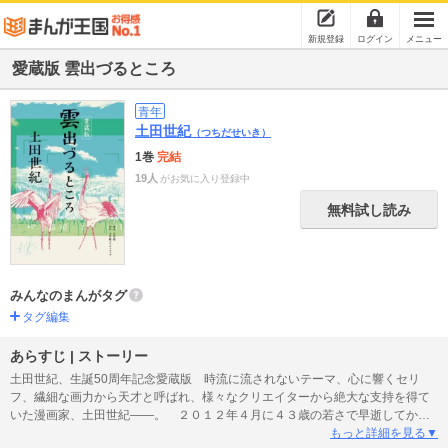
新規登録
ログイン
メニュー
愛蔵版 雲出づるところ
青年
土田世紀
（つちだせいき）
1巻
完結
19人
がお気に入り登録中
無料試し読み
みんなのまんがタグ
タグ編集
あらすじ | ストーリー
土田世紀、生誕50周年記念愛蔵版 時流に流されないテーマ、心に響くセリ
フ、繊細な画力から天才と呼ばれ、様々なクリエイターから絶大な支持を得て
いた漫画家、土田世紀――。 ２０１２年４月に４３歳の若さで早逝してから
７年。そして、生誕５０周年となる今年、講談社「モーニング」にて連載され
もっと詳細を見る▼