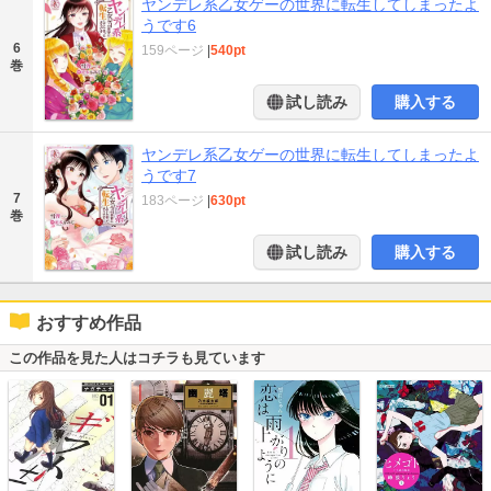
ヤンデレ系乙女ゲーの世界に転生してしまったよ
うです6
6
159ページ
|
540pt
巻
試し読み
購入する
ヤンデレ系乙女ゲーの世界に転生してしまったよ
うです7
7
183ページ
|
630pt
巻
試し読み
購入する
おすすめ作品
この作品を見た人はコチラも見ています