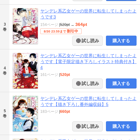
ヤンデレ系乙女ゲーの世界に転生してしまったよ
うです3
364pt
3
154ページ
|
520pt
→
巻
割引中
8/30 23:59まで
試し読み
購入する
ヤンデレ系乙女ゲーの世界に転生してしまったよ
うです【電子限定描き下ろしイラスト特典付き】
4
4
巻
161ページ
|
520pt
試し読み
購入する
ヤンデレ系乙女ゲーの世界に転生してしまったよ
うです【描き下ろし番外編収録】5
5
183ページ
|
660pt
巻
試し読み
購入する