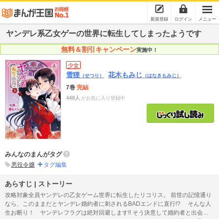
新規登録
ログイン
メニュー
ヤンデレ系乙女ゲーの世界に転生してしまったようです
無料＆割引キャンペーン
実施中！
少女
雪狸
花木もみじ
（せつり）
（はなきもみじ）
7巻
完結
448人
がお気に入り登録中
みんなのまんがタグ
悪役令嬢
タグ編集
あらすじ | ストーリー
攻略対象全員ヤンデレの乙女ゲーム世界に転生したリコリス。 前世の記憶通り
なら、このままだとヤンデレ婚約者に刺されるBADエンドに直行!? そんな人
生お断り！ ヤンデレフラグは絶対回避します!! そう決意して婚約者と出会っ