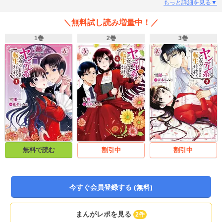
たけど――ちょっと近すぎるんじゃないの!? 異色の溺愛系異世界ラブミステリ
もっと詳細を見る▼
ー登場！
＼無料試し読み増量中！／
1巻
2巻
3巻
無料で読む
割引中
割引中
今すぐ会員登録する (無料)
まんがレポを見る
2件