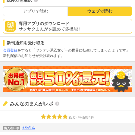
読み方を選択
アプリで読む
ウェブで読む
専用アプリのダウンロード
サクサクまんがを読めて多機能！
新刊通知を受け取る
会員登録
をすると「ヤンデレ系乙女ゲーの世界に転生してしまったようです」
新刊配信のお知らせが受け取れます。
みんなのまんがレポ
(
5.0
)
評価数
4
件
ｶﾉﾝさん
購入者レポ