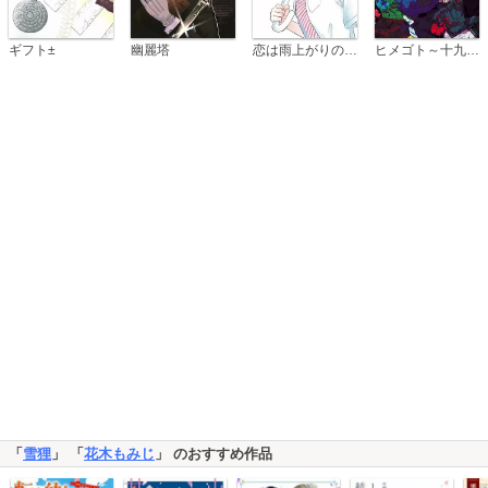
恋は雨上がりのように
ギフト±
幽麗塔
ヒメゴト～十九歳の制服～
「
雪狸
」 「
花木もみじ
」 のおすすめ作品