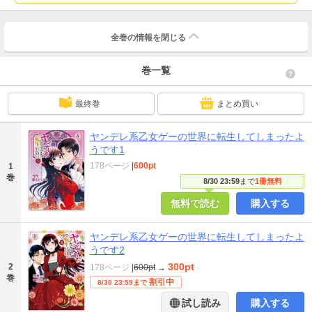
全巻の情報を
閉じる
巻一覧
最終巻
まとめ買い
ヤンデレ系乙女ゲーの世界に転生してしまったよ
うです1
178ページ
|
600pt
1
巻
8/30 23:59
まで
1冊無料
無料で読む
購入する
ヤンデレ系乙女ゲーの世界に転生してしまったよ
うです2
300pt
2
178ページ
|
600pt
→
巻
割引中
8/30 23:59まで
試し読み
購入する