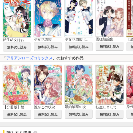
雪狸短編集
少女花図鑑
少女花図鑑【単話】
転生幼女はお願いしたい ～100万年に1人と言われた力で自由気ままな異世界ライフ～
無料試し読み
無料試し読み
無料試し読み
無料試し読み
「
アリアンローズコミックス
」のおすすめ作品
婚約破棄の次は偽装婚約。さて、その次は……。
【分冊版】婚約破棄の次は偽装婚約。さて、その次は……。
誰かこの状況を説明してください！ ～契約から始まるウェディング～
転生しまして、現在は侍女でございます。
無料試し読み
無料試し読み
無料試し読み
無料試し読み