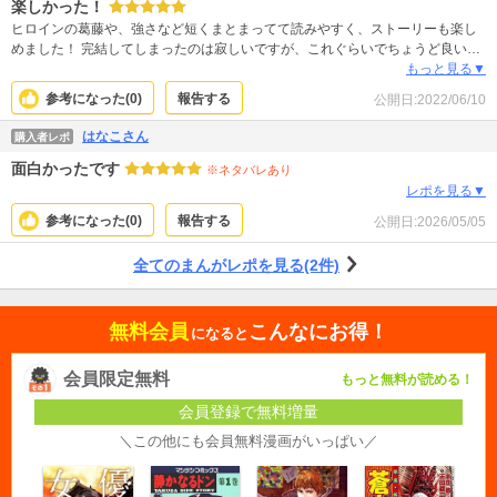
楽しかった！
ヒロインの葛藤や、強さなど短くまとまってて読みやすく、ストーリーも楽し
めました！ 完結してしまったのは寂しいですが、これぐらいでちょうど良いの
かも。
もっと見る▼
参考になった(
0
)
報告する
公開日:
2022/06/10
はなこさん
購入者レポ
面白かったです
※ネタバレあり
レポを見る▼
参考になった(
0
)
報告する
公開日:
2026/05/05
全てのまんがレポを見る(2件)
無料会員
こんなにお得！
になると
会員限定無料
もっと無料が読める！
会員登録で無料増量
＼この他にも会員無料漫画がいっぱい／