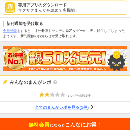
専用アプリのダウンロード
サクサクまんがを読めて多機能！
新刊通知を受け取る
会員登録
をすると「【分冊版】ヤンデレ系乙女ゲーの世界に転生してしまった
ようです」新刊配信のお知らせが受け取れます。
みんなのまんがレポ
(
2.0
)
評価数
1
件
全てのまんがレポを見る(1件)
無料会員
こんなにお得！
になると