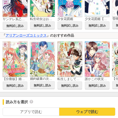
雪
少女花図鑑
少女花図鑑【単話】
転生幼女はお願いしたい ～100万年に1人と言われた力で自由気ままな異世界ライフ～
ヤンデレ系乙女ゲーの世界に転生してしまったようです
無料試し読み
無料試し読み
無料試し読み
無料試し読み
「
アリアンローズコミックス
」のおすすめ作品
婚約破棄の次は偽装婚約。さて、その次は……。
【分冊版】婚約破棄の次は偽装婚約。さて、その次は……。
転生しまして、現在は侍女でございます。
誰かこの状況を説明してください！ ～契約から始まるウェディング～
無料試し読み
無料試し読み
無料試し読み
無料試し読み
読み方を選択
アプリで読む
ウェブで読む