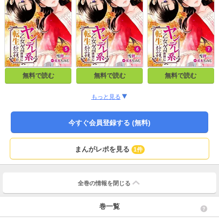
無料で読む
無料で読む
無料で読む
もっと見る
今すぐ会員登録する (無料)
まんがレポを見る
1件
全巻の情報を
閉じる
巻一覧