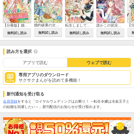
婚約破棄の次は偽装婚約。さて、その次は……。
【分冊版】婚約破棄の次は偽装婚約。さて、その次は……。
転生しまして、現在は侍女でございます。
誰かこの状況を説明してください！ ～契約から始まるウェディング～
無料試し読み
無料試し読み
無料試し読み
無料試し読み
読み方を選択
アプリで読む
ウェブで読む
専用アプリのダウンロード
サクサクまんがを読めて多機能！
新刊通知を受け取る
会員登録
をすると「ロイヤルウェディングはお断り！ ～転生令嬢は冷血王子と
の結婚を回避したい～」新刊配信のお知らせが受け取れます。