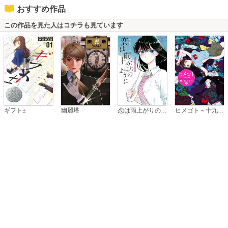
おすすめ作品
この作品を見た人はコチラも見ています
恋は雨上がりのように
ギフト±
幽麗塔
ヒメゴト～十九歳の制服～