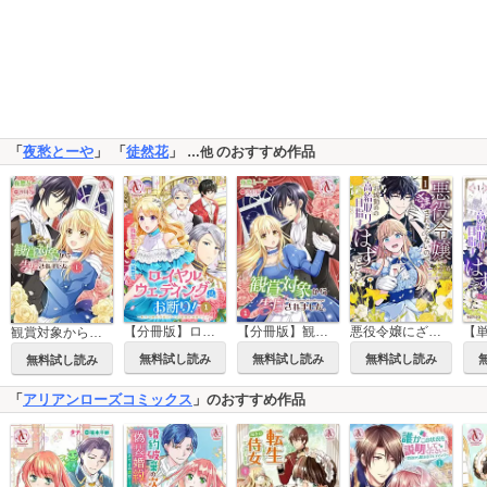
「
夜愁とーや
」 「
徒然花
」
のおすすめ作品
…他
【分冊版】ロイヤルウェディングはお断り！ ～転生令嬢は冷血王子との結婚を回避したい～
【分冊版】観賞対象から告白されました。
悪役令嬢にざまぁされたくないので、お城勤めの高給取りを目指すはずでした@COMIC
観賞対象から告白されました。
無料試し読み
無料試し読み
無料試し読み
無料試し読み
「
アリアンローズコミックス
」のおすすめ作品