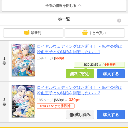
全巻の情報を
閉じる
巻一覧
最新刊
まとめ買い
ロイヤルウェディングはお断り！ ～転生令嬢は
冷血王子との結婚を回避したい～ 1
159ページ
|
660pt
1
巻
8/30 23:59
まで
1冊無料
無料で読む
購入する
ロイヤルウェディングはお断り！ ～転生令嬢は
冷血王子との結婚を回避したい～ 2
330pt
2
185ページ
|
660pt
→
巻
割引中
8/30 23:59まで
試し読み
購入する