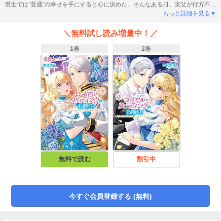
現世では“普通”の幸せを手にすると心に決めた。そんなある日、実父が行方不明
になり、ワガママな継母とふたりの義姉から使用人になることを命じられてし
もっと詳細を見る▼
まう。この展開どこかで…… まさかここ『シンデレラ』の世界!?このままだと
冷血王子と結婚？ そんなの全力回避！奇想天外なお嬢様による、一風変わっ
＼無料試し読み増量中！／
たシンデレラストーリー！
1巻
2巻
無料で読む
割引中
今すぐ会員登録する (無料)