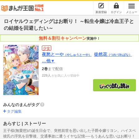
新規登録
ログイン
メニュー
ロイヤルウェディングはお断り！ ～転生令嬢は冷血王子と
の結婚を回避したい～
無料＆割引キャンペーン
実施中！
少女
夜愁とーや
徒然花
（やしゅうとーや）
（つれづればな）
…他▼
2巻
まで配信
229人
がお気に入り登録中
みんなのまんがタグ
タグ編集
あらすじ | ストーリー
王子様(無愛想)の誕生日会で、突然前世を思い出した子爵令嬢リヨン。ハイスペ
彼氏の浮気を目撃後、交通事故に遭うイヤな記憶──もうあんな思いはお断り！