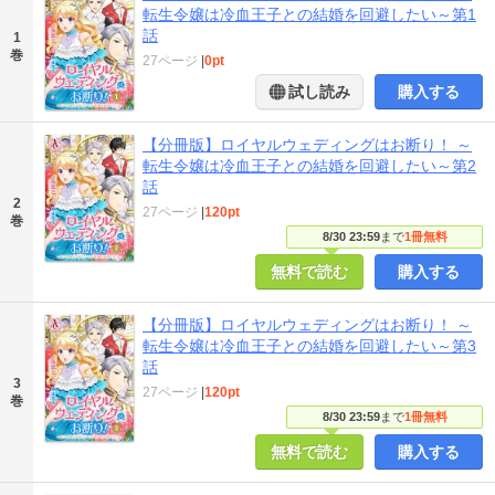
転生令嬢は冷血王子との結婚を回避したい～第1
話
1
巻
27ページ
|
0pt
試し読み
購入する
【分冊版】ロイヤルウェディングはお断り！ ～
転生令嬢は冷血王子との結婚を回避したい～第2
話
2
27ページ
|
120pt
巻
8/30 23:59
まで
1冊無料
無料で読む
購入する
【分冊版】ロイヤルウェディングはお断り！ ～
転生令嬢は冷血王子との結婚を回避したい～第3
話
3
27ページ
|
120pt
巻
8/30 23:59
まで
1冊無料
無料で読む
購入する