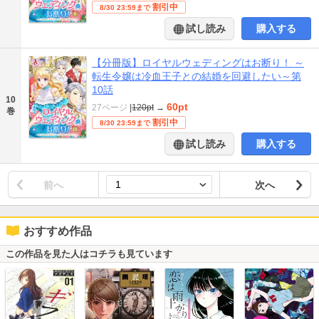
割引中
8/30 23:59まで
試し読み
購入する
【分冊版】ロイヤルウェディングはお断り！ ～
転生令嬢は冷血王子との結婚を回避したい～第
10話
10
60pt
27ページ
|
120pt
→
巻
割引中
8/30 23:59まで
試し読み
購入する
前へ
次へ
おすすめ作品
この作品を見た人はコチラも見ています