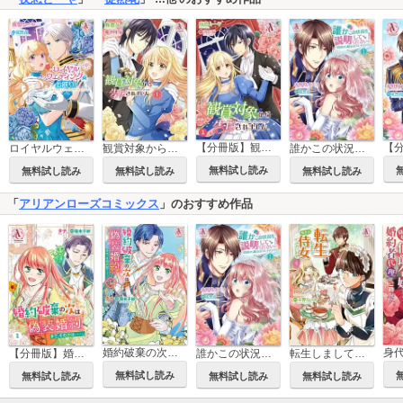
【分冊版】観賞対象から告白されました。
ロイヤルウェディングはお断り！ ～転生令嬢は冷血王子との結婚を回避したい～
観賞対象から告白されました。
誰かこの状況を説明してください！ ～契約から始まるウェディング～
無料試し読み
無料試し読み
無料試し読み
無料試し読み
「
アリアンローズコミックス
」のおすすめ作品
婚約破棄の次は偽装婚約。さて、その次は……。
【分冊版】婚約破棄の次は偽装婚約。さて、その次は……。
誰かこの状況を説明してください！ ～契約から始まるウェディング～
転生しまして、現在は侍女でございます。
無料試し読み
無料試し読み
無料試し読み
無料試し読み