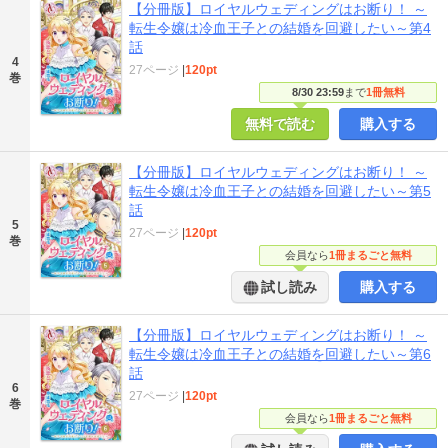
【分冊版】ロイヤルウェディングはお断り！ ～
転生令嬢は冷血王子との結婚を回避したい～第4
話
4
27ページ
|
120pt
巻
8/30 23:59
まで
1冊無料
無料で読む
購入する
【分冊版】ロイヤルウェディングはお断り！ ～
転生令嬢は冷血王子との結婚を回避したい～第5
話
5
27ページ
|
120pt
巻
会員なら
1冊まるごと無料
試し読み
購入する
【分冊版】ロイヤルウェディングはお断り！ ～
転生令嬢は冷血王子との結婚を回避したい～第6
話
6
27ページ
|
120pt
巻
会員なら
1冊まるごと無料