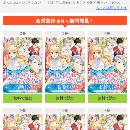
あんな思いはしたくない！ 現世では幸せになることを固く誓った。そんなあ
る日、実父が行方不明になり、わがままな継母とふたりの義姉から使用人にな
もっと詳細を見る▼
ることを命じられてしまう。この展開まるでおとぎ話……って、まさかここ
『シンデレラ』の世界!?このままだと私、あの冷血王子と結婚？ そんなのは
会員登録
無料増量！
(無料)で
絶対にいや！奇想天外なお嬢様による一風変わったシンデレラストーリー！
2巻
3巻
4巻
無料で読む
無料で読む
無料で読む
5巻
6巻
7巻