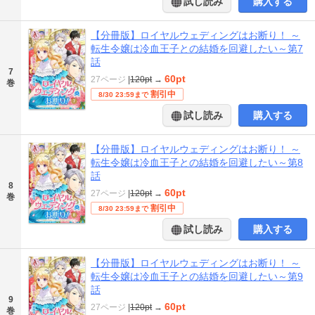
試し読み
購入する
【分冊版】ロイヤルウェディングはお断り！ ～
転生令嬢は冷血王子との結婚を回避したい～第7
話
7
60pt
27ページ
|
120pt
→
巻
割引中
8/30 23:59まで
試し読み
購入する
【分冊版】ロイヤルウェディングはお断り！ ～
転生令嬢は冷血王子との結婚を回避したい～第8
話
8
60pt
27ページ
|
120pt
→
巻
割引中
8/30 23:59まで
試し読み
購入する
【分冊版】ロイヤルウェディングはお断り！ ～
転生令嬢は冷血王子との結婚を回避したい～第9
話
9
60pt
27ページ
|
120pt
→
巻