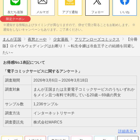
友だち追加
メルマガ
アプリ通知
フォロー
いいね
限定クーポン
※通知する情報およびタイミングが異なりますので、併せて受け取ることをお勧めします。 ※
通知をしないキャンペーンもあります。ご了承ください。
まんが王国
夜愁とーや
少女漫画
アリアンローズコミックス
【分冊
版】ロイヤルウェディングはお断り！ ～転生令嬢は冷血王子との結婚を回避し
たい～
お得感No.1表記について
「電子コミックサービスに関するアンケート」
調査期間
2026年3月6日～2026年3月18日
調査対象
まんが王国または主要電子コミックサービスのうちいずれか
をメイン且つ有料で利用している20歳～69歳の男女
サンプル数
1,236サンプル
調査方法
インターネットリサーチ
調査委託先
株式会社MARCS
詳細表示▼