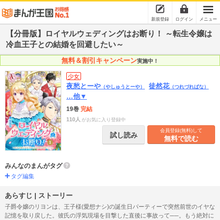
新規登録
ログイン
メニュー
【分冊版】ロイヤルウェディングはお断り！ ～転生令嬢は
冷血王子との結婚を回避したい～
無料＆割引キャンペーン
実施中！
少女
夜愁とーや
徒然花
（やしゅうとーや）
（つれづればな）
…他▼
19巻
完結
110人
がお気に入り登録中
会員登録(無料)して
試し読み
無料で読む
みんなのまんがタグ
タグ編集
あらすじ | ストーリー
子爵令嬢のリヨンは、王子様(愛想ナシ)の誕生日パーティーで突然前世のイヤな
記憶を取り戻した。彼氏の浮気現場を目撃した直後に事故って──。もう絶対に