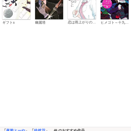
恋は雨上がりのように
ギフト±
幽麗塔
ヒメゴト～十九歳の制服～
「
夜愁とーや
」 「
徒然花
」
のおすすめ作品
…他