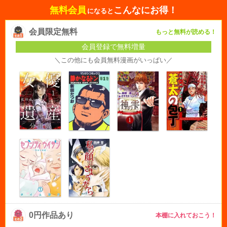
無料会員
こんなにお得！
になると
会員限定無料
もっと無料が読める！
会員登録で無料増量
＼この他にも会員無料漫画がいっぱい／
0円作品あり
本棚に入れておこう！