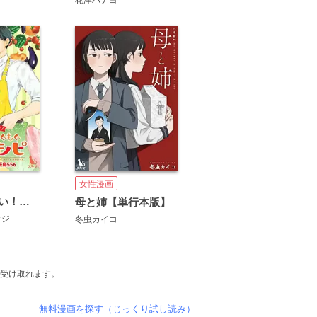
女性漫画
【簡単&美味い！】リュウジのもぐもぐバズレシピ【単行本版】
母と姉【単行本版】
ウジ
冬虫カイコ
受け取れます。
無料漫画を探す（じっくり試し読み）