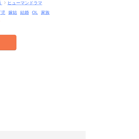
画
ヒューマンドラマ
育児
嫁姑
結婚
OL
家族
結