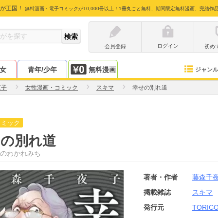
が王国！
無料漫画・電子コミックが10,000冊以上！1冊丸ごと無料、期間限定無料漫画、完結作
ログイン
会員登録
初め
少女
青年/少年
無料漫画
ジャン
夜子
女性漫画・コミック
スキマ
幸せの別れ道
コミック
せの別れ道
のわかれみち
著者・作者
藤森千
掲載雑誌
スキマ
発行元
TORIC