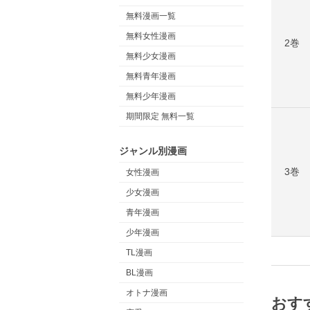
無料漫画一覧
無料女性漫画
2巻
無料少女漫画
無料青年漫画
無料少年漫画
期間限定 無料一覧
ジャンル別漫画
3巻
女性漫画
少女漫画
青年漫画
少年漫画
TL漫画
BL漫画
オトナ漫画
おす