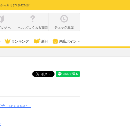
品から新刊まで多数配信！
チェック履歴
ての方へ
ヘルプ/よくある質問
ル
ランキング
新刊
来店ポイント
夜子
（ふじもりちやこ）
O