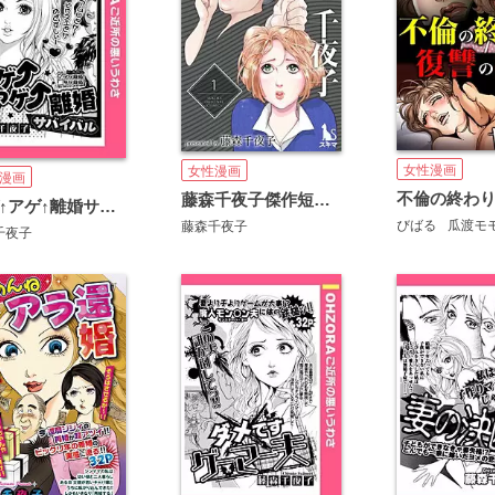
女性漫画
女性漫画
漫画
藤森千夜子傑作短編集
アゲ↑アゲ↑離婚サバイバル 【単話売】
びばる
瓜渡モ
藤森千夜子
千夜子