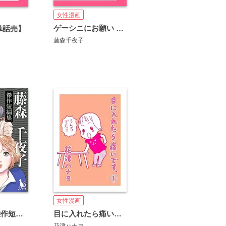
女性漫画
ゲーシニにお願い 【単話売】
単話売】
藤森千夜子
女性漫画
藤森千夜子傑作短編集
目に入れたら痛いです。
ごえたむ
宮部サチ
鶴ゆみか
ななおん
秋本尚美
野田ふとん
花津ハナヨ