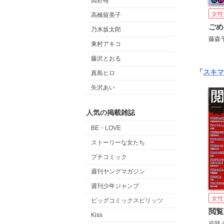
高野苺
女性
高橋留美子
乃木坂太郎
藤森
東村アキコ
藤沢とおる
「
スキマ
真島ヒロ
矢沢あい
人気の掲載雑誌
BE・LOVE
ストーリーな女たち
プチコミック
週刊ヤングマガジン
週刊少年ジャンプ
女性
ビッグコミックスピリッツ
Kiss
弓咲