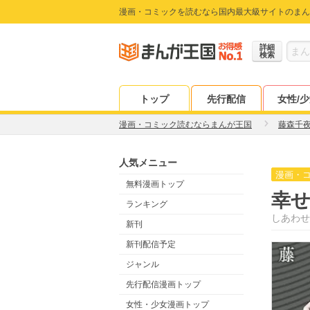
漫画・コミックを読むなら国内最大級サイトのまん
詳細
検索
トップ
先行配信
女性/
漫画・コミック読むならまんが王国
藤森千
人気メニュー
漫画・
無料漫画トップ
幸
ランキング
しあわせ
新刊
新刊配信予定
ジャンル
先行配信漫画トップ
女性・少女漫画トップ