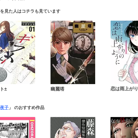
を見た人はコチラも見ています
ト±
幽麗塔
夜子
」 のおすすめ作品