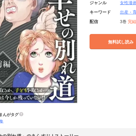
ジャンル
女性漫
キーワード
出産・
配信
3巻
完
無料試し読み
まんがタグ
集