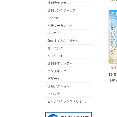
週刊少年マガジン
週刊ヤングジャンプ
Cheese!
別冊マーガレット
ベツコミ
Jourすてきな主婦たち
モーニング
Sho-Comi
週刊少年サンデー
女性
ヤングキング
ひま
デザート
上野
漫画アクション
モバフラ
ビックコミックスペリオール