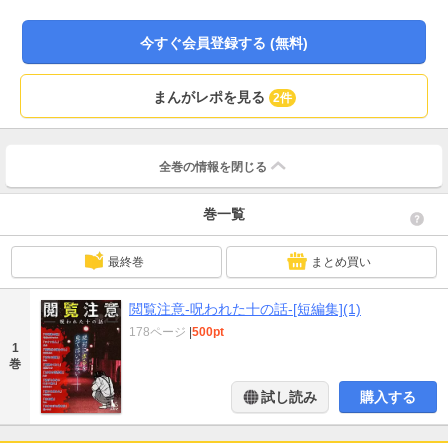
今すぐ会員登録する (無料)
まんがレポを見る
2件
全巻の情報を
閉じる
巻一覧
最終巻
まとめ買い
閲覧注意-呪われた十の話-[短編集](1)
178ページ
|
500pt
1
巻
試し読み
購入する