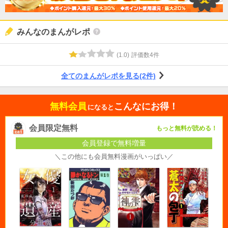
みんなのまんがレポ
(
1.0
)
評価数
4
件
全てのまんがレポを見る(2件)
無料会員
こんなにお得！
になると
会員限定無料
もっと無料が読める！
会員登録で無料増量
＼この他にも会員無料漫画がいっぱい／