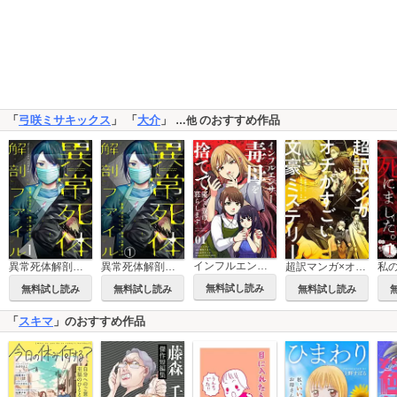
「
弓咲ミサキックス
」 「
大介
」
のおすすめ作品
…他
インフルエンサー毒母を捨てて優しい義母と暮らします【単話】
異常死体解剖ファイル
異常死体解剖ファイル（分冊版）
超訳マンガ×オチがすごい文豪ミステリー
無料試し読み
無料試し読み
無料試し読み
無料試し読み
「
スキマ
」のおすすめ作品