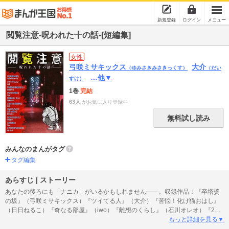
新規登録
ログイン
メニュー
閲覧注意-呪われた十の話-[短編集]
女性
弓咲ミサキックス
大介
（ゆみさきみさきっくす）
（だい
…他▼
すけ）
1巻
完結
63人
がお気に入り登録中
無料試し読み
みんなのまんがタグ
タグ編集
あらすじ | ストーリー
あなたの後ろにも「ナニカ」がいるかもしれません――。収録作品：『卒塔婆
の坂』（弓咲ミサキックス）『ツイてる人』（大介）『苦悩！化け猫おはし』
（日日ねるこ）『奇なる部屋』（iwo）『離想のくらし』（石川オレオ）『25
日の訪問者』（大介）『逃げられないこたつ飲み』（日日ねるこ）『僕には見
もっと詳細を見る▼
える』（下待迎子）『左右線』（iwo）『なまはげの逆さ杉』（窓ハルカ）