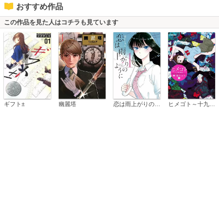
おすすめ作品
この作品を見た人はコチラも見ています
恋は雨上がりのように
ギフト±
幽麗塔
ヒメゴト～十九歳の制服～