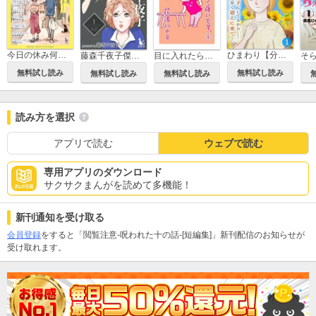
今日の休み何する？[短編集]
ひまわり【分冊版】
藤森千夜子傑作短編集
目に入れたら痛いです。
無料試し読み
無料試し読み
無料試し読み
無料試し読み
読み方を選択
アプリで読む
ウェブで読む
専用アプリのダウンロード
サクサクまんがを読めて多機能！
新刊通知を受け取る
会員登録
をすると「閲覧注意-呪われた十の話-[短編集]」新刊配信のお知らせが
受け取れます。