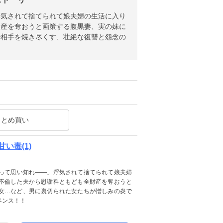
浮気されて捨てられて娘夫婦の生活に入り
財産を奪おうと画策する腹黒妻、実の妹に
で相手を焼き尽くす、壮絶な復讐と怨念の
まとめ買い
い毒(1)
って思い知れ――」浮気されて捨てられて娘夫婦
不倫した夫から慰謝料ともども全財産を奪おうと
女…など、男に裏切られた女たちが憎しみの炎で
ペンス！！