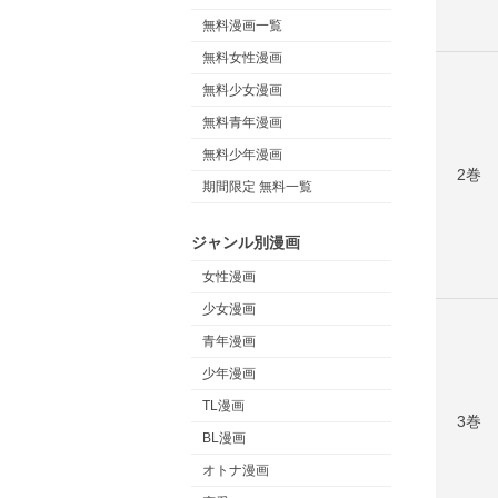
無料漫画一覧
無料女性漫画
無料少女漫画
無料青年漫画
無料少年漫画
2巻
期間限定 無料一覧
ジャンル別漫画
女性漫画
少女漫画
青年漫画
少年漫画
TL漫画
3巻
BL漫画
オトナ漫画