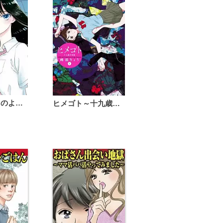
恋は雨上がりのように
ヒメゴト～十九歳の制服～