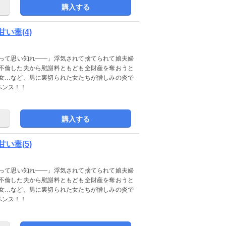
購入する
い毒(4)
って思い知れ――」浮気されて捨てられて娘夫婦
不倫した夫から慰謝料ともども全財産を奪おうと
女…など、男に裏切られた女たちが憎しみの炎で
ペンス！！
購入する
い毒(5)
って思い知れ――」浮気されて捨てられて娘夫婦
不倫した夫から慰謝料ともども全財産を奪おうと
女…など、男に裏切られた女たちが憎しみの炎で
ペンス！！