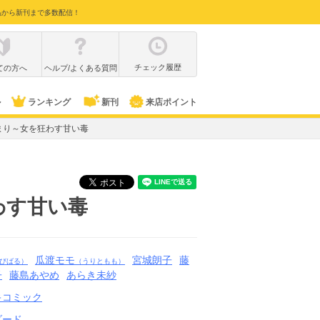
品から新刊まで多数配信！
チェック履歴
ての方へ
ヘルプ/よくある質問
ル
ランキング
新刊
来店ポイント
まり～女を狂わす甘い毒
わす甘い毒
瓜渡モモ
宮城朗子
藤
びばる）
（うりともも）
子
藤島あやめ
あらき未紗
キコミック
ダード