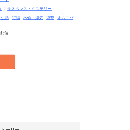
画
サスペンス・ミステリー
・生活
短編
不倫・浮気
復讐
オムニバ
で配信
ストーリー