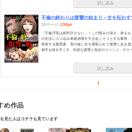
試し読み
不倫の終わりは復讐の始まり～女を狂わす甘
33ページ |
150pt
「不倫浮気は絶対許さない…！この恨みの深さ、身をも
の生活に入り込み家庭崩壊を引き起こそうとする毒母、
画策する腹黒妻、実の妹に夫を寝取られて復讐に走る鬼
相手を焼き尽くす、壮絶な復讐と怨念のリベンジ・サス
試し読み
1
すめ作品
を見た人はコチラも見ています