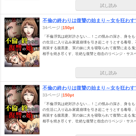
試し読み
不倫の終わりは復讐の始まり～女を狂わす甘
34ページ |
150pt
「不倫浮気は絶対許さない…！この恨みの深さ、身をも
の生活に入り込み家庭崩壊を引き起こそうとする毒母、
画策する腹黒妻、実の妹に夫を寝取られて復讐に走る鬼
相手を焼き尽くす、壮絶な復讐と怨念のリベンジ・サス
試し読み
不倫の終わりは復讐の始まり～女を狂わす甘
33ページ |
150pt
「不倫浮気は絶対許さない…！この恨みの深さ、身をも
の生活に入り込み家庭崩壊を引き起こそうとする毒母、
画策する腹黒妻、実の妹に夫を寝取られて復讐に走る鬼
相手を焼き尽くす、壮絶な復讐と怨念のリベンジ・サス