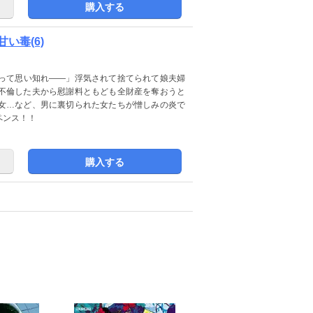
購入する
い毒(6)
って思い知れ――」浮気されて捨てられて娘夫婦
不倫した夫から慰謝料ともども全財産を奪おうと
女…など、男に裏切られた女たちが憎しみの炎で
ペンス！！
購入する