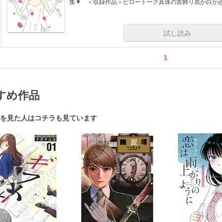
集▼ ＜収録作品＞ピロートーク真珠の首飾り黒か白か
試し読み
1
すめ作品
を見た人はコチラも見ています