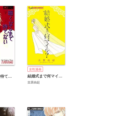
女性漫画
結婚式まで何マイル？
暗くなるまで待てない
吉原由起