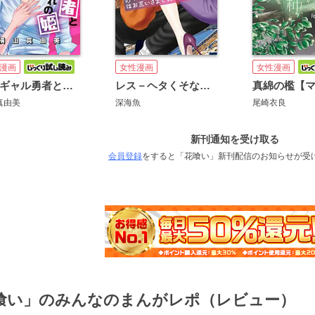
漫画
女性漫画
女性漫画
転生ギャル勇者と囚われの姫～モラハラ義実家を攻略せよ～【マイクロ】
レス－ヘタくそなのはお互いさまです。－【マイクロ】
真由美
深海魚
尾崎衣良
新刊通知を受け取る
会員登録
をすると「花喰い」新刊配信のお知らせが受
喰い」のみんなのまんがレポ（レビュー）