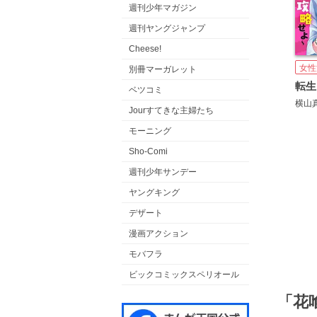
週刊少年マガジン
週刊ヤングジャンプ
Cheese!
女性
別冊マーガレット
ベツコミ
横山
Jourすてきな主婦たち
モーニング
Sho-Comi
週刊少年サンデー
ヤングキング
デザート
漫画アクション
モバフラ
ビックコミックスペリオール
「花