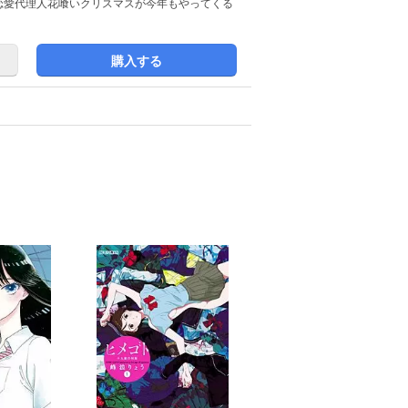
恋愛代理人花喰いクリスマスが今年もやってくる
購入する