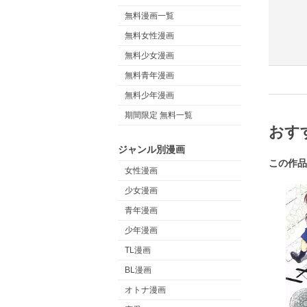
無料漫画一覧
無料女性漫画
無料少女漫画
無料青年漫画
無料少年漫画
期間限定 無料一覧
おす
ジャンル別漫画
この作品
女性漫画
少女漫画
青年漫画
少年漫画
TL漫画
BL漫画
オトナ漫画