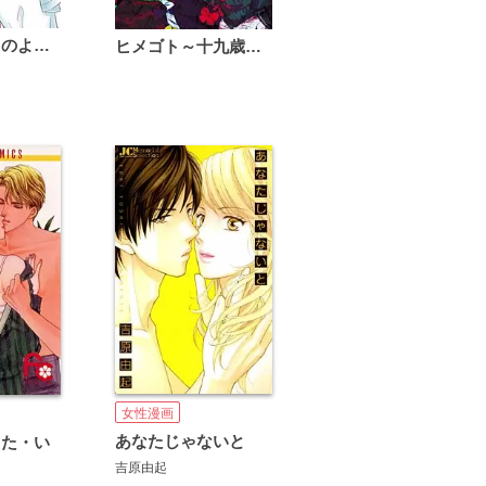
恋は雨上がりのように
ヒメゴト～十九歳の制服～
女性漫画
あなたじゃないと
・た・い
吉原由起