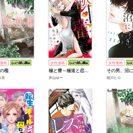
漫画
女性漫画
女性漫画
の檻
極と蕾～極道と恋を知らない人妻と～
その男、沼
衣良
井山ゆー
相川ヒロ