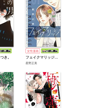
女性漫画
につき。
フェイクマリッジ～元彼の子を身ごもって捨てられたらセレブ彼に求婚されました～【マイクロ】
星野正美