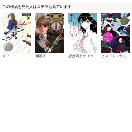
この作品を見た人はコチラも見ています
恋は雨上がりのように
ギフト±
幽麗塔
ヒメゴト～十九歳の制服～