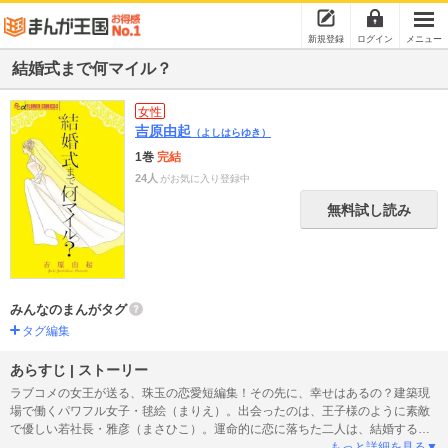
新規登録
ログイン
メニュー
結婚式まで何マイル？
女性
吉原由起
（よしはらゆき）
1巻
完結
24人
がお気に入り登録中
無料試し読み
みんなのまんがタグ
タグ編集
あらすじ | ストーリー
ラブコメの女王が送る、珠玉の恋愛短編集！その先に、幸せはあるの？建築現
場で働くパワフル女子・毬絵（まりえ）。出会ったのは、王子様のように素敵
で優しい若社長・雅彦（まさひこ）。運命的に恋に落ちた二人は、結婚するこ
とに！ でも結構式までの道のりは、一筋縄ではいかなくて…!? 表題作の
もっと詳細を見る▼