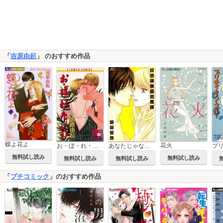
「
吉原由起
」 のおすすめ作品
蝶よ花よ
花火
あなたじゃないと
お・ぼ・れ・た・い
無料試し読み
無料試し読み
無料試し読み
無料試し読み
「
プチコミック
」のおすすめ作品