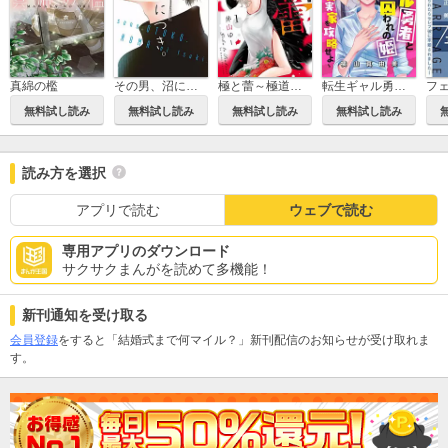
真綿の檻
その男、沼につき。
極と蕾～極道と恋を知らない人妻と～
転生ギャル勇者と囚われの姫～モラハラ義実家を攻略せよ～【マイクロ】
無料試し読み
無料試し読み
無料試し読み
無料試し読み
読み方を選択
アプリで読む
ウェブで読む
専用アプリのダウンロード
サクサクまんがを読めて多機能！
新刊通知を受け取る
会員登録
をすると「結婚式まで何マイル？」新刊配信のお知らせが受け取れま
す。