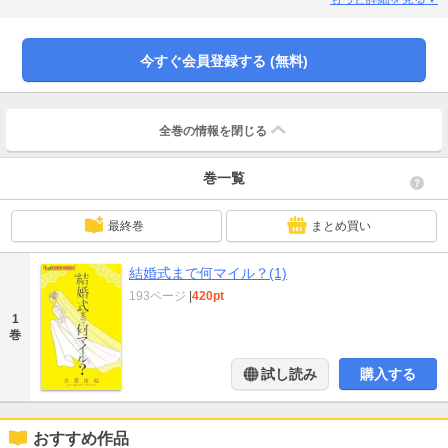
他、「雷と宝石」「黒衣の女」「恐れる女」「結婚までにしておきたいこと」
「恋する恐竜」の全６編収録。ラブコメの女王・吉原由起が贈る、笑いあり、
涙ありの珠玉の恋愛よみきり集♪
今すぐ会員登録する (無料)
全巻の情報を
閉じる
巻一覧
最終巻
まとめ買い
結婚式まで何マイル？(1)
193ページ
|
420pt
1
巻
試し読み
購入する
おすすめ作品