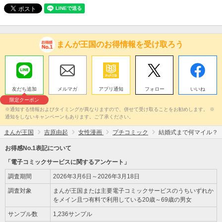
まんが王国のお得情報を受け取ろう
友だち追加
メルマガ
アプリ通知
フォロー
いいね
限定クーポン
※通知する情報およびタイミングが異なりますので、併せて受け取ることをお勧めします。 ※
通知をしないキャンペーンもあります。ご了承ください。
まんが王国
吉原由起
女性漫画
プチコミック
結婚式まで何マイル？
お得感No.1表記について
「電子コミックサービスに関するアンケート」
調査期間
2026年3月6日～2026年3月18日
調査対象
まんが王国または主要電子コミックサービスのうちいずれか
をメイン且つ有料で利用している20歳～69歳の男女
サンプル数
1,236サンプル