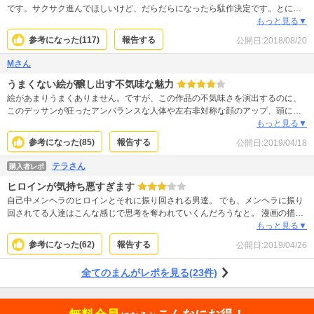
です。サクサク進んでほしいけど、だらだらになったら駄作決定です。とにか
く主人公がバカすぎる。こんなやつ世の中にいるから変な事件起きてるんだな
もっと見る▼
ぁと思いました。
参考になった(
117
)
報告する
公開日:
2018/08/20
Mさん
うまくない絵が醸し出す不気味な魅力
絵があまりうまくありません。ですが、この作品の不気味さを演出するのに、
このデッサンが狂ったアンバランスな人体や左右非対称な顔のアップ、頭にペ
ッタリと貼り付いたような髪の毛がものすごくマッチしていて、妙な魅力を感
もっと見る▼
じます。 古い西洋の宗教画みたいな不気味さです。 この作品は、この絵だから
参考になった(
85
)
報告する
公開日:
2019/04/18
いいのだと思います。 たぶんこの先何年経っても、この絵は色んな意味で私の
記憶に残るような気がします。 色んな方の読んでみた感想が聞きたい作品で
テラさん
購入者レポ
す。
ヒロインが気持ち悪すぎます
自己中メンヘラのヒロインとそれに振り回される男達。 でも、メンヘラに振り
回されてる人達はこんな感じで思考を奪われていくんだろうなと。 漫画の描き
方はもう少し端折らず丁寧に書けないのかとか、そこは別にサラっとでいいだ
もっと見る▼
ろとか思うところありますし、ヒロインがネットリして気持ち悪いだけで美人
参考になった(
62
)
報告する
公開日:
2019/04/26
にすら見えなくなりますけど面白いです。 今の社会ならこんな事件があっても
不思議じゃないなと思ってついつい読んでしまいます。
全てのまんがレポを見る(23件)