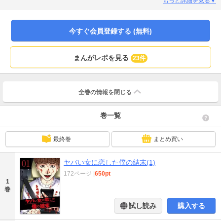
もっと詳細を見る▼
今すぐ会員登録する (無料)
まんがレポを見る
23件
全巻の情報を
閉じる
巻一覧
最終巻
まとめ買い
ヤバい女に恋した僕の結末(1)
172ページ
|
650pt
1
巻
試し読み
購入する