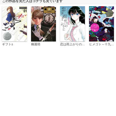
この作品を見た人はコチラも見ています
恋は雨上がりのように
ギフト±
幽麗塔
ヒメゴト～十九歳の制服～