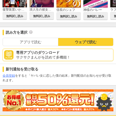
復讐装置いかがですか？
浪人生の彼女とスーパーで
信長のシェフ
神様のバレー
無料試し読み
無料試し読み
無料試し読み
無料試し読み
読み方を選択
アプリで読む
ウェブで読む
専用アプリのダウンロード
サクサクまんがを読めて多機能！
新刊通知を受け取る
会員登録
をすると「ヤバい女に恋した僕の結末」新刊配信のお知らせが受け取
れます。