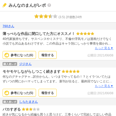
みんなのまんがレポ
(
3.5
)
評価数
24
件
760さん
薄っぺらな作品に閉口してた方にオススメ！
40代家族持ちです。サスペンスやミステリ、不倫や浮気モノは漫画だけでなく
小説でも沢山あるわけですが、この作品はキャラ別にしっかり事情を描かれて
いて、共感しやすかったです。不倫→悪、浮気→悪みたいな構図はもうお腹い
もっと見る▼
っぱい。そう言った意味で、この作者様は色々経験豊富なんだろうなーと思い
参考になった(
6
)
報告する
公開日:
2021/06/08
ました。隠れた良作です！
ジジさん
購入者レポ
モヤモヤしながらしつこく続きます
何なのグチャグチャ...訳分からん、いつまでやってるの！？とイラついてたは
ずいつの間にかハマってしまってます。 新刊が出ると、最終回でないことにホ
っとしちゃう。 筆も早いしすぐ新刊出るので、結構楽しみ。 ヒロインのメンヘ
もっと見る▼
ラと主人公の優柔不断にイライラしながらもいつのまにか憎めない。 次号も楽
参考になった(
5
)
報告する
公開日:
2021/06/08
しみに待ってます（＾∇＾）
しらたまさん
購入者レポ
バカすぎる
続きが気になるから続編も買うと思うけど、三巻くらいで完結してほしい作品