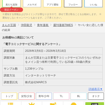
友だち追加
メルマガ
アプリ通知
フォロー
いいね
限定クーポン
※通知する情報およびタイミングが異なりますので、併せて受け取ることをお勧めします。 ※
通知をしないキャンペーンもあります。ご了承ください。
まんが王国
沖田龍児
青年漫画
週刊漫画TIMES
ヤバい女に恋した僕
の結末
お得感No.1表記について
「電子コミックサービスに関するアンケート」
調査期間
2026年3月6日～2026年3月18日
調査対象
まんが王国または主要電子コミックサービスのうちいずれか
をメイン且つ有料で利用している20歳～69歳の男女
サンプル数
1,236サンプル
調査方法
インターネットリサーチ
調査委託先
株式会社MARCS
詳細表示▼
トップ
女性/少女
青年/少年
TL
BL
オトナ