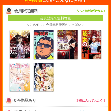
無料会員
こんなにお得！
になると
会員限定無料
もっと無料が読める！
会員登録で無料増量
＼この他にも会員無料漫画がいっぱい／
0円作品あり
本棚に入れておこう！