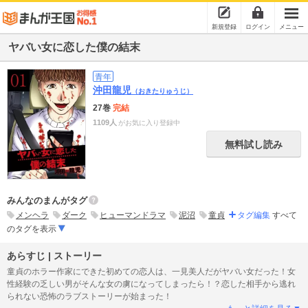
新規登録
ログイン
メニュー
ヤバい女に恋した僕の結末
青年
沖田龍児
（おきたりゅうじ）
27巻
完結
1109人
がお気に入り登録中
無料試し読み
みんなのまんがタグ
メンヘラ
ダーク
ヒューマンドラマ
泥沼
童貞
タグ編集
すべて
のタグを表示
あらすじ | ストーリー
童貞のホラー作家にできた初めての恋人は、一見美人だがヤバい女だった！女
性経験の乏しい男がそんな女の虜になってしまったら！？恋した相手から逃れ
られない恐怖のラブストーリーが始まった！