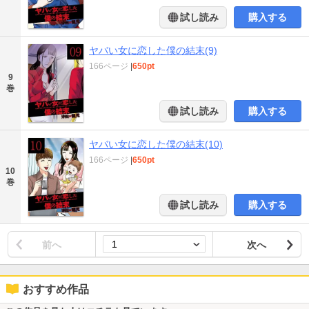
試し読み
購入する
ヤバい女に恋した僕の結末(9)
166ページ
|
650pt
9
巻
試し読み
購入する
ヤバい女に恋した僕の結末(10)
166ページ
|
650pt
10
巻
試し読み
購入する
前へ
次へ
おすすめ作品