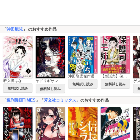
「
沖田龍児
」 のおすすめ作品
沖田龍児傑作選
【単話売】保護司 トモ姉!!
若女将はな
ヤドリギサマ
無料試し読み
無料試し読み
無料試し読み
無料試し読み
「
週刊漫画TIMES
」「
芳文社コミックス
」のおすすめ作品