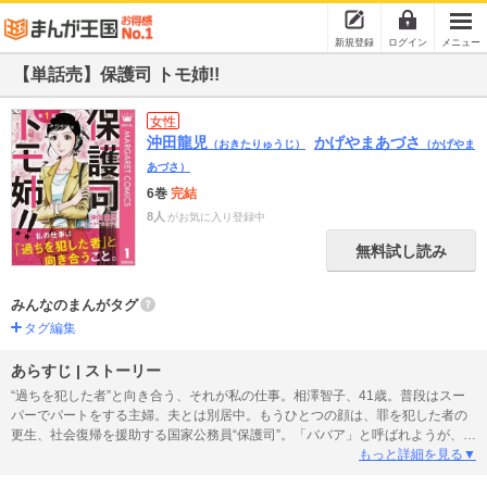
新規登録
ログイン
メニュー
【単話売】保護司 トモ姉!!
女性
沖田龍児
かげやまあづさ
（おきたりゅうじ）
（かげやま
あづさ）
6巻
完結
8人
がお気に入り登録中
無料試し読み
みんなのまんがタグ
タグ編集
あらすじ | ストーリー
“過ちを犯した者”と向き合う、それが私の仕事。相澤智子、41歳。普段はスー
パーでパートをする主婦。夫とは別居中。もうひとつの顔は、罪を犯した者の
更生、社会復帰を援助する国家公務員“保護司”。「ババア」と呼ばれようが、約
束を何度破られようが、「ガキへのお節介」を生きがいに今日を生きている。
もっと詳細を見る▼
しかし、窃盗の罪で保護観察中の少年・誠は、決められた訪問日を繰り返し無