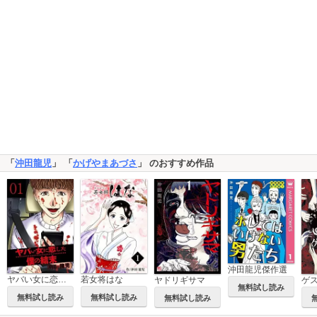
「
沖田龍児
」 「
かげやまあづさ
」 のおすすめ作品
沖田龍児傑作選
ヤバい女に恋した僕の結末
若女将はな
ヤドリギサマ
無料試し読み
無料試し読み
無料試し読み
無料試し読み