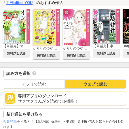
「
月刊office YOU
」のおすすめ作品
【単話売】オンナ59歳 熟れたり枯れたり恋したり
【単話売】事故物件と彼女の最期の日
かろりのつやごと
かろりのつやごと Season2
無料試し読み
無料試し読み
無料試し読み
無料試し読み
読み方を選択
アプリで読む
ウェブで読む
専用アプリのダウンロード
サクサクまんがを読めて多機能！
新刊通知を受け取る
会員登録
をすると「【単話売】保護司 トモ姉!!」新刊配信のお知らせが受け取
れます。