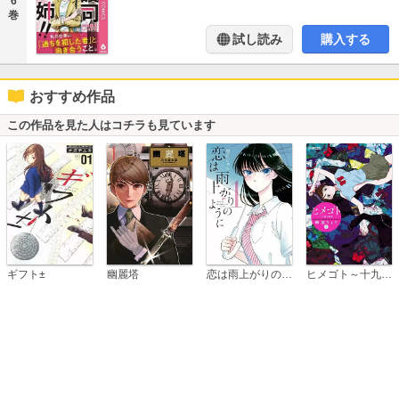
6
巻
試し読み
購入する
おすすめ作品
この作品を見た人はコチラも見ています
恋は雨上がりのように
ギフト±
幽麗塔
ヒメゴト～十九歳の制服～