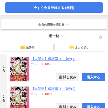
視した末に…。
今すぐ会員登録する (無料)
全巻の情報を
閉じる
巻一覧
最終巻
まとめ買い
【単話売】保護司 トモ姉!!(1)
28ページ
|
100pt
1
巻
試し読み
購入する
【単話売】保護司 トモ姉!!(2)
25ページ
|
100pt
2
巻
試し読み
購入する