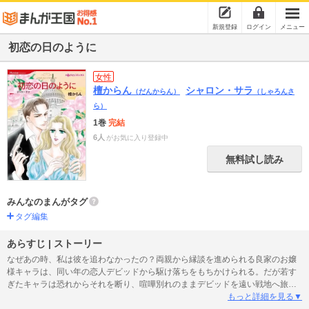
新規登録
ログイン
メニュー
初恋の日のように
女性
檀からん
シャロン・サラ
（だんからん）
（しゃろんさ
ら）
1巻
完結
6人
がお気に入り登録中
無料試し読み
みんなのまんがタグ
タグ編集
あらすじ | ストーリー
なぜあの時、私は彼を追わなかったの？両親から縁談を進められる良家のお嬢
様キャラは、同い年の恋人デビッドから駆け落ちをもちかけられる。だが若す
ぎたキャラは恐れからそれを断り、喧嘩別れのままデビッドを遠い戦地へ旅立
たせてしまう。３か月後、戦地のデビッドはキャラの婚約を彼女の両親から知
もっと詳細を見る▼