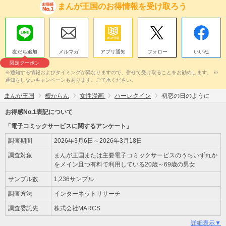
まんが王国のお得情報を受け取ろう
友だち追加
メルマガ
アプリ通知
フォロー
いいね
限定クーポン
※通知する情報およびタイミングが異なりますので、併せて受け取ることをお勧めします。 ※
通知をしないキャンペーンもあります。ご了承ください。
まんが王国
檀からん
女性漫画
ハーレクイン
初恋の日のように
お得感No.1表記について
「電子コミックサービスに関するアンケート」
調査期間
2026年3月6日～2026年3月18日
調査対象
まんが王国または主要電子コミックサービスのうちいずれか
をメイン且つ有料で利用している20歳～69歳の男女
サンプル数
1,236サンプル
調査方法
インターネットリサーチ
調査委託先
株式会社MARCS
詳細表示▼