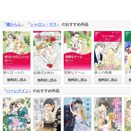
「
檀からん
」 「
シャロン・サラ
」 のおすすめ作品
独りぼっちのエンジェル
危険なゲーム
偽りの抱擁
王
結婚式が終わったら
無料試し読み
無料試し読み
無料試し読み
無料試し読み
「
ハーレクイン
」のおすすめ作品