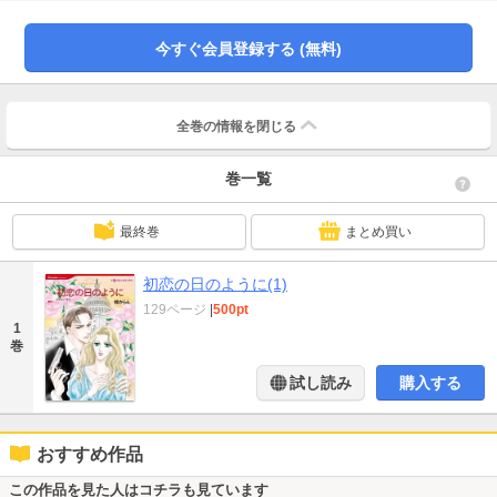
らされ、渡せなかった彼女宛の手紙の束を茫然と眺めていた。希望を失った彼
は死地を求めるように特殊任務を志願。戦争と身分差に翻弄されるふたりの愛
の行方は…!?
今すぐ会員登録する (無料)
全巻の情報を
閉じる
巻一覧
最終巻
まとめ買い
初恋の日のように(1)
129ページ
|
500pt
1
巻
試し読み
購入する
おすすめ作品
この作品を見た人はコチラも見ています