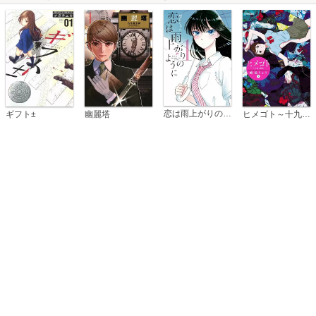
恋は雨上がりのように
ギフト±
幽麗塔
ヒメゴト～十九歳の制服～