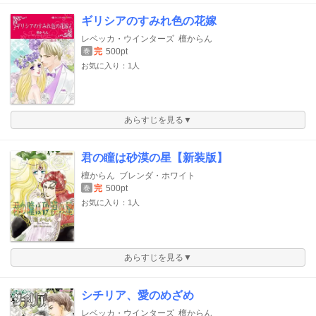
ギリシアのすみれ色の花嫁
レベッカ・ウインターズ
檀からん
完
500pt
巻
お気に入り：1人
あらすじを見る▼
君の瞳は砂漠の星【新装版】
檀からん
ブレンダ・ホワイト
完
500pt
巻
お気に入り：1人
あらすじを見る▼
シチリア、愛のめざめ
レベッカ・ウインターズ
檀からん