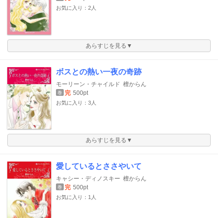
お気に入り：2人
あらすじを見る▼
ボスとの熱い一夜の奇跡
モーリーン・チャイルド
檀からん
完
500pt
巻
お気に入り：3人
あらすじを見る▼
愛しているとささやいて
キャシー・ディノスキー
檀からん
完
500pt
巻
お気に入り：1人