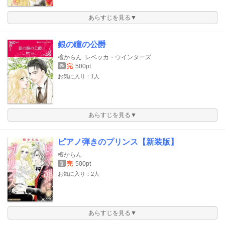
あらすじを見る▼
銀の瞳の公爵
檀からん
レベッカ・ウインターズ
完
500pt
巻
お気に入り：1人
あらすじを見る▼
ピアノ弾きのプリンス【新装版】
檀からん
完
500pt
巻
お気に入り：2人
あらすじを見る▼