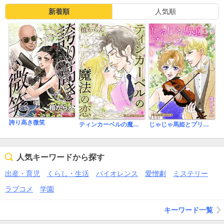
新着順
人気順
誇り高き微笑
ティンカーベルの魔法の恋【新装版】
じゃじゃ馬姫とプリンス【新装版】
人気キーワードから探す
出産・育児
くらし・生活
バイオレンス
愛憎劇
ミステリー
ラブコメ
学園
キーワード一覧