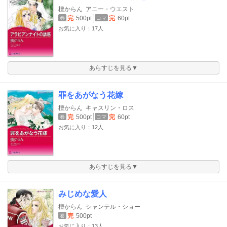
檀からん
アニー・ウエスト
完
500pt
完
60pt
巻
コマ
お気に入り：17人
あらすじを見る▼
罪をあがなう花嫁
檀からん
キャスリン・ロス
完
500pt
完
60pt
巻
コマ
お気に入り：12人
あらすじを見る▼
みじめな愛人
檀からん
シャンテル・ショー
完
500pt
巻
お気に入り：13人