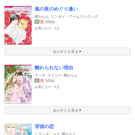
嵐の夜のめぐり逢い
檀からん
リンゼイ・アームストロング
完
500pt
巻
お気に入り：2人
あらすじを見る▼
離れられない理由
テッサ･ラドリー
檀からん
完
500pt
巻
お気に入り：4人
あらすじを見る▼
背徳の恋
ミランダ・リー
檀からん