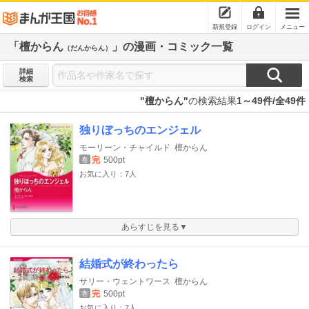
新規登録
ログイン
メニュー
「檀からん
」の漫画・コミック一覧
（だんからん）
詳細
検索
"檀からん"
の検索結果
1～49件/全49件
独りぼっちのエンジェル
モーリーン・チャイルド
檀からん
完
500pt
巻
お気に入り：7人
あらすじを見る▼
結婚式が終わったら
サリー・ウェントワース
檀からん
完
500pt
巻
お気に入り：7人