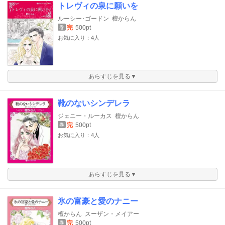
トレヴィの泉に願いを
ルーシー･ゴードン
檀からん
完
500pt
巻
お気に入り：4人
あらすじを見る▼
靴のないシンデレラ
ジェニー・ルーカス
檀からん
完
500pt
巻
お気に入り：4人
あらすじを見る▼
氷の富豪と愛のナニー
檀からん
スーザン・メイアー
完
500pt
巻