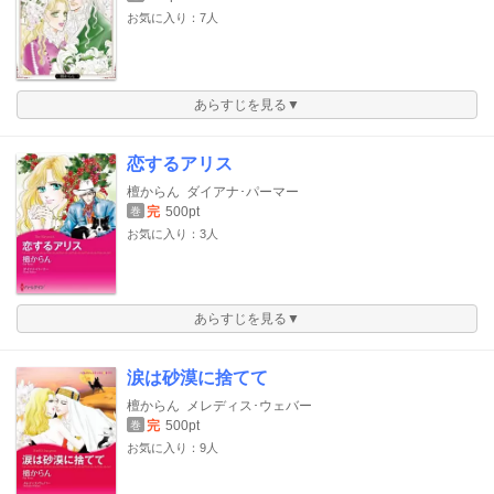
お気に入り：7人
あらすじを見る▼
恋するアリス
檀からん
ダイアナ･パーマー
完
500pt
巻
お気に入り：3人
あらすじを見る▼
涙は砂漠に捨てて
檀からん
メレディス･ウェバー
完
500pt
巻
お気に入り：9人