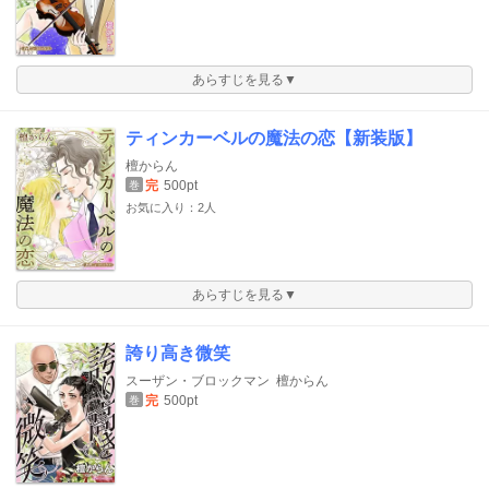
あらすじを見る▼
ティンカーベルの魔法の恋【新装版】
檀からん
完
500pt
巻
お気に入り：2人
あらすじを見る▼
誇り高き微笑
スーザン・ブロックマン
檀からん
完
500pt
巻