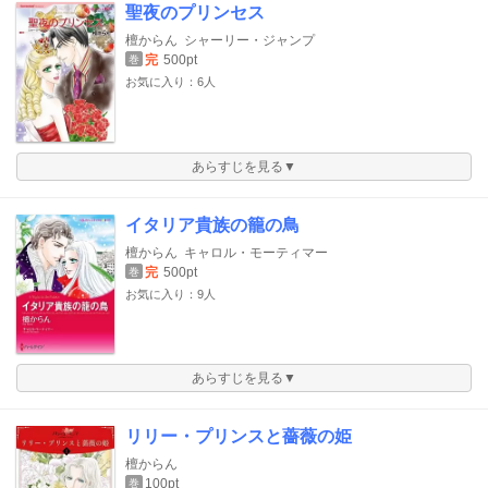
聖夜のプリンセス
檀からん
シャーリー・ジャンプ
完
500pt
巻
お気に入り：6人
あらすじを見る▼
イタリア貴族の籠の鳥
檀からん
キャロル・モーティマー
完
500pt
巻
お気に入り：9人
あらすじを見る▼
リリー・プリンスと薔薇の姫
檀からん
100pt
巻