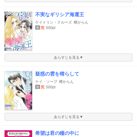
不実なギリシア海運王
ケイトリン・クルーズ
檀からん
完
500pt
巻
あらすじを見る▼
疑惑の雲を晴らして
ケイ・ソープ
檀からん
完
500pt
巻
あらすじを見る▼
希望は君の瞳の中に