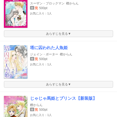
スーザン・ブロックマン
檀からん
完
500pt
巻
お気に入り：1人
あらすじを見る▼
塔に囚われた人魚姫
ジェイン・ポーター
檀からん
完
500pt
巻
お気に入り：1人
あらすじを見る▼
じゃじゃ馬姫とプリンス【新装版】
檀からん
完
500pt
巻
お気に入り：1人