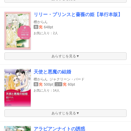
リリー・プリンスと薔薇の姫【単行本版】
檀からん
完
648pt
巻
お気に入り：2人
あらすじを見る▼
天使と悪魔の結婚
檀からん
ジャクリーン・バード
完
500pt
完
60pt
巻
コマ
お気に入り：14人
あらすじを見る▼
アラビアンナイトの誘惑