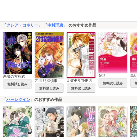
「
クレア・コネリー
」 「
中村理恵
」 のおすすめ作品
脅迫
黒
悪魔の方程式
21世紀探偵事務所
UNDER THE SUN
無料試し読み
無料試し読み
無料試し読み
無料試し読み
「
ハーレクイン
」のおすすめ作品