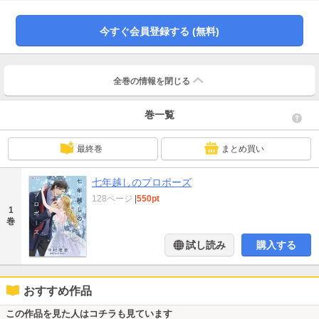
わせろ！」なぜわかったの？ いぶかるアニーに彼は親権を要求するのではな
く、結婚を迫り!?
今すぐ会員登録する (無料)
全巻の情報を
閉じる
巻一覧
最終巻
まとめ買い
七年越しのプロポーズ
128ページ
|
550pt
1
巻
試し読み
購入する
おすすめ作品
この作品を見た人はコチラも見ています