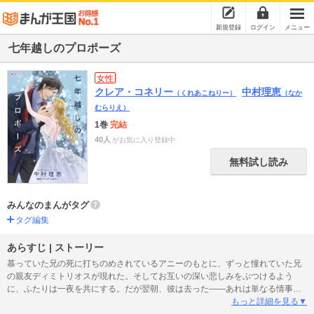
新規登録
ログイン
メニュー
七年越しのプロポーズ
女性
クレア・コネリー
中村理恵
（くれあこねりー）
（なか
むらりえ）
1巻
完結
40人
がお気に入り登録中
無料試し読み
みんなのまんがタグ
タグ編集
あらすじ | ストーリー
慕っていた兄の死に打ちのめされているアニーのもとに、ずっと憧れていた兄
の親友ディミトリオスが現れた。そしてお互いの深い悲しみをぶつけるよう
に、ふたりは一夜を共にする。だが翌朝、彼は去った――あれは単なる情事だ
と念を押して。7年後、アニーは息子のために働きづめの日々を送っていた。そ
もっと詳細を見る▼
こへ再び、今や億万長者となったディミトリオスが姿を現す。「僕の息子に会