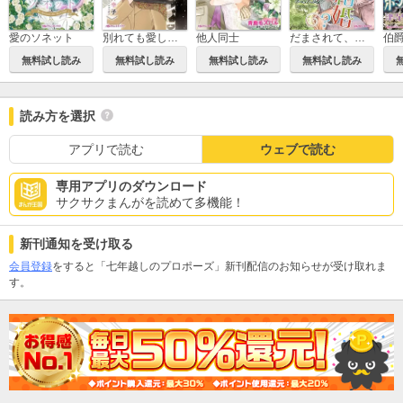
愛のソネット
別れても愛しくて
他人同士
だまされて、結婚？
伯
無料試し読み
無料試し読み
無料試し読み
無料試し読み
読み方を選択
アプリで読む
ウェブで読む
専用アプリのダウンロード
サクサクまんがを読めて多機能！
新刊通知を受け取る
会員登録
をすると「七年越しのプロポーズ」新刊配信のお知らせが受け取れま
す。