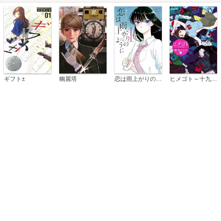
恋は雨上がりのように
ギフト±
幽麗塔
ヒメゴト～十九歳の制服～