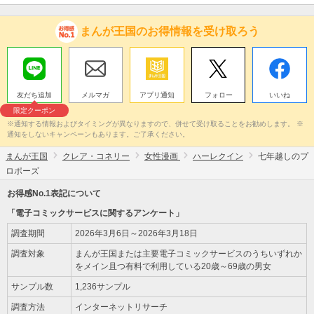
まんが王国のお得情報を受け取ろう
友だち追加
メルマガ
アプリ通知
フォロー
いいね
限定クーポン
※通知する情報およびタイミングが異なりますので、併せて受け取ることをお勧めします。 ※
通知をしないキャンペーンもあります。ご了承ください。
まんが王国
クレア・コネリー
女性漫画
ハーレクイン
七年越しのプ
ロポーズ
お得感No.1表記について
「電子コミックサービスに関するアンケート」
調査期間
2026年3月6日～2026年3月18日
調査対象
まんが王国または主要電子コミックサービスのうちいずれか
をメイン且つ有料で利用している20歳～69歳の男女
サンプル数
1,236サンプル
調査方法
インターネットリサーチ