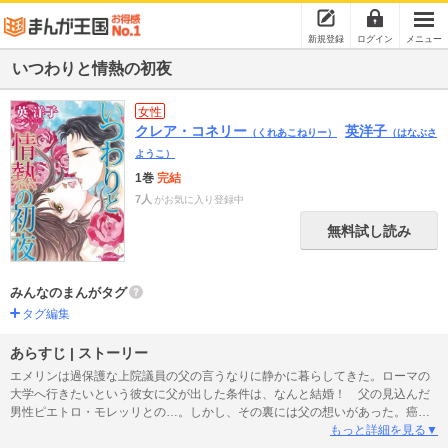
新規登録
ログイン
メニュー
いつわりと情熱の初夜
女性
クレア・コネリー
英洋子
（くれあこねりー）
（はなぶさ
ようこ）
1巻
完結
7人
がお気に入り登録中
無料試し読み
みんなのまんがタグ
タグ編集
あらすじ | ストーリー
エメリンは過保護な上院議員の父の言うなりに静かに暮らしてきた。ローマの
大学へ行きたいという彼女に父が出した条件は、なんと結婚！ 父の見込んだ
男性ピエトロ・モレッリとの…。しかし、その裏には父の想いがあった。癌に
侵され、余命わずかという宣告を受けた父は、遺されたひとり娘に近づくであ
もっと詳細を見る▼
ろう財産目当ての男たちから守りたい。そのためには愛などなくても夫が必要