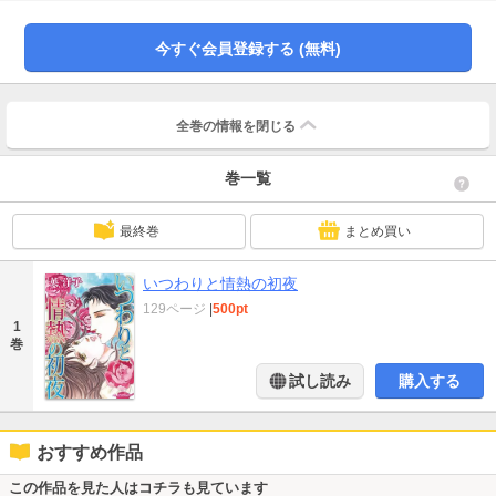
だと考え、ピエトロに最後の願いをしたのだった。彼がエメリンの初恋の相手
とも知らずに…。
今すぐ会員登録する (無料)
全巻の情報を
閉じる
巻一覧
最終巻
まとめ買い
いつわりと情熱の初夜
129ページ
|
500pt
1
巻
試し読み
購入する
おすすめ作品
この作品を見た人はコチラも見ています