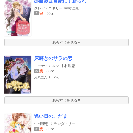
赤薔薇は富豪に手折られ
クレア・コネリー
中村理恵
完
500pt
巻
あらすじを見る▼
床磨きのサラの恋
ニーナ・ミルン
中村理恵
完
500pt
巻
お気に入り：2人
あらすじを見る▼
遠い日のこだま
中村理恵
ミランダ・リー
完
500pt
巻