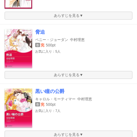
あらすじを見る▼
脅迫
ペニー・ジョーダン
中村理恵
完
500pt
巻
お気に入り：5人
あらすじを見る▼
黒い瞳の公爵
キャロル・モーティマー
中村理恵
完
500pt
巻
お気に入り：7人
あらすじを見る▼