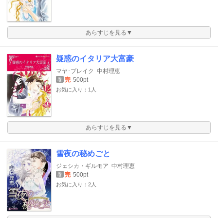
あらすじを見る▼
疑惑のイタリア大富豪
マヤ･ブレイク
中村理恵
完
500pt
巻
お気に入り：1人
あらすじを見る▼
雪夜の秘めごと
ジェシカ・ギルモア
中村理恵
完
500pt
巻
お気に入り：2人