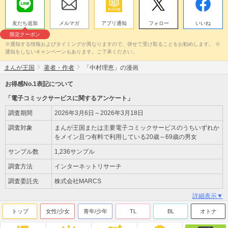
友だち追加
メルマガ
アプリ通知
フォロー
いいね
限定クーポン
※通知する情報およびタイミングが異なりますので、併せて受け取ることをお勧めします。 ※
通知をしないキャンペーンもあります。ご了承ください。
まんが王国
著者・作者
「中村理恵」の漫画
お得感No.1表記について
「電子コミックサービスに関するアンケート」
調査期間
2026年3月6日～2026年3月18日
調査対象
まんが王国または主要電子コミックサービスのうちいずれか
をメイン且つ有料で利用している20歳～69歳の男女
サンプル数
1,236サンプル
調査方法
インターネットリサーチ
調査委託先
株式会社MARCS
詳細表示▼
トップ
女性/少女
青年/少年
TL
BL
オトナ