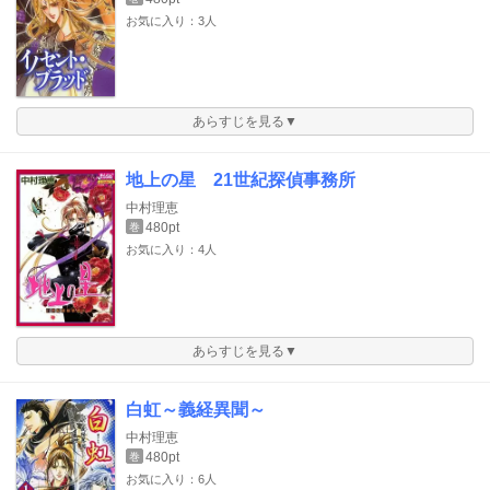
お気に入り：3人
あらすじを見る▼
地上の星 21世紀探偵事務所
中村理恵
480pt
巻
お気に入り：4人
あらすじを見る▼
白虹～義経異聞～
中村理恵
480pt
巻
お気に入り：6人