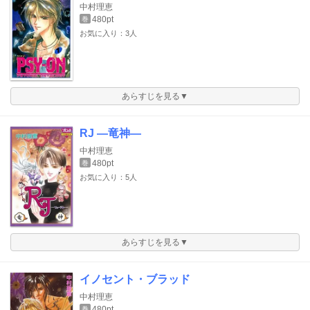
中村理恵
480pt
巻
お気に入り：3人
あらすじを見る▼
RJ ―竜神―
中村理恵
480pt
巻
お気に入り：5人
あらすじを見る▼
イノセント・ブラッド
中村理恵
480pt
巻