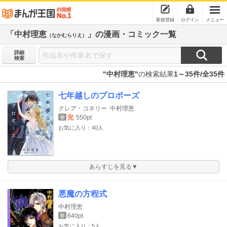
新規登録
ログイン
メニュー
「中村理恵
」の漫画・コミック一覧
（なかむらりえ）
詳細
検索
"中村理恵"
の検索結果
1～35件/全35件
七年越しのプロポーズ
クレア・コネリー
中村理恵
完
550pt
巻
お気に入り：40人
あらすじを見る▼
悪魔の方程式
中村理恵
640pt
巻
お気に入り：5人