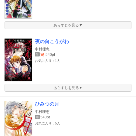
あらすじを見る▼
夜の向こうがわ
中村理恵
完
540pt
巻
お気に入り：1人
あらすじを見る▼
ひみつの月
中村理恵
540pt
巻
お気に入り：5人