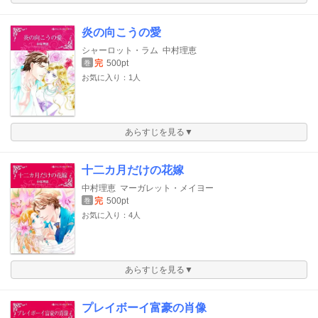
炎の向こうの愛
シャーロット・ラム
中村理恵
完
500pt
巻
お気に入り：1人
あらすじを見る▼
十二カ月だけの花嫁
中村理恵
マーガレット・メイヨー
完
500pt
巻
お気に入り：4人
あらすじを見る▼
プレイボーイ富豪の肖像