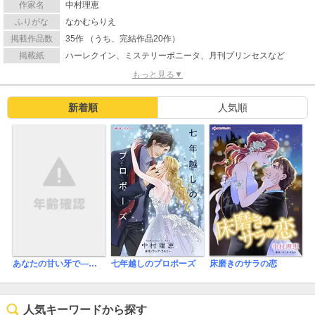
作家名
中村理恵
ふりがな
なかむらりえ
掲載作品数
35作 （うち、完結作品20作）
掲載紙
ハーレクイン、ミステリーボニータ、月刊プリンセスなど
もっと見る▼
新着順
人気順
七年越しのプロポーズ
床磨きのサラの恋
あなたの甘い牙で――虐げられた花嫁は狼の王と契りをかわす――
人気キーワードから探す