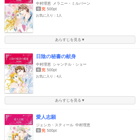
中村理恵
メラニー・ミルバーン
完
500pt
巻
お気に入り：1人
あらすじを見る▼
日陰の秘書の献身
中村理恵
シャンテル・ショー
完
500pt
巻
お気に入り：4人
あらすじを見る▼
愛人志願
ジェシカ・スティール
中村理恵
完
500pt
巻