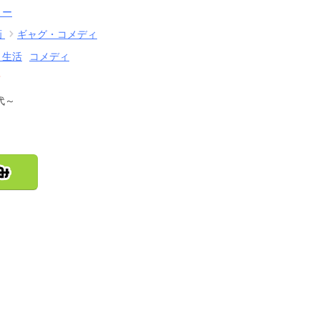
リー
画
ギャグ・コメディ
・生活
コメディ
結
代～