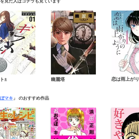
を見た人はコチラも見ています
ト±
幽麗塔
ぼマキ
」 のおすすめ作品