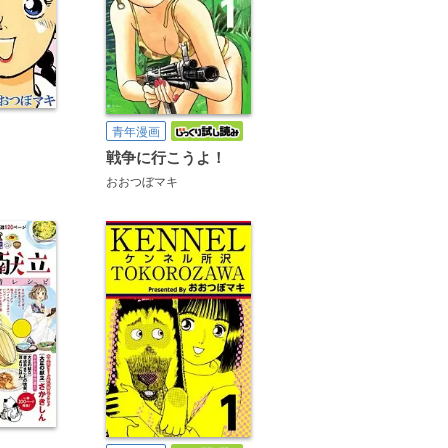
青年漫画
！
戦争に行こうよ！
丸山いくら
柘植文
斉藤ふみ
和泉ひろき
高梨みどり
加藤やすと
おおつぼマキ
おおつぼマキ