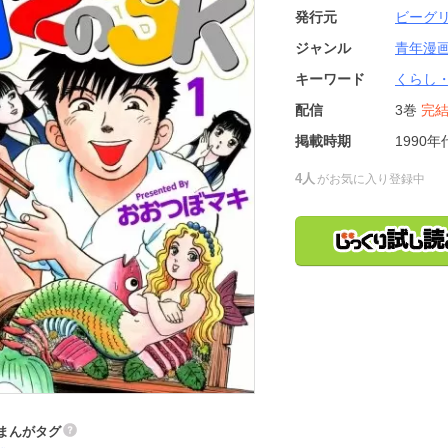
発行元
ビーグ
ジャンル
青年漫
キーワード
くらし
配信
3巻
完
掲載時期
1990年
4人
がお気に入り登録中
まんがタグ