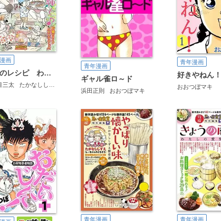
漫画
青年漫画
青年漫画
人生のレシピ わたしの華麗LIFE
好きやねん
ギャル雀ロ～ド
目三太
たかなししずえ
福丸やすこ
さかきしん
青菜ぱせり
つるんづマリー
おおつぼマキ
浜田正則
おおつぼマキ
青年漫画
青年漫画