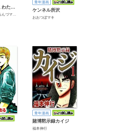
青年漫画
きょうの献立 わたしの愛情レシピ
ケンネル所沢
小林
んづマリー
黒友みやこ
井上眞改
サード大沼
斉藤ふみ
美月李予
奥山ケニチ
チャーミングじろうちゃん
上野キミコ
華麗るう
岩村俊哉
サトウア
おおつぼマキ
青年漫画
賭博黙示録カイジ
福本伸行