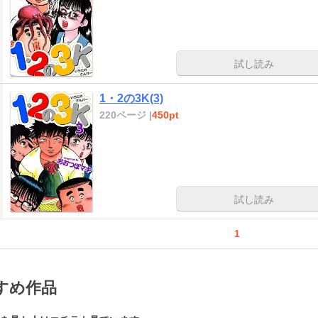
試し読み
1・2の3K(3)
220ページ |
450pt
試し読み
1
すめ作品