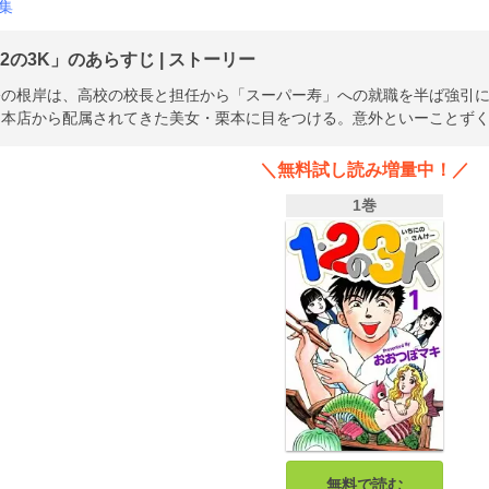
集
2の3K」のあらすじ | ストーリー
公の根岸は、高校の校長と担任から「スーパー寿」への就職を半ば強引
、本店から配属されてきた美女・栗本に目をつける。意外といーことず
＼無料試し読み増量中！／
1巻
無料で読む