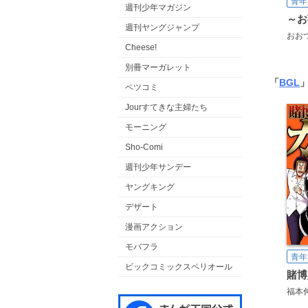
青年
週刊少年マガジン
週刊ヤングジャンプ
おお
Cheese!
別冊マーガレット
「
BGL
ベツコミ
Jourすてきな主婦たち
モーニング
Sho-Comi
週刊少年サンデー
ヤングキング
デザート
漫画アクション
モバフラ
青年
ビックコミックスペリオール
福本