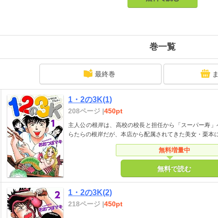
巻一覧
最終巻
1・2の3K(1)
208ページ |
450pt
主人公の根岸は、高校の校長と担任から「スーパー寿」
らたらの根岸だが、本店から配属されてきた美女・栗本
無料増量中
無料で読む
1・2の3K(2)
218ページ |
450pt