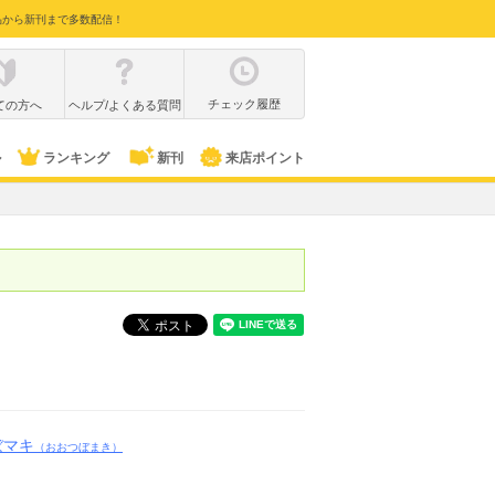
品から新刊まで多数配信！
チェック履歴
ての方へ
ヘルプ/よくある質問
ル
ランキング
新刊
来店ポイント
ぼマキ
（おおつぼまき）