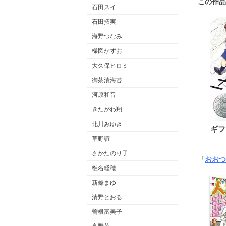
この作品
石田スイ
石田拓実
海野つなみ
楳図かずお
大久保ヒロミ
御茶漬海苔
河原和音
きたがわ翔
北川みゆき
ギフ
草野誼
さかたのり子
「
おおつ
椎名軽穂
新條まゆ
清野とおる
曽根富美子