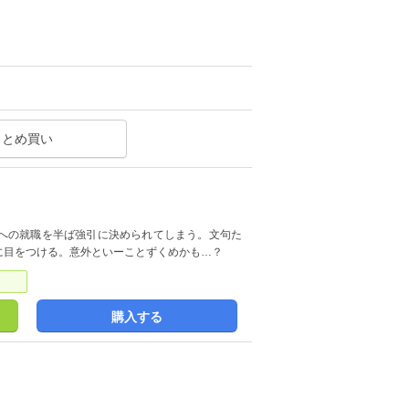
まとめ買い
への就職を半ば強引に決められてしまう。文句た
に目をつける。意外といーことずくめかも…？
購入する