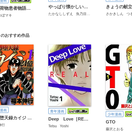
漫画
やっぱり懐かしい味 たかなししずえ傑作選
～お荷物患者物語～おだいじに！
たかなししずえ
魚乃目三太
斉藤ふみ
さかきしん
しゅりんぷ
つる
つぼマキ
」のおすすめ作品
漫画
青年漫画
少年漫画
賭博堕天録カイジ 24億脱出編
Deep Love［REAL]
GTO
伸行
Tetsu
Yoshi
藤沢とおる