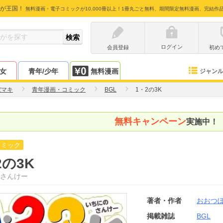
が王国！
無料漫画・電子コミックが10,000冊以上！1冊丸ごと無料、期間限定無料漫画、完結作
ログイン
会員登録
初め
少女
青年/少年
無料漫画
ジャン
ぼマキ
青年漫画・コミック
BGL
1・2の3K
無料キャンペーン
実施中！
コミック
2の3K
さんけー
著者・作者
おおつ
掲載雑誌
BGL