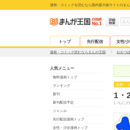
漫画・コミックを読むなら国内最大級サイトのまん
詳細
検索
トップ
先行配信
女性/
漫画・コミック読むならまんが王国
おおつ
人気メニュー
無料漫画トップ
漫画・
ランキング
1・
新刊
新刊配信予定
いちにの
ジャンル
先行配信漫画トップ
女性・少女漫画トップ