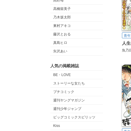
高野苺
高橋留美子
乃木坂太郎
東村アキコ
藤沢とおる
青年
真島ヒロ
魚乃
矢沢あい
人気の掲載雑誌
BE・LOVE
ストーリーな女たち
プチコミック
週刊ヤングマガジン
週刊少年ジャンプ
ビッグコミックスピリッツ
Kiss