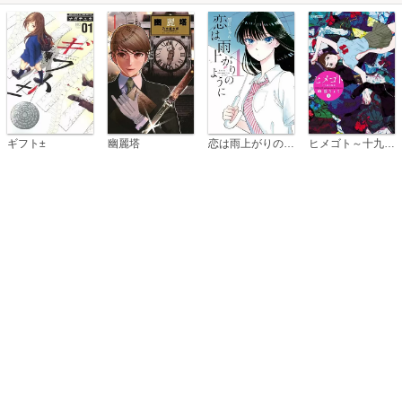
恋は雨上がりのように
ギフト±
幽麗塔
ヒメゴト～十九歳の制服～