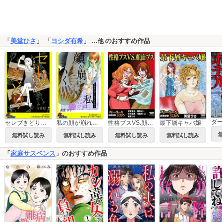
「
美堂ひさ
」 「
ヨシダ有希
」
のおすすめ作品
…他
セレブきどり～SNS見栄映え中毒～【単話版】
私の顔が崩れていく～整形依存に落ちた主婦～【単話版】
性格ブスVS.顔面ブス
最下層キャバ嬢
無料試し読み
無料試し読み
無料試し読み
無料試し読み
「
家庭サスペンス
」のおすすめ作品