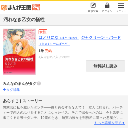
新規登録
ログイン
メニュー
汚れなき乙女の犠牲
女性
はとりにな
ジャクリーン・バード
（はとりにな）
（じゃくりーんばーど）
1巻
完結
4人
がお気に入り登録中
無料試し読み
みんなのまんがタグ
タグ編集
あらすじ | ストーリー
無慈悲に私を裁いたダンテ――彼と再会するなんて！ 友人に頼まれ、パーテ
ィーで恋人のふりをすることになったベス。そこで出会ったのは、今も悪夢に
出てくる弁護士ダンテ。19歳のとき、無実の彼女を刑務所に送った悪魔だ。名
前も過去も捨て、ようやく新しい人生を手に入れたのに。憎々しい敵のはずな
もっと詳細を見る▼
のに、男らしい魅力を増した彼は悠然とした誘惑でベスの鼓動を速める。私を