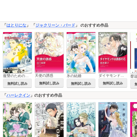
「
はとりにな
」 「
ジャクリーン・バード
」 のおすすめ作品
天使の誘惑
ダイヤモンドは誘惑の石
復讐のためのハネムーン
氷の結婚
脅
無料試し読み
無料試し読み
無料試し読み
無料試し読み
「
ハーレクイン
」のおすすめ作品