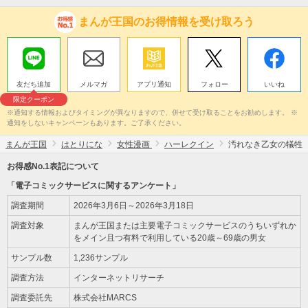
まんが王国のお得情報を受け取ろう
友だち追加
メルマガ
アプリ通知
フォロー
いいね
限定クーポン
※通知する情報およびタイミングが異なりますので、併せて受け取ることをお勧めします。 ※
通知をしないキャンペーンもあります。ご了承ください。
まんが王国
はとりにな
女性漫画
ハーレクイン
汚れなき乙女の犠牲
お得感No.1表記について
「電子コミックサービスに関するアンケート」
調査期間
2026年3月6日～2026年3月18日
調査対象
まんが王国または主要電子コミックサービスのうちいずれか
をメイン且つ有料で利用している20歳～69歳の男女
サンプル数
1,236サンプル
調査方法
インターネットリサーチ
調査委託先
株式会社MARCS