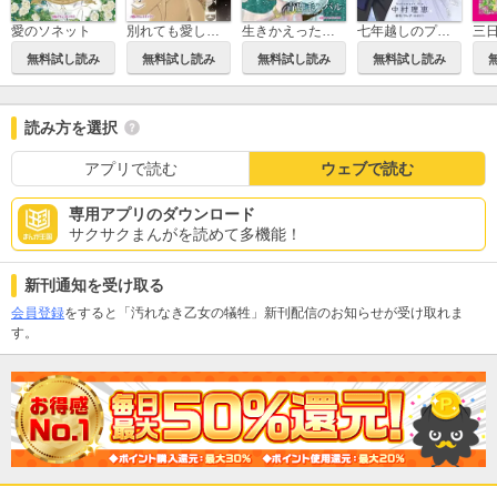
愛のソネット
別れても愛しくて
生きかえった花嫁
七年越しのプロポーズ
三
無料試し読み
無料試し読み
無料試し読み
無料試し読み
読み方を選択
アプリで読む
ウェブで読む
専用アプリのダウンロード
サクサクまんがを読めて多機能！
新刊通知を受け取る
会員登録
をすると「汚れなき乙女の犠牲」新刊配信のお知らせが受け取れま
す。