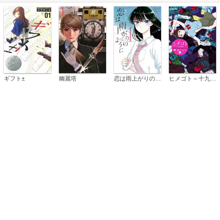
恋は雨上がりのように
ギフト±
幽麗塔
ヒメゴト～十九歳の制服～