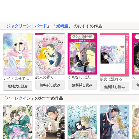
「
ジャクリーン・バード
」 「
光崎圭
」 のおすすめ作品
恋人の香り
くちなしは誘惑の香り
ナイト気分で囁いて
彼女に流れる静かな時間 【単話売】
無料試し読み
無料試し読み
無料試し読み
無料試し読み
「
ハーレクイン
」のおすすめ作品