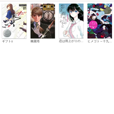
恋は雨上がりのように
ギフト±
幽麗塔
ヒメゴト～十九歳の制服～