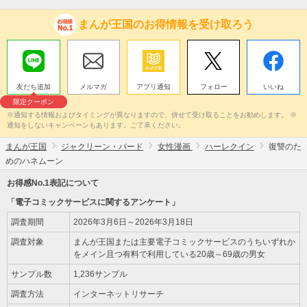
まんが王国のお得情報を受け取ろう
友だち追加
メルマガ
アプリ通知
フォロー
いいね
限定クーポン
※通知する情報およびタイミングが異なりますので、併せて受け取ることをお勧めします。 ※
通知をしないキャンペーンもあります。ご了承ください。
まんが王国
ジャクリーン・バード
女性漫画
ハーレクイン
復讐のた
めのハネムーン
お得感No.1表記について
「電子コミックサービスに関するアンケート」
調査期間
2026年3月6日～2026年3月18日
調査対象
まんが王国または主要電子コミックサービスのうちいずれか
をメイン且つ有料で利用している20歳～69歳の男女
サンプル数
1,236サンプル
調査方法
インターネットリサーチ