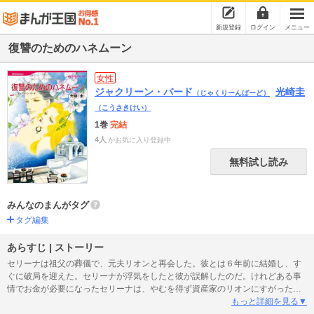
新規登録
ログイン
メニュー
復讐のためのハネムーン
女性
ジャクリーン・バード
光崎圭
（じゃくりーんばーど）
（こうさきけい）
1巻
完結
4人
がお気に入り登録中
無料試し読み
みんなのまんがタグ
タグ編集
あらすじ | ストーリー
セリーナは祖父の葬儀で、元夫リオンと再会した。彼とは６年前に結婚し、す
ぐに破局を迎えた。セリーナが浮気をしたと彼が誤解したのだ。けれどある事
情でお金が必要になったセリーナは、やむを得ず資産家のリオンにすがった。
すると彼は、２週間自分のクルーザーでともに過ごすなら願いを聞き入れても
もっと詳細を見る▼