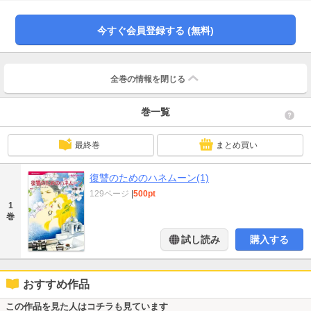
いいと言う。目的は明白だ。いまだに私を軽蔑しているくせに、体だけを求め
るのね？ けれど他に選択肢を持たないセリーナは、彼の要求を受け入れるし
かなかった!!
今すぐ会員登録する (無料)
全巻の情報を
閉じる
巻一覧
最終巻
まとめ買い
復讐のためのハネムーン(1)
129ページ
|
500pt
1
巻
試し読み
購入する
おすすめ作品
この作品を見た人はコチラも見ています