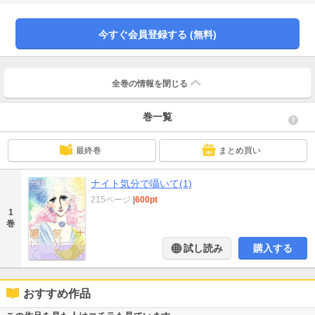
変化があらわれて……
今すぐ会員登録する (無料)
全巻の情報を
閉じる
巻一覧
最終巻
まとめ買い
ナイト気分で囁いて(1)
215ページ
|
600pt
1
巻
試し読み
購入する
おすすめ作品