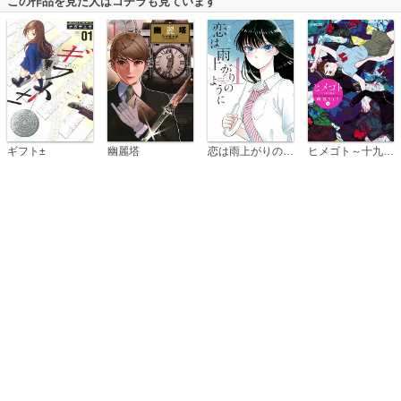
この作品を見た人はコチラも見ています
恋は雨上がりのように
ギフト±
幽麗塔
ヒメゴト～十九歳の制服～