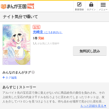
新規登録
ログイン
メニュー
ナイト気分で囁いて
女性
光崎圭
（こうさきけい）
1巻
完結
1人
がお気に入り登録中
無料試し読み
みんなのまんがタグ
タグ編集
あらすじ | ストーリー
アルバイト先の宝石店で身に覚えがないのに商品紛失の責任を負わされ、その
上紛失した宝石の代金２千ドルを払うように言われてしまったリネットは、友
人を介してパトロンを見つけようとする。待ち合わせ場所で見かけた若社長・
バート・レディングに目を付ける。パトロンと愛人の間で二人の想いは徐々に
もっと詳細を見る▼