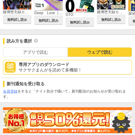
賭博堕天録カイジ ワン・ポーカー編
賭博堕天録カイジ 24億脱出編
Deep Love［REAL]
探
GTO
無料試し読み
無料試し読み
無料試し読み
無料試し読み
読み方を選択
アプリで読む
ウェブで読む
専用アプリのダウンロード
サクサクまんがを読めて多機能！
新刊通知を受け取る
会員登録
をすると「ナイト気分で囁いて」新刊配信のお知らせが受け取れま
す。