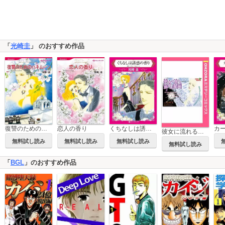
「
光崎圭
」 のおすすめ作品
復讐のためのハネムーン
恋人の香り
くちなしは誘惑の香り
彼女に流れる静かな時間 【単話売】
無料試し読み
無料試し読み
無料試し読み
無料試し読み
「
BGL
」のおすすめ作品