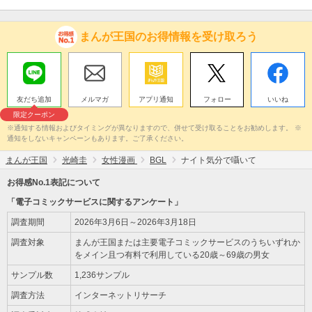
まんが王国のお得情報を受け取ろう
友だち追加
メルマガ
アプリ通知
フォロー
いいね
限定クーポン
※通知する情報およびタイミングが異なりますので、併せて受け取ることをお勧めします。 ※
通知をしないキャンペーンもあります。ご了承ください。
まんが王国
光崎圭
女性漫画
BGL
ナイト気分で囁いて
お得感No.1表記について
「電子コミックサービスに関するアンケート」
調査期間
2026年3月6日～2026年3月18日
調査対象
まんが王国または主要電子コミックサービスのうちいずれか
をメイン且つ有料で利用している20歳～69歳の男女
サンプル数
1,236サンプル
調査方法
インターネットリサーチ