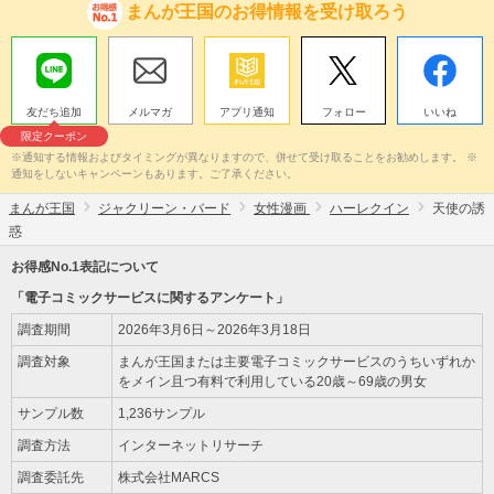
まんが王国のお得情報を受け取ろう
友だち追加
メルマガ
アプリ通知
フォロー
いいね
限定クーポン
※通知する情報およびタイミングが異なりますので、併せて受け取ることをお勧めします。 ※
通知をしないキャンペーンもあります。ご了承ください。
まんが王国
ジャクリーン・バード
女性漫画
ハーレクイン
天使の誘
惑
お得感No.1表記について
「電子コミックサービスに関するアンケート」
調査期間
2026年3月6日～2026年3月18日
調査対象
まんが王国または主要電子コミックサービスのうちいずれか
をメイン且つ有料で利用している20歳～69歳の男女
サンプル数
1,236サンプル
調査方法
インターネットリサーチ
調査委託先
株式会社MARCS