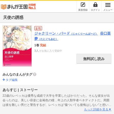
新規登録
ログイン
メニュー
天使の誘惑
女性
ジャクリーン・バード
谷口亜
（じゃくりーんばーど）
夢
（たにぐちあむ）
1巻
完結
3人
がお気に入り登録中
無料試し読み
みんなのまんがタグ
タグ編集
あらすじ | ストーリー
22歳のレベッカは優秀な成績で大学を卒業したばかりだった。そんな彼女が出
会ったのは、美しい容姿に金褐色の瞳…年上の人類学者ベネディクトだ。周囲
は彼を難しい男だと警告するが、レベッカは“傷ついても後悔はしない”と想いを
貫く。そんな彼女に応えベネディクトも紳士にエスコートし、ふたりは順調に
もっと詳細を見る▼
交際を進めた。しかし「君はまだ、無垢な少女のふりをするのか？」彼のこの