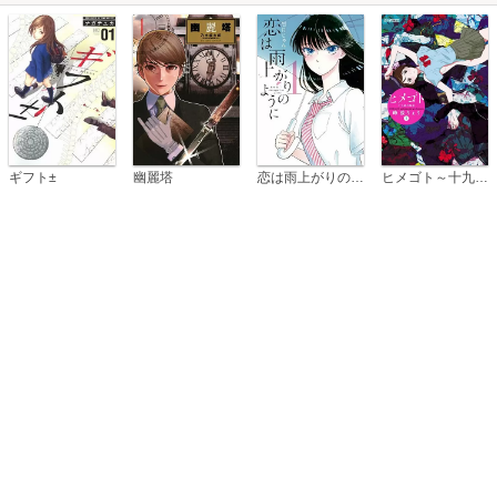
恋は雨上がりのように
ギフト±
幽麗塔
ヒメゴト～十九歳の制服～