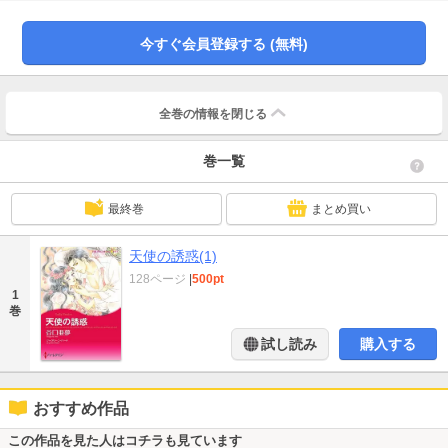
言葉が嫉妬ではなく、ある“目的”があることに、幼い彼女は気づきもしなかった
――。
今すぐ会員登録する (無料)
全巻の情報を
閉じる
巻一覧
最終巻
まとめ買い
天使の誘惑(1)
128ページ
|
500pt
1
巻
試し読み
購入する
おすすめ作品
この作品を見た人はコチラも見ています