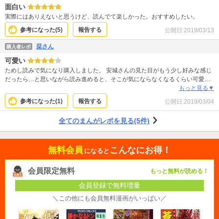
面白い
実際にはありえないと思うけど、読んでて楽しかった。おすすめしたい。
参考になった(
5
)
報告する
公開日:
2019/03/13
栞さん
購入者レポ
可愛い
ためし読みで気になり購入しました。 安城さんの見た目がもう少し好みな感じ
だったら…と思いながら読み進めると、そこが気にならなくなるくらい可愛く
見えてきます。 ギャルと真面目な男の子って組み合わせがさらにツボに入りま
もっと見る▼
した！ 瀬戸くん次第で今後もっと発展しそうなので、また最新話が楽しみです
参考になった(
1
)
報告する
公開日:
2019/03/04
(*^^*)
全てのまんがレポを見る(5件)
無料会員
こんなにお得！
になると
会員限定無料
もっと無料が読める！
会員登録で無料増量
＼この他にも会員無料漫画がいっぱい／