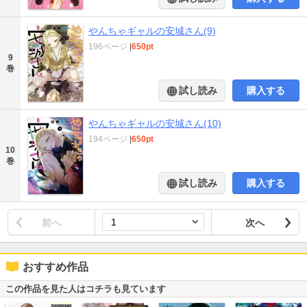
やんちゃギャルの安城さん(9)
196ページ
|
650pt
9
巻
試し読み
購入する
やんちゃギャルの安城さん(10)
194ページ
|
650pt
10
巻
試し読み
購入する
前へ
次へ
おすすめ作品
この作品を見た人はコチラも見ています