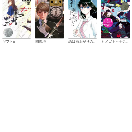
恋は雨上がりのように
ギフト±
幽麗塔
ヒメゴト～十九歳の制服～