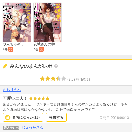
やんちゃギャルの安城さんたち 高1編
安城さんの学校の保健室の小牧先生
6巻
完
3巻
完
みんなのまんがレポ
(
3.5
)
評価数
6
件
おちりさん
可愛い二人！
広告から来ました！ ヤンキー君と真面目ちゃんのマンガはよくあるけど、ギャ
ルと真面目君はなかなかないし、新鮮で面白かったです^^
参考になった(
16
)
報告する
公開日:
2018/06/13
じょうたさん
購入者レポ