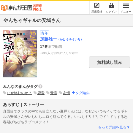
新規登録
ログイン
メニュー
やんちゃギャルの安城さん
青年
加藤雄一
（かとうゆういち）
17巻
まで配信
1019人
がお気に入り登録中
無料試し読み
みんなのまんがタグ
なぜ絡むのか？
恋愛
青春
友情
タグ編集
あらすじ | ストーリー
真面目でクラスの中でも目立たない瀬戸くんには、なぜかいつもイケてるギャ
ルの安城さんがいちいちエロく絡んでくる。いつもギリギリでドキドキする思
春期ぴちぴちラブコメディ！
もっと詳細を見る▼