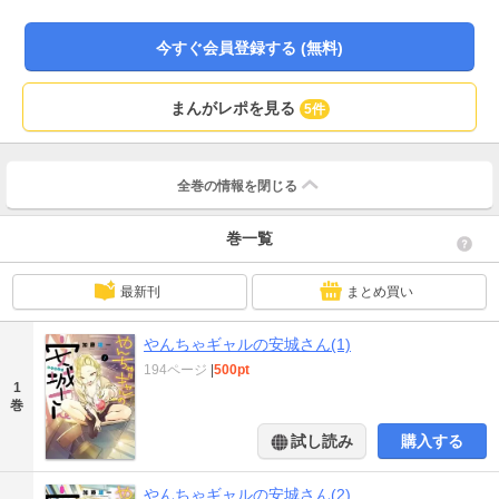
今すぐ会員登録する (無料)
まんがレポを見る
5件
全巻の情報を
閉じる
巻一覧
最新刊
まとめ買い
やんちゃギャルの安城さん(1)
194ページ
|
500pt
1
巻
試し読み
購入する
やんちゃギャルの安城さん(2)