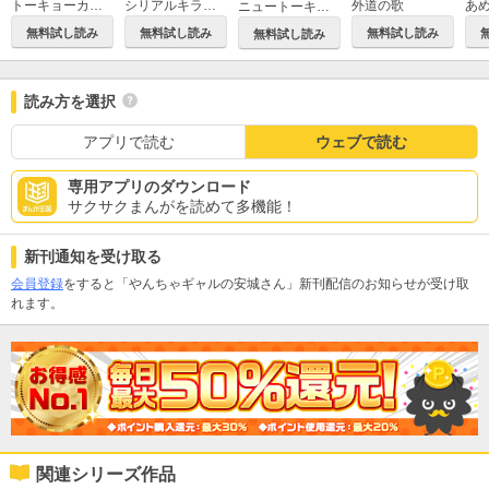
トーキョーカモフラージュアワー
シリアルキラー異世界に降り立つ 異世界バトルロイヤル
外道の歌
あ
ニュートーキョーカモフラージュアワー
無料試し読み
無料試し読み
無料試し読み
無料試し読み
読み方を選択
アプリで読む
ウェブで読む
専用アプリのダウンロード
サクサクまんがを読めて多機能！
新刊通知を受け取る
会員登録
をすると「やんちゃギャルの安城さん」新刊配信のお知らせが受け取
れます。
関連シリーズ作品