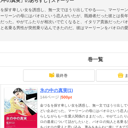
の中の真実」のあらすじ | ストーリー
るを探す卑しい女を誘惑し、無一文でほうり出してやる――。マーリー
マーリーンの母にはパオロという恋人がいたが、既婚者だった彼とは長
まだった。やがてふたりが相次いで亡くなると、イタリア貴族だったパ
人と名乗る男性が突然乗り込んできたのだ。彼はマーリーンをパオロの
巻一覧
最終巻
氷の中の真実(1)
144ページ |
500pt
金づるを探す卑しい女を誘惑し、無一文でほうり出して
どい企みだった。マーリーンの母にはパオロという恋人
らしながらも一生愛人関係のままだった。やがてふたり
ロの遺産について話がしたいと、パオロの知人と名乗る
をパオロの愛人と思い込み、蔑みをあらわに接してきて!