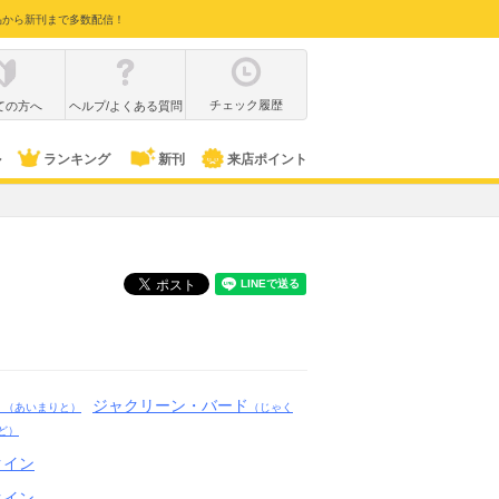
品から新刊まで多数配信！
チェック履歴
ての方へ
ヘルプ/よくある質問
ル
ランキング
新刊
来店ポイント
と
ジャクリーン・バード
（あいまりと）
（じゃく
ど）
クイン
クイン