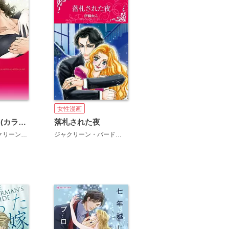
女性漫画
恋は強引に (カラー版)
落札された夜
ーン・バード
ジャクリーン・バード
伊藤かこ