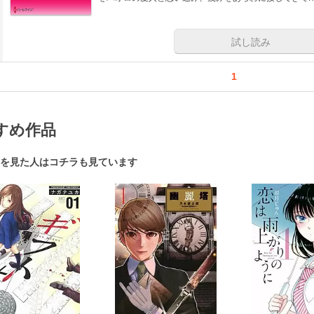
試し読み
1
すめ作品
を見た人はコチラも見ています