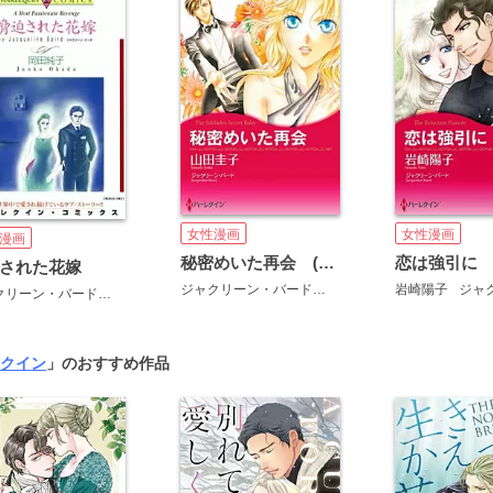
女性漫画
女性漫画
漫画
秘密めいた再会 (カラー版)
された花嫁
ジャクリーン・バード
山田圭子
岩崎陽子
ジャクリ
ジャクリーン・バード
岡田純子
クイン
」のおすすめ作品