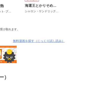
海運王とかりそめの新妻
情熱
シャロン・ケンドリック
椿野イメリ
ブロードリック
受け取れます。
無料漫画を探す（じっくり試し読み）
ー）