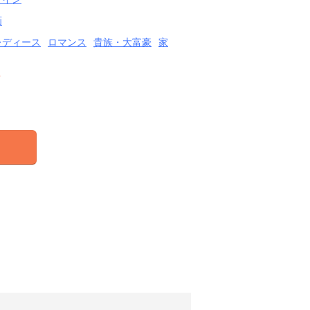
画
レディース
ロマンス
貴族・大富豪
家
結