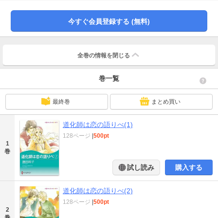
の逃避行が始まった。それは、想像もしなかった波乱に満ちた旅だった――！
今すぐ会員登録する (無料)
全巻の情報を
閉じる
巻一覧
最終巻
まとめ買い
道化師は恋の語りべ(1)
128ページ
|
500pt
1
巻
試し読み
購入する
道化師は恋の語りべ(2)
128ページ
|
500pt
2
巻