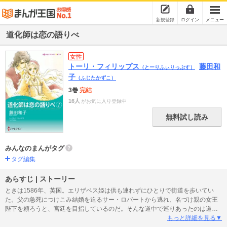
新規登録
ログイン
メニュー
道化師は恋の語りべ
女性
トーリ・フィリップス
藤田和
（とーりふぃりっぷす）
子
（ふじたかずこ）
3巻
完結
16人
がお気に入り登録中
無料試し読み
みんなのまんがタグ
タグ編集
あらすじ | ストーリー
ときは1586年、英国。エリザベス姫は供も連れずにひとりで街道を歩いてい
た。父の急死につけこみ結婚を迫るサー・ロバートから逃れ、名づけ親の女王
陛下を頼ろうと、宮廷を目指しているのだ。そんな道中で巡りあったのは道化
師タールトン。陽気で機転がきく彼に旅の護衛を頼んだ彼女は、追手をかわす
もっと詳細を見る▼
ために美しい金髪を切り、道化師見習いの少年になりすます。こうしてふたり