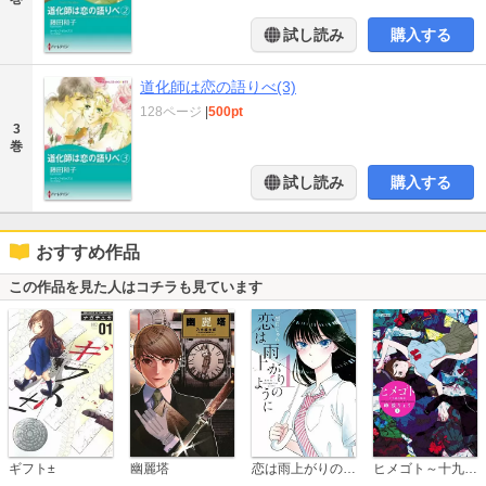
試し読み
購入する
道化師は恋の語りべ(3)
128ページ
|
500pt
3
巻
試し読み
購入する
おすすめ作品
この作品を見た人はコチラも見ています
恋は雨上がりのように
ギフト±
幽麗塔
ヒメゴト～十九歳の制服～