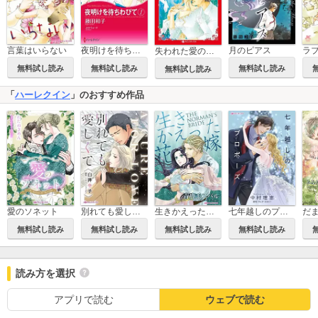
言葉はいらない
夜明けを待ちわびて
月のピアス
失われた愛の記憶
無料試し読み
無料試し読み
無料試し読み
無料試し読み
「
ハーレクイン
」のおすすめ作品
愛のソネット
別れても愛しくて
生きかえった花嫁
七年越しのプロポーズ
無料試し読み
無料試し読み
無料試し読み
無料試し読み
読み方を選択
アプリで読む
ウェブで読む