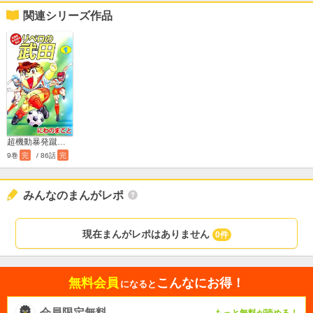
関連シリーズ作品
超機動暴発蹴球野郎 リベロの武田
9巻
完
/ 86話
完
みんなのまんがレポ
現在まんがレポはありません
0件
無料会員
こんなにお得！
になると
会員限定無料