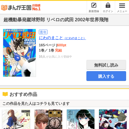
新規登録
ログイン
メニュー
超機動暴発蹴球野郎 リベロの武田 2002年世界飛翔
青年
にわのまこと
（にわのまこと）
165ページ
|
600pt
1巻
／ 1巻
完結
10人
がお気に入り登録中
無料試し読み
購入する
おすすめ作品
この作品を見た人はコチラも見ています