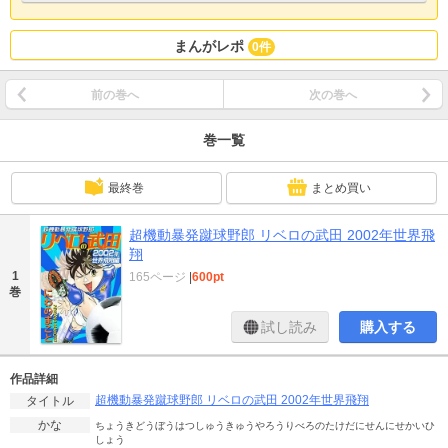
まんがレポ
0件
前の巻へ
次の巻へ
巻一覧
最終巻
まとめ買い
超機動暴発蹴球野郎 リベロの武田 2002年世界飛
翔
1
165ページ
|
600pt
巻
試し読み
購入する
作品詳細
超機動暴発蹴球野郎 リベロの武田 2002年世界飛翔
タイトル
かな
ちょうきどうぼうはつしゅうきゅうやろうりべろのたけだにせんにせかいひ
しょう