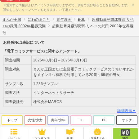
※通知する情報およびタイミングが異なりますので、併せて受け取ることをお勧めします。 ※
通知をしないキャンペーンもあります。ご了承ください。
まんが王国
にわのまこと
青年漫画
BGL
超機動暴発蹴球野郎 リベ
ロの武田 2002年世界飛翔
超機動暴発蹴球野郎 リベロの武田 2002年世界飛
翔
お得感No.1表記について
「電子コミックサービスに関するアンケート」
調査期間
2026年3月6日～2026年3月18日
調査対象
まんが王国または主要電子コミックサービスのうちいずれか
をメイン且つ有料で利用している20歳～69歳の男女
サンプル数
1,236サンプル
調査方法
インターネットリサーチ
調査委託先
株式会社MARCS
詳細表示▼
トップ
女性/少女
青年/少年
TL
BL
オトナ
無料
ジャンル
ランキング
新刊
来店ﾎﾟｲﾝﾄ