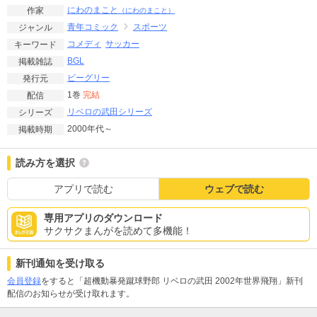
にわのまこと
作家
（にわのまこと）
青年コミック
スポーツ
ジャンル
コメディ
サッカー
キーワード
BGL
掲載雑誌
ビーグリー
発行元
1巻
完結
配信
リベロの武田シリーズ
シリーズ
2000年代～
掲載時期
読み方を選択
アプリで読む
ウェブで読む
専用アプリのダウンロード
サクサクまんがを読めて多機能！
新刊通知を受け取る
会員登録
をすると「超機動暴発蹴球野郎 リベロの武田 2002年世界飛翔」新刊
配信のお知らせが受け取れます。