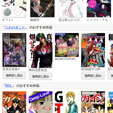
恋は雨上がりのように
ギフト±
幽麗塔
ヒメゴト～十九歳の制服～
「
にわのまこと
」 のおすすめ作品
MOMOTAROH VS 真島零 ～伝説の怪童～
変身忍者嵐X 電子版
BOMBER GIRL XXX ボンバーガール・トリプルエックス
AD
陣内流柔術流浪伝 真島、爆ぜる!!
無料試し読み
無料試し読み
無料試し読み
「
BGL
」 のおすすめ作品