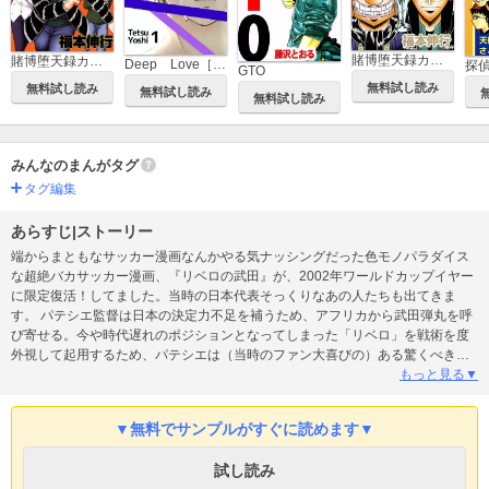
賭博堕天録カイジ ワン・ポーカー編
賭博堕天録カイジ 24億脱出編
Deep Love［REAL]
探
GTO
無料試し読み
無料試し読み
無料試し読み
無料試し読み
みんなのまんがタグ
タグ編集
あらすじ|ストーリー
端からまともなサッカー漫画なんかやる気ナッシングだった色モノパラダイス
な超絶バカサッカー漫画、『リベロの武田』が、2002年ワールドカップイヤー
に限定復活！してました。当時の日本代表そっくりなあの人たちも出てきま
す。 パテシエ監督は日本の決定力不足を補うため、アフリカから武田弾丸を呼
び寄せる。今や時代遅れのポジションとなってしまった「リベロ」を戦術を度
外視して起用するため、パテシエは（当時のファン大喜びの）ある驚くべき作
戦を決行する。
もっと見る▼
▼無料でサンプルがすぐに読めます▼
試し読み