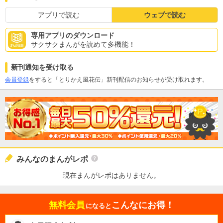
アプリで読む
ウェブで読む
専用アプリのダウンロード
サクサクまんがを読めて多機能！
新刊通知を受け取る
会員登録
をすると「とりかえ風花伝」新刊配信のお知らせが受け取れます。
みんなのまんがレポ
現在まんがレポはありません。
無料会員
こんなにお得！
になると