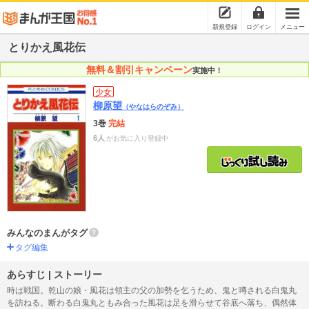
新規登録
ログイン
メニュー
とりかえ風花伝
無料＆割引キャンペーン
実施中！
少女
柳原望
（やなはらのぞみ）
3巻
完結
6人
がお気に入り登録中
みんなのまんがタグ
タグ編集
あらすじ | ストーリー
時は戦国。乾山の娘・風花は領主の父の加勢を乞うため、鬼と噂される白鬼丸
を訪ねる。断わる白鬼丸ともみ合った風花は足を滑らせて谷底へ落ち、偶然体