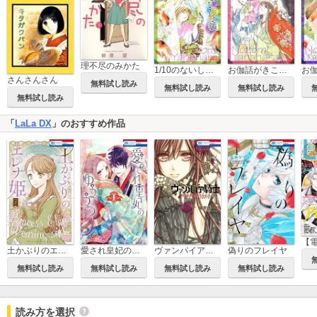
理不尽のみかた
1/10のないしょ話 一清&千沙姫シリーズ
お伽話がきこえる 一清&千沙姫シリーズ
さんさんさん
無料試し読み
無料試し読み
無料試し読み
無料試し読み
「
LaLa DX
」のおすすめ作品
土かぶりのエレナ姫
愛され皇妃のゆううつ
ヴァンパイア騎士 memories
偽りのフレイヤ
無料試し読み
無料試し読み
無料試し読み
無料試し読み
読み方を選択