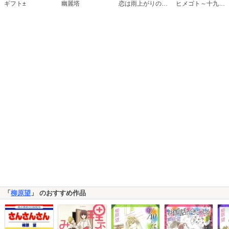
恋は雨上がりのように
ギフト±
幽麗塔
ヒメゴト～十九歳の制服～
「
柳原望
」 のおすすめ作品