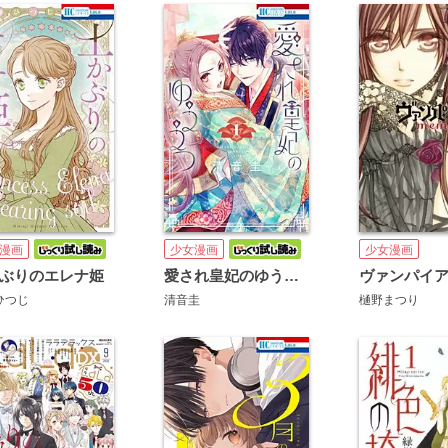
漫画
少女漫画
少女漫画
ぶりのエレナ姫
愛され皇妃のゆううつ
ひつじ
清音圭
樋野まつり