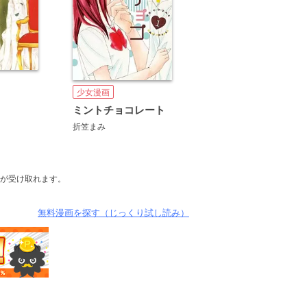
少女漫画
ミントチョコレート
折笠まみ
が受け取れます。
無料漫画を探す（じっくり試し読み）