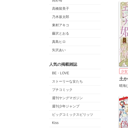
高野苺
高橋留美子
乃木坂太郎
東村アキコ
藤沢とおる
真島ヒロ
矢沢あい
人気の掲載雑誌
少女
BE・LOVE
土か
ストーリーな女たち
晴海
プチコミック
週刊ヤングマガジン
週刊少年ジャンプ
ビッグコミックスピリッツ
Kiss