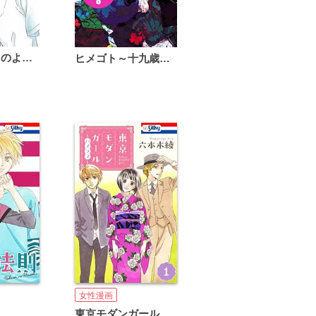
恋は雨上がりのように
ヒメゴト～十九歳の制服～
女性漫画
東京モダンガール～パノラマ～