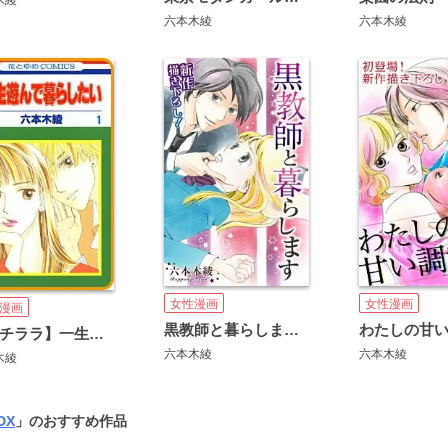
六本木綾
六本木綾
女性漫画
女性漫画
漫画
黒教師と暮らします Love Jossie
【プチララ】一生遊んで暮らしたい
六本木綾
六本木綾
木綾
DX
」のおすすめ作品