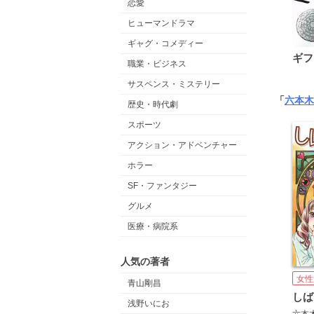
恋愛
ヒューマンドラマ
ギャグ・コメディー
ギフ
職業・ビジネス
サスペンス・ミステリー
「
六本木
歴史・時代劇
スポーツ
アクション・アドベンチャー
ホラー
SF・ファンタジー
グルメ
医療・病院系
人気の著者
女性
青山剛昌
しば
浅野いにお
六本