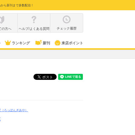
品から新刊まで多数配信！
チェック履歴
ての方へ
ヘルプ/よくある質問
ル
ランキング
新刊
来店ポイント
綾
（ろっぽんぎあや）
X