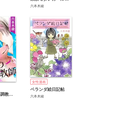
六本木綾
女性漫画
ベランダ絵日記帖
わたしの甘い調教師 Love Silky
六本木綾