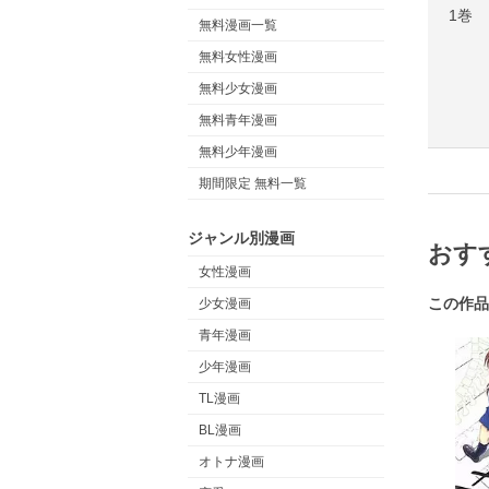
1巻
無料漫画一覧
無料女性漫画
無料少女漫画
無料青年漫画
無料少年漫画
期間限定 無料一覧
ジャンル別漫画
おす
女性漫画
この作品
少女漫画
青年漫画
少年漫画
TL漫画
BL漫画
オトナ漫画