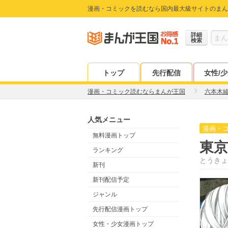
漫画・コミックを読むなら国内最大級サイトのまん
詳細
検索
トップ
先行配信
女性/
漫画・コミック読むならまんが王国
六本木
人気メニュー
漫画・
無料漫画トップ
東
ランキング
とうきょ
新刊
新刊配信予定
ジャンル
先行配信漫画トップ
女性・少女漫画トップ