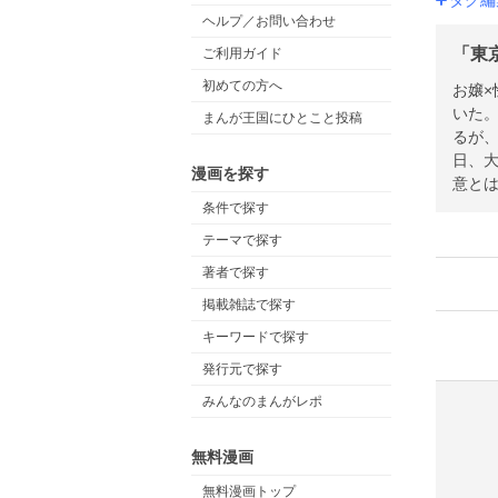
ヘルプ／お問い合わせ
「東
ご利用ガイド
初めての方へ
お嬢
いた。
まんが王国にひとこと投稿
るが
日、大
漫画を探す
意と
条件で探す
テーマで探す
著者で探す
掲載雑誌で探す
キーワードで探す
発行元で探す
みんなのまんがレポ
無料漫画
無料漫画トップ