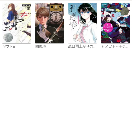
恋は雨上がりのように
ギフト±
幽麗塔
ヒメゴト～十九歳の制服～