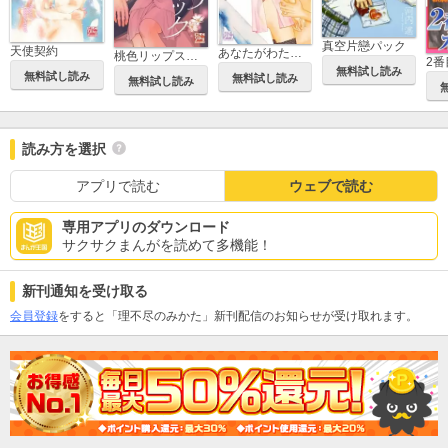
真空片戀パック
天使契約
あなたがわたしと暮らしたら
桃色リップスティック
2
無料試し読み
無料試し読み
無料試し読み
無料試し読み
読み方を選択
アプリで読む
ウェブで読む
専用アプリのダウンロード
サクサクまんがを読めて多機能！
新刊通知を受け取る
会員登録
をすると「理不尽のみかた」新刊配信のお知らせが受け取れます。