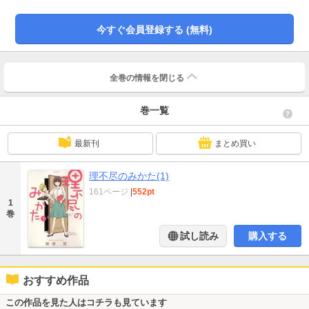
今すぐ会員登録する (無料)
全巻の情報を
閉じる
巻一覧
最新刊
まとめ買い
理不尽のみかた(1)
161ページ
|
552pt
1
巻
試し読み
購入する
おすすめ作品
この作品を見た人はコチラも見ています