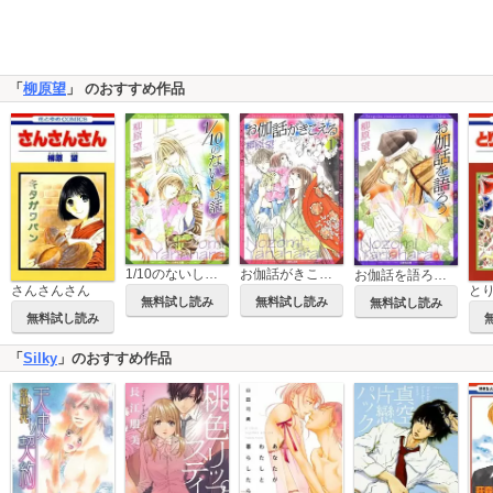
「
柳原望
」 のおすすめ作品
1/10のないしょ話 一清&千沙姫シリーズ
お伽話がきこえる 一清&千沙姫シリーズ
お伽話を語ろう 一清&千沙姫シリーズ
さんさんさん
と
無料試し読み
無料試し読み
無料試し読み
無料試し読み
「
Silky
」のおすすめ作品