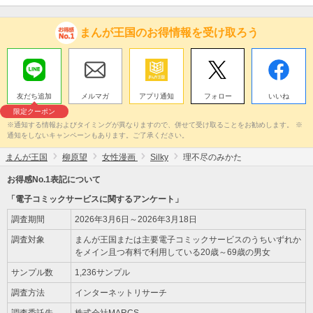
まんが王国のお得情報を受け取ろう
友だち追加
メルマガ
アプリ通知
フォロー
いいね
限定クーポン
※通知する情報およびタイミングが異なりますので、併せて受け取ることをお勧めします。 ※
通知をしないキャンペーンもあります。ご了承ください。
まんが王国
柳原望
女性漫画
Silky
理不尽のみかた
お得感No.1表記について
「電子コミックサービスに関するアンケート」
調査期間
2026年3月6日～2026年3月18日
調査対象
まんが王国または主要電子コミックサービスのうちいずれか
をメイン且つ有料で利用している20歳～69歳の男女
サンプル数
1,236サンプル
調査方法
インターネットリサーチ