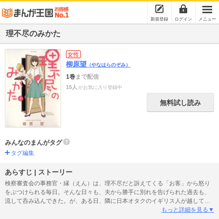
新規登録
ログイン
メニュー
理不尽のみかた
女性
柳原望
（やなはらのぞみ）
1巻
まで配信
15人
がお気に入り登録中
無料試し読み
みんなのまんがタグ
タグ編集
あらすじ | ストーリー
検察審査会の事務官・縁（えん）は、理不尽だと訴えてくる「お客」から怒り
をぶつけられる毎日。そんな日々も、夫から勝手に別れを告げられた過去も、
流して呑み込んできた。が、ある日、隣に日本オタクのイギリス人が越してき
て、何かが変わり始める…！ 笑いあり、涙ありで、心のデトックスができ
もっと詳細を見る▼
る！と評判の、非リア充たちのヒューマン・コメディ。