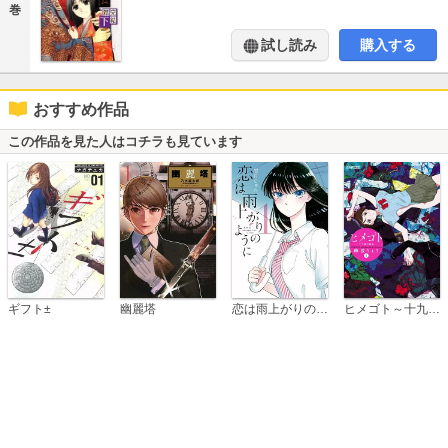
巻
試し読み
購入する
おすすめ作品
この作品を見た人はコチラも見ています
恋は雨上がりのように
ギフト±
幽麗塔
ヒメゴト～十九歳の制服～