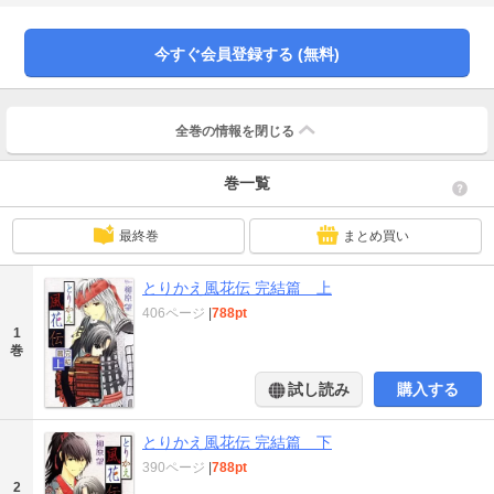
伝』(花とゆめコミックス全3巻)の「その後」の物語。
今すぐ会員登録する (無料)
全巻の情報を
閉じる
巻一覧
最終巻
まとめ買い
とりかえ風花伝 完結篇 上
406ページ
|
788pt
1
巻
試し読み
購入する
とりかえ風花伝 完結篇 下
390ページ
|
788pt
2