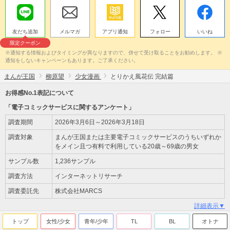
友だち追加
メルマガ
アプリ通知
フォロー
いいね
限定クーポン
※通知する情報およびタイミングが異なりますので、併せて受け取ることをお勧めします。 ※
通知をしないキャンペーンもあります。ご了承ください。
まんが王国
柳原望
少女漫画
とりかえ風花伝 完結篇
お得感No.1表記について
「電子コミックサービスに関するアンケート」
調査期間
2026年3月6日～2026年3月18日
調査対象
まんが王国または主要電子コミックサービスのうちいずれか
をメイン且つ有料で利用している20歳～69歳の男女
サンプル数
1,236サンプル
調査方法
インターネットリサーチ
調査委託先
株式会社MARCS
詳細表示▼
トップ
女性/少女
青年/少年
TL
BL
オトナ