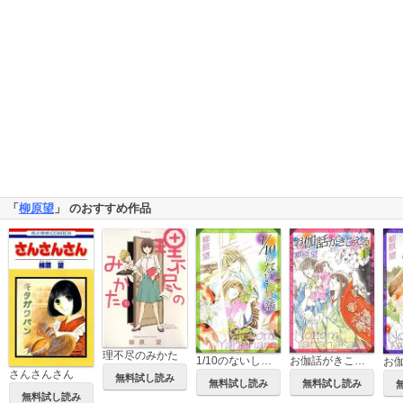
「
柳原望
」 のおすすめ作品
理不尽のみかた
1/10のないしょ話 一清&千沙姫シリーズ
お伽話がきこえる 一清&千沙姫シリーズ
さんさんさん
無料試し読み
無料試し読み
無料試し読み
無料試し読み