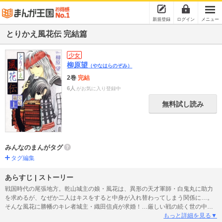
新規登録
ログイン
メニュー
とりかえ風花伝 完結篇
少女
柳原望
（やなはらのぞみ）
2巻
完結
6人
がお気に入り登録中
無料試し読み
みんなのまんがタグ
タグ編集
あらすじ | ストーリー
戦国時代の尾張地方。乾山城主の娘・風花は、異形の天才軍師・白鬼丸に助力
を求めるが、なぜか二人はキスをすると中身が入れ替わってしまう関係に…。
そんな風花に勝幡のキレ者城主・織田信貞が求婚！…厳しい戦の続く世の中を
力強く生きる人々を描いた、柳原望のハートフル戦国ロマン『とりかえ風花
もっと詳細を見る▼