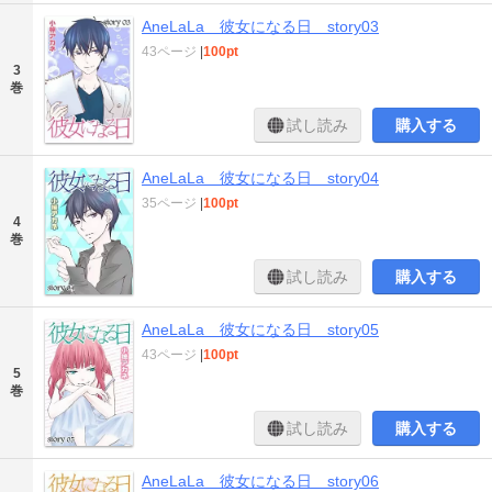
AneLaLa 彼女になる日 story03
43ページ
|
100pt
3
巻
試し読み
購入する
AneLaLa 彼女になる日 story04
35ページ
|
100pt
4
巻
試し読み
購入する
AneLaLa 彼女になる日 story05
43ページ
|
100pt
5
巻
試し読み
購入する
AneLaLa 彼女になる日 story06