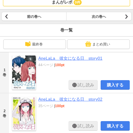
まんがレポ
0件
前の巻へ
次の巻へ
巻一覧
最終巻
まとめ買い
AneLaLa 彼女になる日 story01
44ページ
|
100pt
1
巻
試し読み
購入する
AneLaLa 彼女になる日 story02
35ページ
|
100pt
2
巻
試し読み
購入する