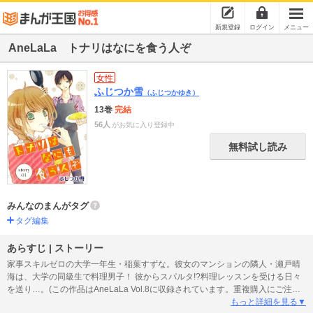
新規登録
ログイン
メニュー
AneLaLa トナリはなにを食う人ぞ
女性
ふじつか雪
（ふじつかゆき）
13巻
完結
56人
がお気に入り登録中
無料試し読み
みんなのまんがタグ
タグ編集
あらすじ | ストーリー
家事スキルゼロの大学一年生・稲葉すずな。彼女のマンションの隣人・瀬戸晴
海は、大学の同級生で料理男子！ 彼からスパルタ!?料理レッスンを受ける日々
を送り…。(この作品はAneLaLa Vol.8に収録されています。重複購入にご注意
ください。)
もっと詳細を見る▼