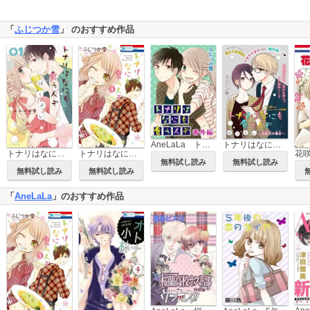
「
ふじつか雪
」 のおすすめ作品
AneLaLa トナリはなにを食う人ぞ 番外編
トナリはなにを食う人ぞ ほろよい ～高倉花の場合～［1話売り］
トナリはなにを食う人ぞ ほろよい
トナリはなにを食う人ぞ
花
無料試し読み
無料試し読み
無料試し読み
無料試し読み
「
AneLaLa
」のおすすめ作品