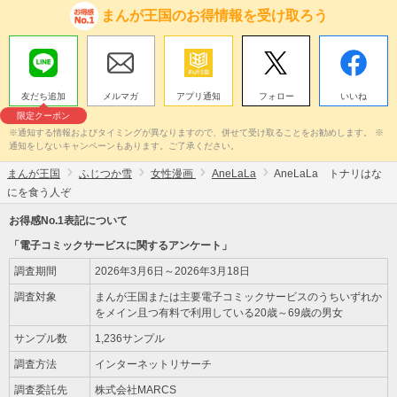
まんが王国のお得情報を受け取ろう
友だち追加
メルマガ
アプリ通知
フォロー
いいね
限定クーポン
※通知する情報およびタイミングが異なりますので、併せて受け取ることをお勧めします。 ※
通知をしないキャンペーンもあります。ご了承ください。
まんが王国
ふじつか雪
女性漫画
AneLaLa
AneLaLa トナリはな
にを食う人ぞ
お得感No.1表記について
「電子コミックサービスに関するアンケート」
調査期間
2026年3月6日～2026年3月18日
調査対象
まんが王国または主要電子コミックサービスのうちいずれか
をメイン且つ有料で利用している20歳～69歳の男女
サンプル数
1,236サンプル
調査方法
インターネットリサーチ
調査委託先
株式会社MARCS