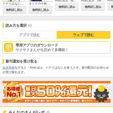
Ane
AneLaLa 桜蘭高校ホスト部 特別編
AneLaLa 5年後の恋のダイヤ
トナリはなにを食う人ぞ
オトナの小林くん
無料試し読み
無料試し読み
無料試し読み
無料試し読み
読み方を選択
アプリで読む
ウェブで読む
専用アプリのダウンロード
サクサクまんがを読めて多機能！
新刊通知を受け取る
会員登録
をすると「AneLaLa トナリはなにを食う人ぞ」新刊配信のお知らせ
が受け取れます。
みんなのまんがレポ