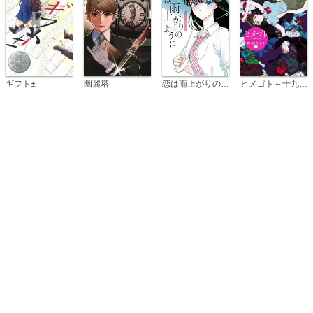
恋は雨上がりのように
ギフト±
幽麗塔
ヒメゴト～十九歳の制服～