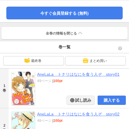
今すぐ会員登録する (無料)
全巻の情報を
閉じる
巻一覧
最終巻
まとめ買い
AneLaLa トナリはなにを食う人ぞ story01
49ページ
|
100pt
1
巻
試し読み
購入する
AneLaLa トナリはなにを食う人ぞ story02
48ページ
|
100pt
2