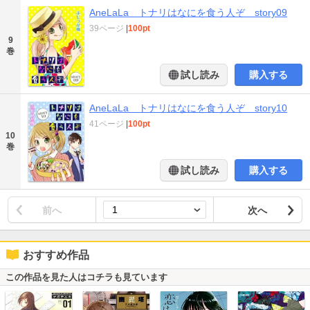
AneLaLa トナリはなにを食う人ぞ story09
39ページ
|
100pt
9
巻
試し読み
購入する
AneLaLa トナリはなにを食う人ぞ story10
41ページ
|
100pt
10
巻
試し読み
購入する
前へ
次へ
おすすめ作品
この作品を見た人はコチラも見ています