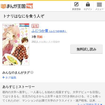
新規登録
ログイン
メニュー
トナリはなにを食う人ぞ
女性
ふじつか雪
（ふじつかゆき）
3巻
完結
292人
がお気に入り登録中
無料試し読み
みんなのまんがタグ
タグ編集
あらすじ | ストーリー
都内の大学へ進学し、一人暮らしを始めた稲葉すずな。大学デビューを目指し
てはりきるも、生活力のなさから上京早々金欠で行き倒れかける。そこを救っ
てくれたのが、マンションのお隣で大学のクラスメイト・瀬戸晴海。以来、す
ずなは瀬戸に料理を教わる日々を送り…!?
もっと詳細を見る▼