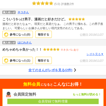
(
5.0
)
評価数
2
件
ネコさん
購入者レポ
こういうSっけ男子、漫画だと好きだけど。
漫画だと好きたなぁー。 現実だと真逆だなぁ。 この男子に憧れる。この男子羨
ましい。 可愛らしいお嫁さんが欲しい現代女性のわたしである。
参考になった(
0
)
報告する
公開日:
2019/11/27
はにわさん
購入者レポ
めちゃめちゃ良かった！！
※ネタバレあり
レポを見る▼
参考になった(
1
)
報告する
公開日:
2019/11/27
全てのまんがレポを見る(2件)
無料会員
こんなにお得！
になると
会員限定無料
もっと無料が読める！
会員登録で無料増量