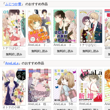
「
ふじつか雪
」 のおすすめ作品
AneLaLa トナリはなにを食う人ぞ
AneLaLa トナリはなにを食う人ぞ 番外編
トナリはなにを食う人ぞ ほろよい ～高倉花の場合～［1話売り］
トナリはなにを食う人ぞ ほろよい
花
無料試し読み
無料試し読み
無料試し読み
無料試し読み
「
AneLaLa
」のおすすめ作品
AneLaLa
AneLaLa 桜蘭高校ホスト部 特別編
AneLaLa 5年後の恋のダイヤ
オトナの小林くん