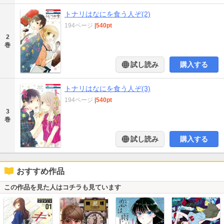
トナリはなにを食う人ぞ(2)
194ページ
|
540pt
2
巻
試し読み
購入する
トナリはなにを食う人ぞ(3)
194ページ
|
540pt
3
巻
試し読み
購入する
おすすめ作品
この作品を見た人はコチラも見ています