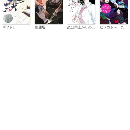
恋は雨上がりのように
ギフト±
幽麗塔
ヒメゴト～十九歳の制服～