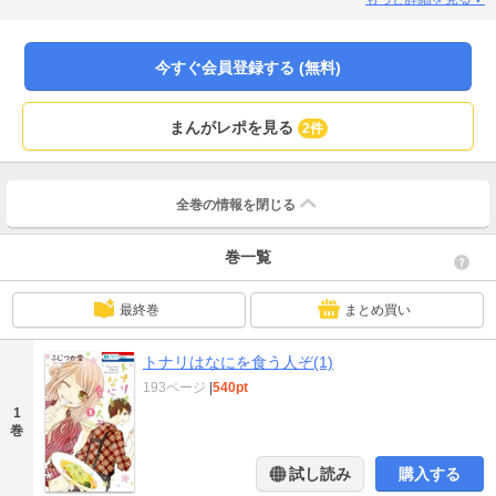
今すぐ会員登録する (無料)
まんがレポを見る
2件
全巻の情報を
閉じる
巻一覧
最終巻
まとめ買い
トナリはなにを食う人ぞ(1)
193ページ
|
540pt
1
巻
試し読み
購入する