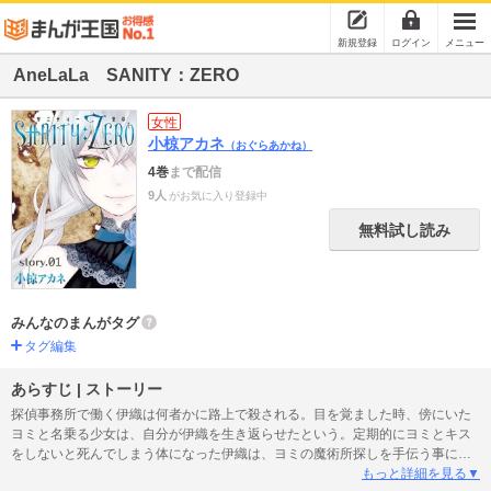
新規登録
ログイン
メニュー
AneLaLa SANITY：ZERO
女性
小椋アカネ
（おぐらあかね）
4巻
まで配信
9人
がお気に入り登録中
無料試し読み
みんなのまんがタグ
タグ編集
あらすじ | ストーリー
探偵事務所で働く伊織は何者かに路上で殺される。目を覚ました時、傍にいた
ヨミと名乗る少女は、自分が伊織を生き返らせたという。定期的にヨミとキス
をしないと死んでしまう体になった伊織は、ヨミの魔術所探しを手伝う事にな
るが!?(この作品はAneLaLa Vol.25に収録されています。重複購入にご注意くだ
もっと詳細を見る▼