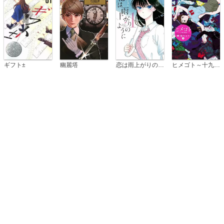
恋は雨上がりのように
ギフト±
幽麗塔
ヒメゴト～十九歳の制服～