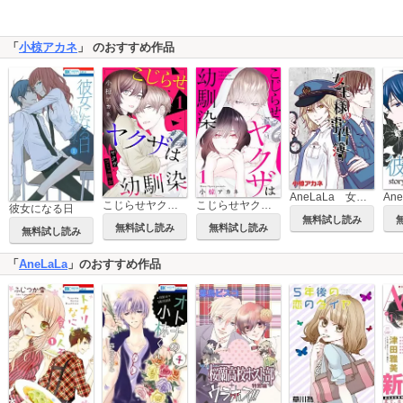
「
小椋アカネ
」 のおすすめ作品
AneLaLa 女王様の事件簿
こじらせヤクザは幼馴染 ［comic tint］ 分冊版
こじらせヤクザは幼馴染
彼女になる日
無料試し読み
無料試し読み
無料試し読み
無料試し読み
「
AneLaLa
」のおすすめ作品