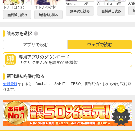
Ane
AneLaLa 桜蘭高校ホスト部 特別編
AneLaLa 5年後の恋のダイヤ
トナリはなにを食う人ぞ
オトナの小林くん
無料試し読み
無料試し読み
無料試し読み
無料試し読み
読み方を選択
アプリで読む
ウェブで読む
専用アプリのダウンロード
サクサクまんがを読めて多機能！
新刊通知を受け取る
会員登録
をすると「AneLaLa SANITY：ZERO」新刊配信のお知らせが受け取
れます。