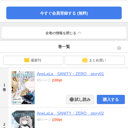
さい。)
今すぐ会員登録する (無料)
全巻の情報を
閉じる
巻一覧
最新刊
まとめ買い
AneLaLa SANITY：ZERO story01
45ページ
|
100pt
1
巻
試し読み
購入する
AneLaLa SANITY：ZERO story02
48ページ
|
100pt
2