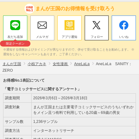
まんが王国のお得情報を受け取ろう
友だち追加
メルマガ
アプリ通知
フォロー
いいね
限定クーポン
※通知する情報およびタイミングが異なりますので、併せて受け取ることをお勧めします。 ※
通知をしないキャンペーンもあります。ご了承ください。
まんが王国
小椋アカネ
女性漫画
AneLaLa
AneLaLa SANITY：
ZERO
お得感No.1表記について
「電子コミックサービスに関するアンケート」
調査期間
2026年3月6日～2026年3月18日
調査対象
まんが王国または主要電子コミックサービスのうちいずれか
をメイン且つ有料で利用している20歳～69歳の男女
サンプル数
1,236サンプル
調査方法
インターネットリサーチ