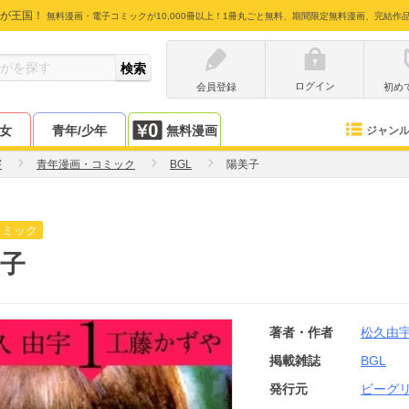
が王国！
無料漫画・電子コミックが10,000冊以上！1冊丸ごと無料、期間限定無料漫画、完結作
ログイン
会員登録
初め
少女
青年/少年
無料漫画
ジャン
宇
青年漫画・コミック
BGL
陽美子
コミック
子
著者・作者
松久由
掲載雑誌
BGL
発行元
ビーグ