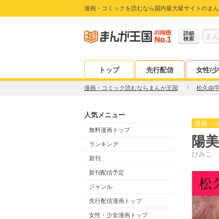
漫画・コミックを読むなら国内最大級サイトのまん
詳細
検索
トップ
先行配信
女性/
漫画・コミック読むならまんが王国
松久由
人気メニュー
漫画・
無料漫画トップ
陽美
ランキング
ひみこ
新刊
新刊配信予定
ジャンル
先行配信漫画トップ
女性・少女漫画トップ