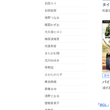
石田スイ
タイ
石田拓実
松森
海野つなみ
楳図かずお
大久保ヒロミ
御茶漬海苔
河原和音
きたがわ翔
北川みゆき
草野誼
さかたのり子
青年
椎名軽穂
浦沢
新條まゆ
清野とおる
曽根富美子
「
BGL