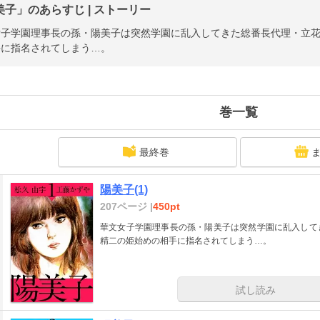
美子」のあらすじ | ストーリー
女子学園理事長の孫・陽美子は突然学園に乱入してきた総番長代理・立
手に指名されてしまう…。
巻一覧
最終巻
陽美子(1)
207ページ |
450pt
華文女子学園理事長の孫・陽美子は突然学園に乱入して
精二の姫始めの相手に指名されてしまう…。
試し読み