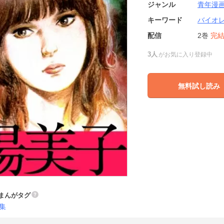
ジャンル
青年漫
キーワード
バイオ
配信
2巻
完
3人
がお気に入り登録中
無料試し読み
まんがタグ
集