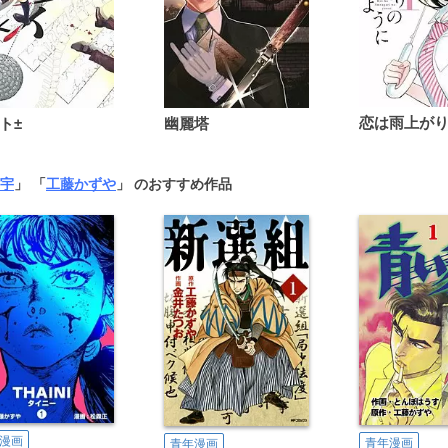
ト±
幽麗塔
宇
」 「
工藤かずや
」 のおすすめ作品
漫画
青年漫画
青年漫画