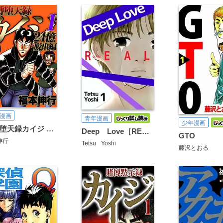
漫画
青年漫画
少年漫画
賭博堕天録カイジ 24億脱出編
Deep Love［REAL]
GTO
伸行
Tetsu
Yoshi
藤沢とおる