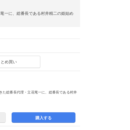
花竜一に、総番長である村井精二の姫始め
まとめ買い
きた総番長代理・立花竜一に、総番長である村井
購入する