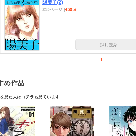
陽美子(2)
215ページ |
450pt
試し読み
1
すめ作品
を見た人はコチラも見ています