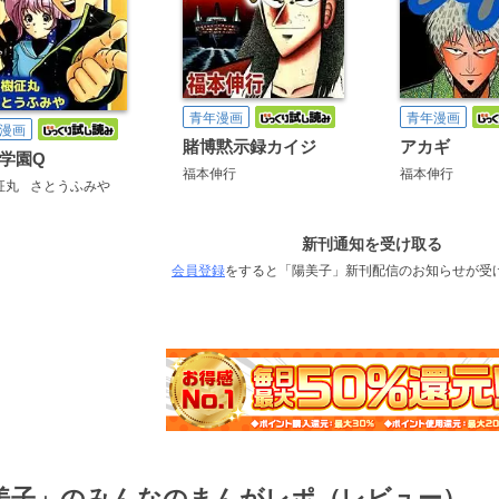
青年漫画
青年漫画
漫画
賭博黙示録カイジ
アカギ
学園Q
福本伸行
福本伸行
征丸
さとうふみや
新刊通知を受け取る
会員登録
をすると「陽美子」新刊配信のお知らせが受
美子」のみんなのまんがレポ（レビュー）