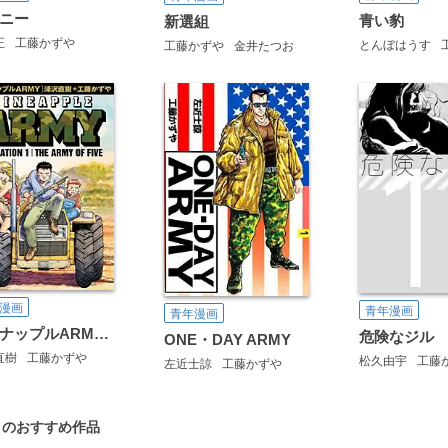
ニー
青い豹
新選組
正
工藤かずや
とんぼはうす
工藤かずや
金井たつお
漫画
青年漫画
青年漫画
パイナップルARMY 完全増補デジタル版
危険なジル
ONE・DAY ARMY
直樹
工藤かずや
松久由宇
工藤
左近士諒
工藤かずや
」のおすすめ作品