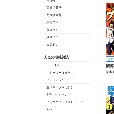
高野苺
高橋留美子
乃木坂太郎
東村アキコ
藤沢とおる
真島ヒロ
矢沢あい
人気の掲載雑誌
青年
BE・LOVE
福本
ストーリーな女たち
プチコミック
週刊ヤングマガジン
週刊少年ジャンプ
ビッグコミックスピリッツ
Kiss