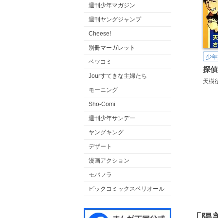
週刊少年マガジン
週刊ヤングジャンプ
Cheese!
別冊マーガレット
少年
ベツコミ
探偵
Jourすてきな主婦たち
天樹
モーニング
Sho-Comi
週刊少年サンデー
ヤングキング
デザート
漫画アクション
モバフラ
ビックコミックスペリオール
「陽