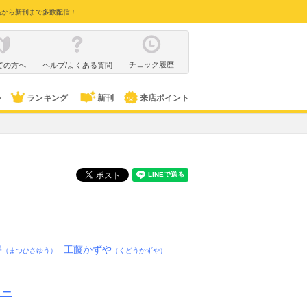
品から新刊まで多数配信！
チェック履歴
ての方へ
ヘルプ/よくある質問
ル
ランキング
新刊
来店ポイント
宇
工藤かずや
（まつひさゆう）
（くどうかずや）
リー