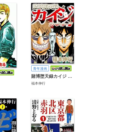
青年漫画
賭博堕天録カイジ ワン・ポーカー編
福本伸行