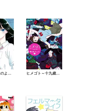
恋は雨上がりのように
ヒメゴト～十九歳の制服～