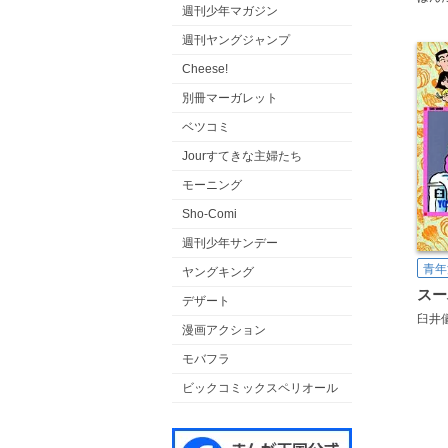
週刊少年マガジン
週刊ヤングジャンプ
Cheese!
別冊マーガレット
ベツコミ
Jourすてきな主婦たち
モーニング
Sho-Comi
週刊少年サンデー
青年
ヤングキング
デザート
臼井
漫画アクション
モバフラ
ビックコミックスペリオール