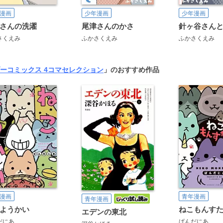
漫画
少年漫画
少年漫画
さんの洗濯
尾津さんのかさ
さくえみ
ふかさくえみ
ふかさくえみ
ーコミックス 4コマセレクション
」のおすすめ作品
漫画
青年漫画
青年漫画
ようかい
ねこもんす
エデンの東北
だにあ
ぱんだにあ