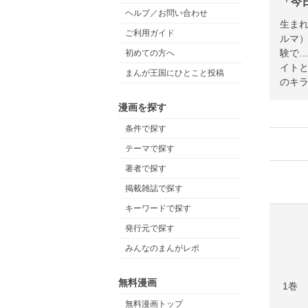
「今
ヘルプ／お問い合わせ
生ま
ご利用ガイド
ルマ
験で
初めての方へ
イトと
まんが王国にひとこと投稿
のキラ
漫画を探す
条件で探す
テーマで探す
著者で探す
掲載雑誌で探す
キーワードで探す
発行元で探す
みんなのまんがレポ
無料漫画
1巻
無料漫画トップ