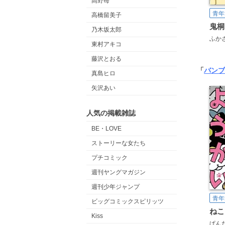
高野苺
青年
高橋留美子
鬼桐
乃木坂太郎
ふか
東村アキコ
藤沢とおる
「
バンブ
真島ヒロ
矢沢あい
人気の掲載雑誌
BE・LOVE
ストーリーな女たち
プチコミック
週刊ヤングマガジン
週刊少年ジャンプ
青年
ビッグコミックスピリッツ
ねこ
Kiss
ぱん