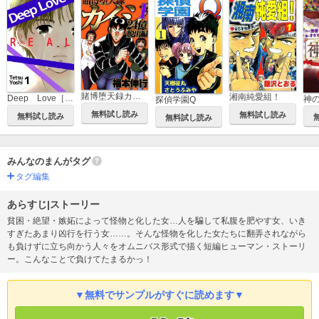
賭博堕天録カイジ 24億脱出編
湘南純愛組！
Deep Love［REAL]
神
探偵学園Q
無料試し読み
無料試し読み
無料試し読み
無料試し読み
みんなのまんがタグ
タグ編集
あらすじ|ストーリー
貧困・絶望・嫉妬によって怪物と化した女…人を騙して私腹を肥やす女、いき
すぎたあまり凶行を行う女……。そんな怪物を化した女たちに翻弄されながら
も負けずに立ち向かう人々をオムニバス形式で描く短編ヒューマン・ストーリ
ー。こんなことで負けてたまるかっ！
▼無料でサンプルがすぐに読めます▼