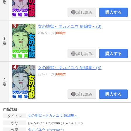
巻
試し読み
購入する
女の地獄～タカノユウ 短編集～(3)
204ページ
|
600pt
3
巻
試し読み
購入する
女の地獄～タカノユウ 短編集～(4)
174ページ
|
600pt
4
巻
試し読み
購入する
作品詳細
女の地獄～タカノユウ 短編集～
タイトル
かな
おんなのじごくたかのゆうたんぺんしゅう
タカノユウ
作家
（たかのゆう）