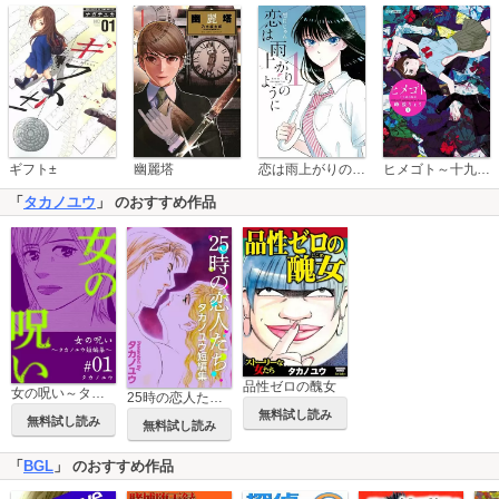
恋は雨上がりのように
ギフト±
幽麗塔
ヒメゴト～十九歳の制服～
「
タカノユウ
」 のおすすめ作品
品性ゼロの醜女
女の呪い～タカノユウ 短編集～
25時の恋人たち～タカノユウ 短編集～
無料試し読み
無料試し読み
無料試し読み
「
BGL
」 のおすすめ作品