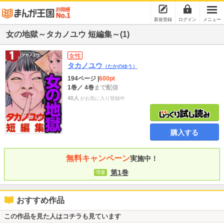
新規登録
ログイン
メニュー
女の地獄～タカノユウ 短編集～(1)
女性
タカノユウ
（たかのゆう）
194ページ
|
600pt
1巻
／ 4巻
まで配信
40人
がお気に入り登録中
購入する
無料キャンペーン
実施中！
第1巻
増量
おすすめ作品
この作品を見た人はコチラも見ています