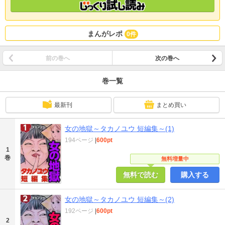
まんがレポ
0件
前の巻へ
次の巻へ
巻一覧
最新刊
まとめ買い
女の地獄～タカノユウ 短編集～(1)
194ページ
|
600pt
1
巻
無料増量中
無料で読む
購入する
女の地獄～タカノユウ 短編集～(2)
192ページ
|
600pt
2