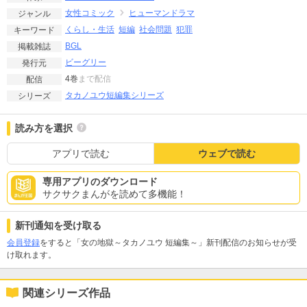
女性コミック
ヒューマンドラマ
ジャンル
くらし・生活
短編
社会問題
犯罪
キーワード
BGL
掲載雑誌
ビーグリー
発行元
4巻
まで配信
配信
タカノユウ短編集シリーズ
シリーズ
読み方を選択
アプリで読む
ウェブで読む
専用アプリのダウンロード
サクサクまんがを読めて多機能！
新刊通知を受け取る
会員登録
をすると「女の地獄～タカノユウ 短編集～」新刊配信のお知らせが受
け取れます。
関連シリーズ作品