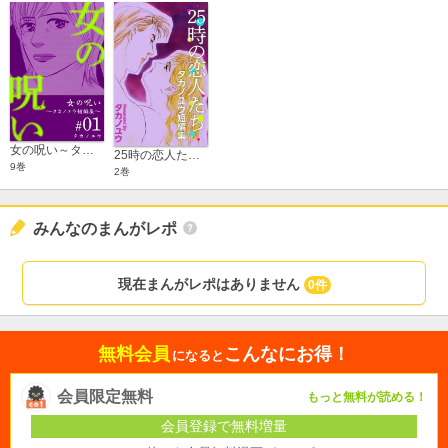
女の呪い～タカノユウ 短編集～
25時の恋人たち～タカノユウ 短編集～
9巻
2巻
みんなのまんがレポ
現在まんがレポはありません
0件
無料会員
こんなにお得！
になると
会員限定無料
もっと無料が読める！
会員登録で無料増量