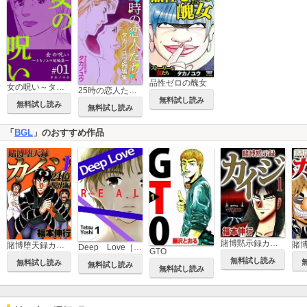
品性ゼロの醜女
女の呪い～タカノユウ 短編集～
25時の恋人たち～タカノユウ 短編集～
無料試し読み
無料試し読み
無料試し読み
「
BGL
」のおすすめ作品
賭博黙示録カイジ
賭博堕天録カイジ 24億脱出編
Deep Love［REAL]
GTO
無料試し読み
無料試し読み
無料試し読み
無料試し読み