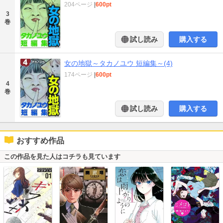
204ページ
|
600pt
3
巻
試し読み
購入する
女の地獄～タカノユウ 短編集～(4)
174ページ
|
600pt
4
巻
試し読み
購入する
おすすめ作品
この作品を見た人はコチラも見ています