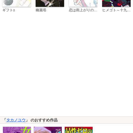
恋は雨上がりのように
ギフト±
幽麗塔
ヒメゴト～十九歳の制服～
「
タカノユウ
」 のおすすめ作品