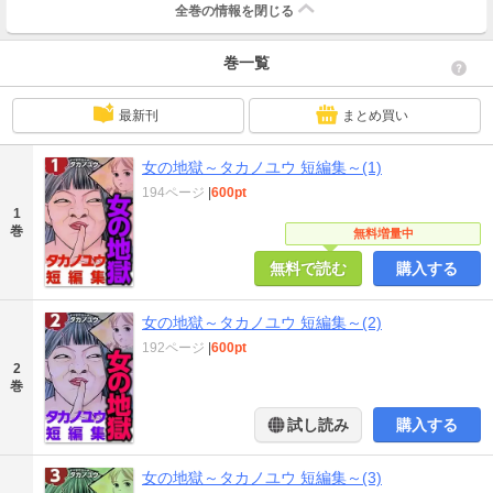
全巻の情報を
閉じる
巻一覧
最新刊
まとめ買い
女の地獄～タカノユウ 短編集～(1)
194ページ
|
600pt
1
巻
無料増量中
無料で読む
購入する
女の地獄～タカノユウ 短編集～(2)
192ページ
|
600pt
2
巻
試し読み
購入する
女の地獄～タカノユウ 短編集～(3)