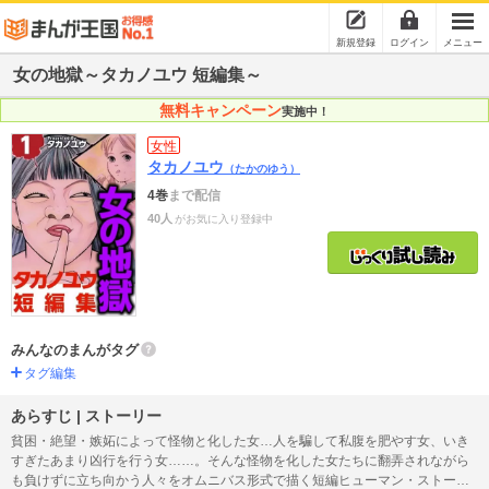
新規登録
ログイン
メニュー
女の地獄～タカノユウ 短編集～
無料キャンペーン
実施中！
女性
タカノユウ
（たかのゆう）
4巻
まで配信
40人
がお気に入り登録中
みんなのまんがタグ
タグ編集
あらすじ | ストーリー
貧困・絶望・嫉妬によって怪物と化した女…人を騙して私腹を肥やす女、いき
すぎたあまり凶行を行う女……。そんな怪物を化した女たちに翻弄されながら
も負けずに立ち向かう人々をオムニバス形式で描く短編ヒューマン・ストーリ