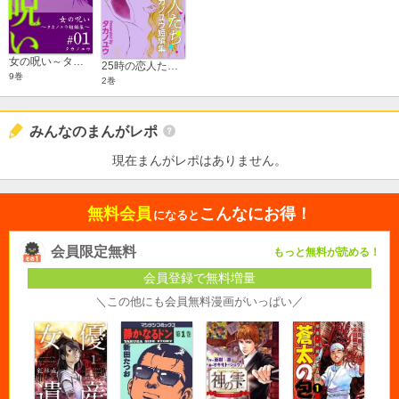
女の呪い～タカノユウ 短編集～
25時の恋人たち～タカノユウ 短編集～
9巻
2巻
みんなのまんがレポ
現在まんがレポはありません。
無料会員
こんなにお得！
になると
会員限定無料
もっと無料が読める！
会員登録で無料増量
＼この他にも会員無料漫画がいっぱい／