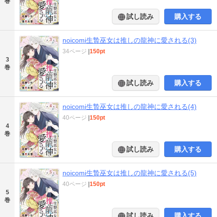
巻
試し読み
購入する
noicomi生贄巫女は推しの龍神に愛される(3)
34ページ
|
150pt
3
巻
試し読み
購入する
noicomi生贄巫女は推しの龍神に愛される(4)
40ページ
|
150pt
4
巻
試し読み
購入する
noicomi生贄巫女は推しの龍神に愛される(5)
40ページ
|
150pt
5
巻
試し読み
購入する