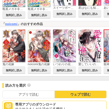
スイーツボーイズ×スイートボイス
君はなにも知らない
瓶底メガネ令嬢ですが、婚約者の顔がよすぎてつらい
瓶底メガネ令嬢ですが、婚約者の顔がよすぎてつらい【単話】
無料試し読み
無料試し読み
無料試し読み
無料試し読み
「
noicomi
」のおすすめ作品
鬼の花嫁
noicomi鬼の花嫁
いつわりの花嫁 ～旦那さま、今宵お命頂戴します～
愛していいのは俺だけ～幼なじみからの愛が深すぎる～
無料試し読み
無料試し読み
無料試し読み
無料試し読み
読み方を選択
アプリで読む
ウェブで読む
専用アプリのダウンロード
サクサクまんがを読めて多機能！