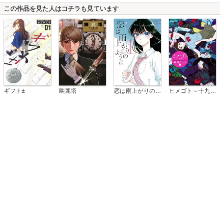
この作品を見た人はコチラも見ています
恋は雨上がりのように
ギフト±
幽麗塔
ヒメゴト～十九歳の制服～