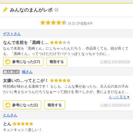
みんなのまんがレポ
(
4.5
)
評価数
4
件
ゲストさん
なんで名前を「黒崎く…
なんで名前を「黒崎くん」にしちゃったんだろう… 作品良くても、絵が良くて
も、「黒崎くん」ってつけただけでパクリっぽくなっちゃうのに…
参考になった(
17
)
報告する
公開日:
2023/05/29
暁さん
購入者レポ
女嫌いの…ってとこが！
特別感が味わえる漫画です！ もしも、こんな事があったら、主人公の女の子み
たいに考えちゃうんだろうなぁ〜って頷ける 初々しさが、更によきだなぁと、
年を取ると余計にかなぁ？凄く繊細で、キラキラしていて、 観ていると自分
もっと見る▼
も、胸がギューってなったり、 嬉しくなったり、気持ちに、余裕が無いくらい
参考になった(
1
)
報告する
公開日:
2025/03/15
の 恋愛なんて、人生で、どれだけ出来る事だろう？ そんな忘れてた気持ちを思
い出させてくれる様な まさに、自分が若返る様な、漫画だなぁって思って観て
とんさん
ます
とん
キュンキュン！楽しい！