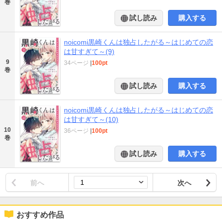
巻
試し読み
購入する
noicomi黒崎くんは独占したがる～はじめての恋
は甘すぎて～(9)
9
34ページ
|
100pt
巻
試し読み
購入する
noicomi黒崎くんは独占したがる～はじめての恋
は甘すぎて～(10)
10
36ページ
|
100pt
巻
試し読み
購入する
前へ
次へ
おすすめ作品