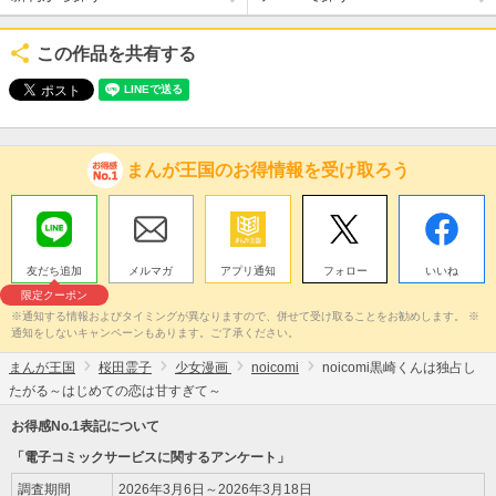
この作品を共有する
まんが王国のお得情報を受け取ろう
友だち追加
メルマガ
アプリ通知
フォロー
いいね
限定クーポン
※通知する情報およびタイミングが異なりますので、併せて受け取ることをお勧めします。 ※
通知をしないキャンペーンもあります。ご了承ください。
まんが王国
桜田霊子
少女漫画
noicomi
noicomi黒崎くんは独占し
たがる～はじめての恋は甘すぎて～
お得感No.1表記について
「電子コミックサービスに関するアンケート」
調査期間
2026年3月6日～2026年3月18日