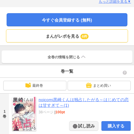
崎くんに群がる女の子たちのせいでモカは自分の席に座れないことも多く
もっと詳細を見る▼
て……。そんな黒崎くんと学校の旧図書館で合ったことをきっかけに急接近し
たモカ。 女嫌いで女の子たちを全く相手にしない不愛想な黒崎くんなのに、モ
カには明るい笑顔をみせたり、彼女になる？と聞いてきたり別人みたいで
今すぐ会員登録する (無料)
――!? (この作品は電子コミック誌noicomi vol.80に収録されています。重複購
入にご注意ください)
まんがレポを見る
4件
全巻の情報を
閉じる
巻一覧
最終巻
まとめ買い
noicomi黒崎くんは独占したがる～はじめての恋
は甘すぎて～(1)
1
38ページ
|
100pt
巻
試し読み
購入する