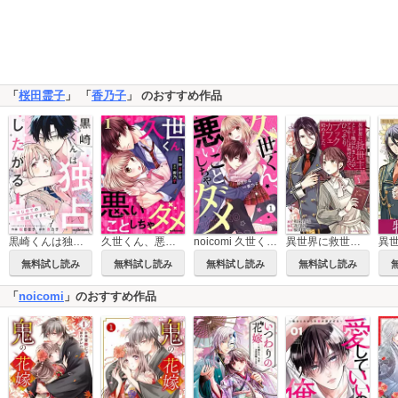
「
桜田霊子
」 「
香乃子
」 のおすすめ作品
異世界に救世主として喚ばれましたが、アラサーには無理なので、ひっそりブックカフェ始めました。
黒崎くんは独占したがる～はじめての恋は甘すぎて～
久世くん、悪いことしちゃダメ
noicomi 久世くん、悪いことしちゃダメ
無料試し読み
無料試し読み
無料試し読み
無料試し読み
「
noicomi
」のおすすめ作品