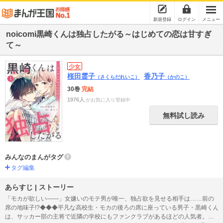
新規登録
ログイン
メニュー
noicomi黒崎くんは独占したがる～はじめての恋は甘すぎ
て～
少女
桜田霊子
香乃子
（さくらだれいこ）
（かのこ）
30巻
完結
1976人
がお気に入り登録中
無料試し読み
みんなのまんがタグ
タグ編集
あらすじ | ストーリー
「モカが欲しい――」女嫌いのモテ男が唯一、独占欲を見せる相手は……前の
席の地味子!?◆◆◆平凡な高校生・モカの後ろの席に座っている男子・黒崎くん
は、サッカー部の主将で近隣の学校にもファンクラブがあるほどの人気者。黒