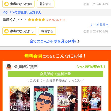
参考になった(
0
)
報告する
公開日:
2024/04/24
イケメンの無駄遣い反対さん
黒崎くん・・・
※ネタバレあり
レポを見る▼
参考になった(
13
)
報告する
公開日:
2023/08/09
全てのまんがレポを見る(4件)
無料会員
こんなにお得！
になると
会員限定無料
もっと無料が読める！
会員登録で無料増量
＼この他にも会員無料漫画がいっぱい／