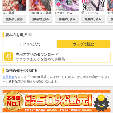
鬼の花嫁
noicomi鬼の花嫁
いつわりの花嫁 ～旦那さま、今宵お命頂戴します～
愛していいのは俺だけ～幼なじみからの愛が深すぎる～
無料試し読み
無料試し読み
無料試し読み
無料試し読み
読み方を選択
アプリで読む
ウェブで読む
専用アプリのダウンロード
サクサクまんがを読めて多機能！
新刊通知を受け取る
会員登録
をすると「noicomi黒崎くんは独占したがる～はじめての恋は甘すぎて
～」新刊配信のお知らせが受け取れます。