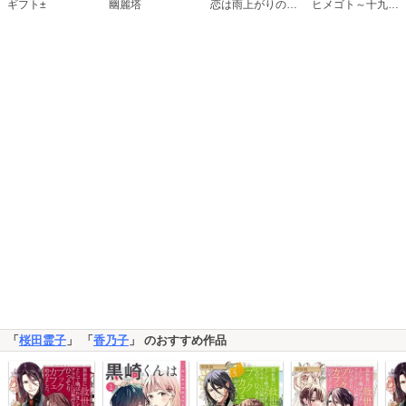
恋は雨上がりのように
ギフト±
幽麗塔
ヒメゴト～十九歳の制服～
「
桜田霊子
」 「
香乃子
」 のおすすめ作品