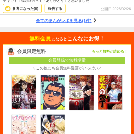
テキです！読み終わって「ありがとう」と思いました
参考になった(
0
)
報告する
公開日:
2026/02/26
全てのまんがレポを見る(1件)
無料会員
こんなにお得！
になると
会員限定無料
もっと無料が読める！
会員登録で無料増量
＼この他にも会員無料漫画がいっぱい／