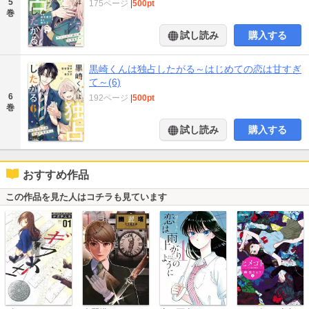
5
175ページ
|
500pt
巻
試し読み
購入する
黒崎くんは独占したがる～はじめての恋は甘すぎ
て～(6)
6
192ページ
|
500pt
巻
試し読み
購入する
おすすめ作品
この作品を見た人はコチラも見ています