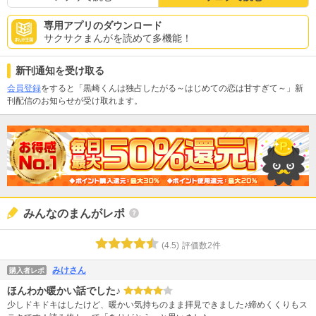
専用アプリのダウンロード
サクサクまんがを読めて多機能！
新刊通知を受け取る
会員登録
をすると「黒崎くんは独占したがる～はじめての恋は甘すぎて～」新
刊配信のお知らせが受け取れます。
みんなのまんがレポ
(
4.5
)
評価数
2
件
みけさん
購入者レポ
ほんわか暖かい話でした♪
少しドキドキはしたけど、暖かい気持ちのまま拝見できました♪締めくくりもス