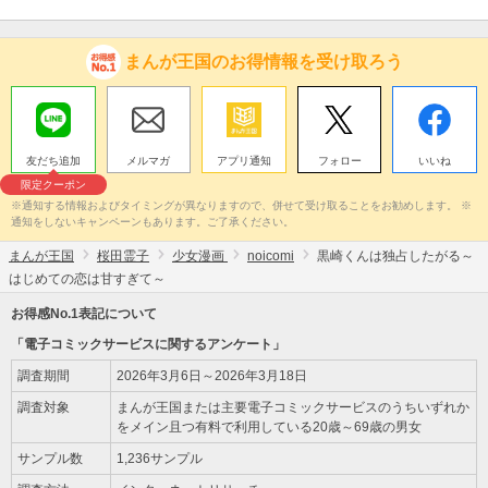
まんが王国のお得情報を受け取ろう
友だち追加
メルマガ
アプリ通知
フォロー
いいね
限定クーポン
※通知する情報およびタイミングが異なりますので、併せて受け取ることをお勧めします。 ※
通知をしないキャンペーンもあります。ご了承ください。
まんが王国
桜田霊子
少女漫画
noicomi
黒崎くんは独占したがる～
はじめての恋は甘すぎて～
お得感No.1表記について
「電子コミックサービスに関するアンケート」
調査期間
2026年3月6日～2026年3月18日
調査対象
まんが王国または主要電子コミックサービスのうちいずれか
をメイン且つ有料で利用している20歳～69歳の男女
サンプル数
1,236サンプル