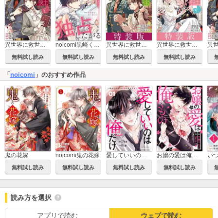
異世界に救世主として喚ばれましたが、アラサーには無理なので、ひっそりブックカフェ始めました。
異世界に救世主として喚ばれましたが、アラサーには無理なので、ひっそりブックカフェ始めました。 3【特装版】
異世界に救世主として喚ばれましたが、アラサーには無理なので、ひっそりブックカフェ始めました。 5【特装版】
noicomi黒崎くんは独占したがる～はじめての恋は甘すぎて～
無料試し読み
無料試し読み
無料試し読み
無料試し読み
「
noicomi
」のおすすめ作品
鬼の花嫁
noicomi鬼の花嫁
愛していいのは俺だけ～幼なじみからの愛が深すぎる～
お嬢の愛は俺のもの
無料試し読み
無料試し読み
無料試し読み
無料試し読み
読み方を選択
アプリで読む
ウェブで読む