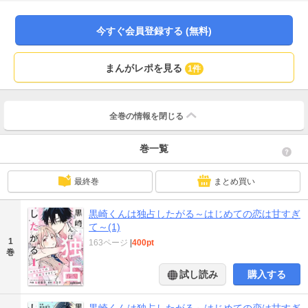
て……。そんな黒崎くんと学校の旧図書館で合ったことをきっかけに急接近し
たモカ。 女嫌いで女の子たちを全く相手にしない不愛想な黒崎くんなのに、モ
カには明るい笑顔をみせたり、彼女になる？と聞いてきたり別人みたいで
今すぐ会員登録する (無料)
――!? (この作品は電子コミック誌noicomi vol.80、82、84、86、88に収録され
ています。重複購入にご注意ください)
まんがレポを見る
1件
全巻の情報を
閉じる
巻一覧
最終巻
まとめ買い
黒崎くんは独占したがる～はじめての恋は甘すぎ
て～(1)
1
163ページ
|
400pt
巻
試し読み
購入する
黒崎くんは独占したがる～はじめての恋は甘すぎ