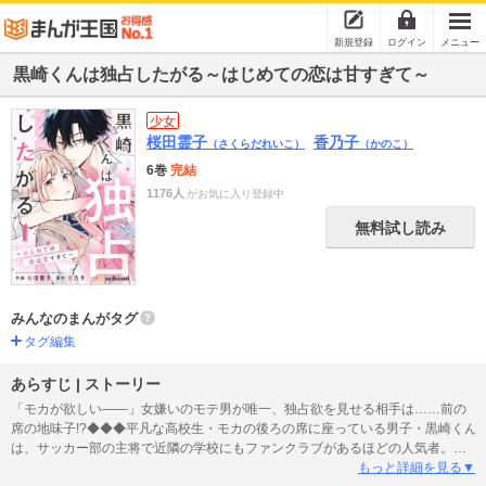
新規登録
ログイン
メニュー
黒崎くんは独占したがる～はじめての恋は甘すぎて～
少女
桜田霊子
香乃子
（さくらだれいこ）
（かのこ）
6巻
完結
1176人
がお気に入り登録中
無料試し読み
みんなのまんがタグ
タグ編集
あらすじ | ストーリー
「モカが欲しい――」女嫌いのモテ男が唯一、独占欲を見せる相手は……前の
席の地味子!?◆◆◆平凡な高校生・モカの後ろの席に座っている男子・黒崎くん
は、サッカー部の主将で近隣の学校にもファンクラブがあるほどの人気者。黒
崎くんに群がる女の子たちのせいでモカは自分の席に座れないことも多く
もっと詳細を見る▼