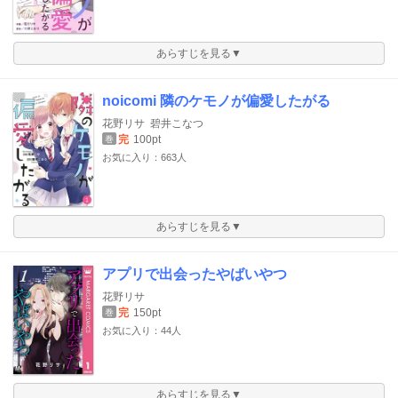
あらすじを見る▼
noicomi 隣のケモノが偏愛したがる
花野リサ
碧井こなつ
完
100pt
巻
お気に入り：663人
あらすじを見る▼
アプリで出会ったやばいやつ
花野リサ
完
150pt
巻
お気に入り：44人
あらすじを見る▼