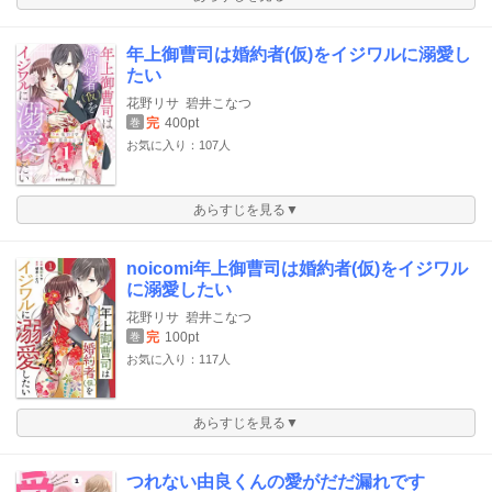
年上御曹司は婚約者(仮)をイジワルに溺愛し
たい
花野リサ
碧井こなつ
完
400pt
巻
お気に入り：107人
あらすじを見る▼
noicomi年上御曹司は婚約者(仮)をイジワル
に溺愛したい
花野リサ
碧井こなつ
完
100pt
巻
お気に入り：117人
あらすじを見る▼
つれない由良くんの愛がだだ漏れです