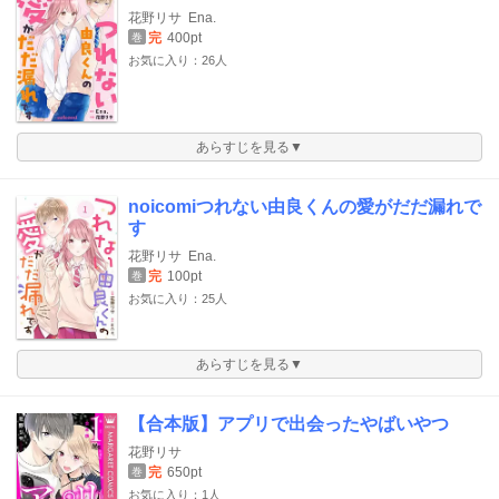
花野リサ
Ena.
完
400pt
巻
お気に入り：26人
あらすじを見る▼
noicomiつれない由良くんの愛がだだ漏れで
す
花野リサ
Ena.
完
100pt
巻
お気に入り：25人
あらすじを見る▼
【合本版】アプリで出会ったやばいやつ
花野リサ
完
650pt
巻
お気に入り：1人