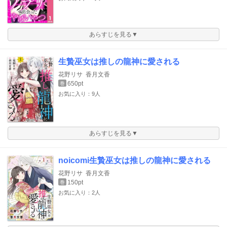
あらすじを見る▼
生贄巫女は推しの龍神に愛される
花野リサ
香月文香
650pt
巻
お気に入り：9人
あらすじを見る▼
noicomi生贄巫女は推しの龍神に愛される
花野リサ
香月文香
150pt
巻
お気に入り：2人