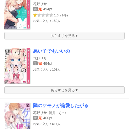
花野リサ
完
494pt
巻
1.0
（1件）
お気に入り：159人
あらすじを見る▼
悪い子でもいいの
花野リサ
完
494pt
巻
お気に入り：109人
あらすじを見る▼
隣のケモノが偏愛したがる
花野リサ
碧井こなつ
完
400pt
巻
お気に入り：617人