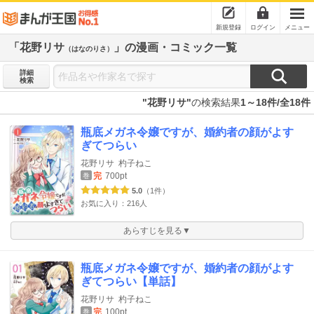
新規登録
ログイン
メニュー
「花野リサ
」の漫画・コミック一覧
（はなのりさ）
詳細
検索
"花野リサ"
の検索結果
1～18件/全18件
瓶底メガネ令嬢ですが、婚約者の顔がよす
ぎてつらい
花野リサ
杓子ねこ
完
700pt
巻
5.0
（1件）
お気に入り：216人
あらすじを見る▼
瓶底メガネ令嬢ですが、婚約者の顔がよす
ぎてつらい【単話】
花野リサ
杓子ねこ
完
100pt
巻