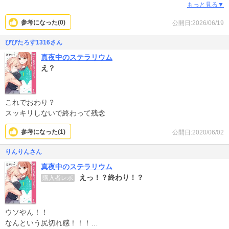
クロウディアへの恋心に気づいたセイン、かわいかったなー。
もっと見る▼
お話がもっと続いてほしかったな。終わっちゃって残念。
参考になった(
0
)
公開日:2026/06/19
ぴぴたろす1316さん
真夜中のステラリウム
え？
これでおわり？
スッキリしないで終わって残念
参考になった(
1
)
公開日:2020/06/02
りんりんさん
真夜中のステラリウム
えっ！？終わり！？
購入者レポ
ウソやん！！
なんという尻切れ感！！！