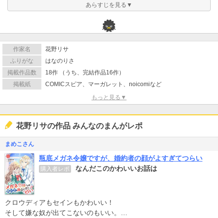
あらすじを見る▼
作家名
花野リサ
ふりがな
はなのりさ
掲載作品数
18作 （うち、完結作品16作）
掲載紙
COMICスピア、マーガレット、noicomiなど
もっと見る▼
花野リサの作品 みんなのまんがレポ
まめこさん
瓶底メガネ令嬢ですが、婚約者の顔がよすぎてつらい
なんだこのかわいいお話は
購入者レポ
クロウディアもセインもかわいい！
そして嫌な奴が出てこないのもいい。