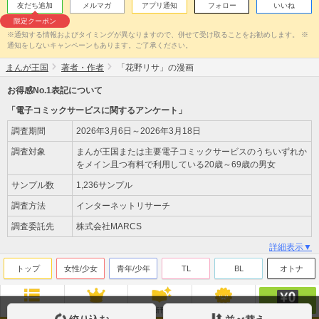
友だち追加
メルマガ
アプリ通知
フォロー
いいね
限定クーポン
※通知する情報およびタイミングが異なりますので、併せて受け取ることをお勧めします。 ※
通知をしないキャンペーンもあります。ご了承ください。
まんが王国
著者・作者
「花野リサ」の漫画
お得感No.1表記について
「電子コミックサービスに関するアンケート」
調査期間
2026年3月6日～2026年3月18日
調査対象
まんが王国または主要電子コミックサービスのうちいずれか
をメイン且つ有料で利用している20歳～69歳の男女
サンプル数
1,236サンプル
調査方法
インターネットリサーチ
調査委託先
株式会社MARCS
詳細表示▼
トップ
女性/少女
青年/少年
TL
BL
オトナ
無料
ジャンル
ランキング
新刊
来店ﾎﾟｲﾝﾄ