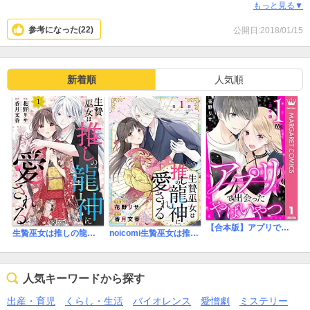
ここから更に2人の関係が深まっていくと思ってたのに…！！
もっと見る▼
ものすごい肩すかしを食らいました(笑)
参考になった(
22
)
公開日:2018/01/15
新着順
人気順
【合本版】アプリで出会ったやばいやつ
生贄巫女は推しの龍神に愛される
noicomi生贄巫女は推しの龍神に愛される
人気キーワードから探す
出産・育児
くらし・生活
バイオレンス
愛憎劇
ミステリー