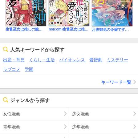
生贄巫女は推しの龍神に愛される
noicomi生贄巫女は推しの龍神に愛される
お役御免の令嬢ですが、溺愛王子の執着から逃げられません!? アンソロジーコミック
人気キーワードから探す
出産・育児
くらし・生活
バイオレンス
愛憎劇
ミステリー
ラブコメ
学園
キーワード一覧
ジャンルから探す
女性漫画
少女漫画
青年漫画
少年漫画