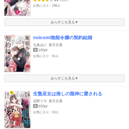
4.0
（2件）
お気に入り：296人
あらすじを見る▼
noicomi無能令嬢の契約結婚
九条みに
香月文香
100pt
巻
お気に入り：91人
あらすじを見る▼
生贄巫女は推しの龍神に愛される
花野リサ
香月文香
650pt
巻
お気に入り：10人