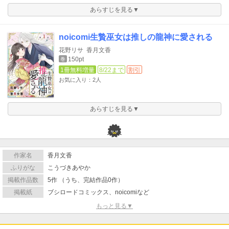
あらすじを見る▼
noicomi生贄巫女は推しの龍神に愛される
花野リサ
香月文香
150pt
巻
1冊無料増量
8/22まで
割引
お気に入り：2人
あらすじを見る▼
作家名
香月文香
ふりがな
こうづきあやか
掲載作品数
5作 （うち、完結作品0作）
掲載紙
ブシロードコミックス、noicomiなど
もっと見る▼