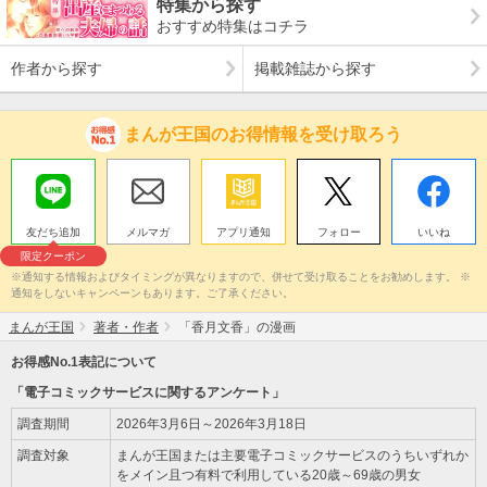
特集から探す
おすすめ特集はコチラ
作者から探す
掲載雑誌から探す
まんが王国のお得情報を受け取ろう
友だち追加
メルマガ
アプリ通知
フォロー
いいね
限定クーポン
※通知する情報およびタイミングが異なりますので、併せて受け取ることをお勧めします。 ※
通知をしないキャンペーンもあります。ご了承ください。
まんが王国
著者・作者
「香月文香」の漫画
お得感No.1表記について
「電子コミックサービスに関するアンケート」
調査期間
2026年3月6日～2026年3月18日
調査対象
まんが王国または主要電子コミックサービスのうちいずれか
をメイン且つ有料で利用している20歳～69歳の男女