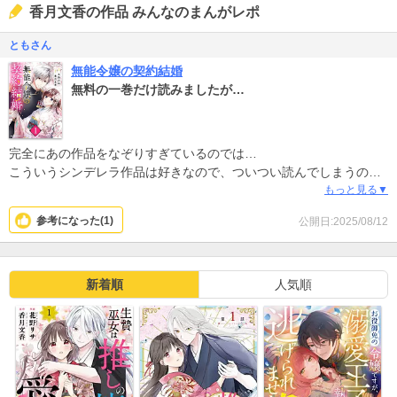
香月文香の作品 みんなのまんがレポ
ともさん
無能令嬢の契約結婚
無料の一巻だけ読みましたが…
完全にあの作品をなぞりすぎているのでは…
こういうシンデレラ作品は好きなので、ついつい読んでしまうので
すが、異能があるなしの世界観、虐げられている異能がない姉、虐
もっと見る▼
げている異能がある妹、衣服などもあの作品に似すぎているよう
参考になった(
1
)
公開日:2025/08/12
な…
ちょっともう少し変えた方が良かったような気もしました。
新着順
人気順