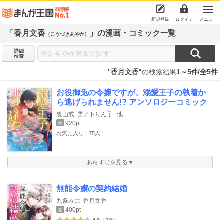
新規登録
ログイン
メニュー
「香月文香
」の漫画・コミック一覧
（こうづきあやか）
詳細
検索
"香月文香"
の検索結果
1～5件/全5件
お役御免の令嬢ですが、溺愛王子の執着か
ら逃げられません!? アンソロジーコミック
裏山或
雪ノ下りん子
他
920pt
巻
お気に入り：75人
あらすじを見る▼
無能令嬢の契約結婚
九条みに
香月文香
400pt
巻