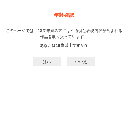
新規登録
ログイン
メニュー
年齢確認
完璧なモブを目指したら暴君達の独占対象
このページでは、18歳未満の方には不適切な表現内容が含まれる
BL
作品を取り扱っています。
中村友美
逢川里羅
（なかむらともみ）
（あいかわりら）
…他▼
あなたは18歳以上ですか？
2巻
まで配信
60人
がお気に入り登録中
はい
いいえ
無料試し読み
みんなのまんがタグ
転生・異世界BL
ノンケ受け
タグ編集
あらすじ | ストーリー
「平穏モブライフを満喫したいだけなのにどうしてこうなった?!」生前読んで
いた英雄譚「アッシャー王と四人の聖騎士」のモブに転生した「ノア」は大喜
び!原作に一切干渉する余地のない、田舎の男爵家の三男坊は自然に囲まれ、大
好きな勉強に没頭出来る最高のキャラクターだったからだ。のんびり平穏なモ
もっと詳細を見る▼
ブライフを満喫していくはずだったが王都アカデミーへの進学がきっかけで不