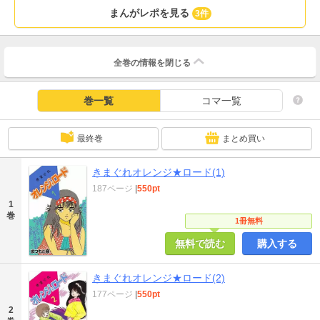
まんがレポを見る
3件
全巻の情報を
閉じる
巻一覧
コマ一覧
最終巻
まとめ買い
きまぐれオレンジ★ロード(1)
187ページ
|
550pt
1
巻
1冊無料
無料で読む
購入する
きまぐれオレンジ★ロード(2)
177ページ
|
550pt
2