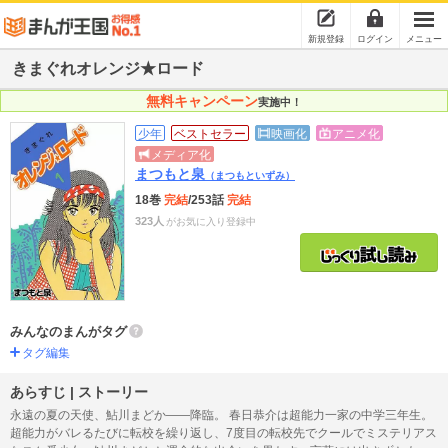
新規登録
ログイン
メニュー
きまぐれオレンジ★ロード
無料キャンペーン
実施中！
少年
ベストセラー
映画化
アニメ化
メディア化
まつもと泉
（まつもといずみ）
18巻
完結
/253話
完結
323人
がお気に入り登録中
みんなのまんがタグ
タグ編集
あらすじ | ストーリー
永遠の夏の天使、鮎川まどか――降臨。 春日恭介は超能力一家の中学三年生。
超能力がバレるたびに転校を繰り返し、7度目の転校先でクールでミステリアス