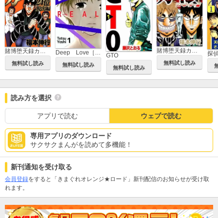
賭博堕天録カイジ ワン・ポーカー編
賭博堕天録カイジ 24億脱出編
Deep Love［REAL]
探
GTO
無料試し読み
無料試し読み
無料試し読み
無料試し読み
読み方を選択
アプリで読む
ウェブで読む
専用アプリのダウンロード
サクサクまんがを読めて多機能！
新刊通知を受け取る
会員登録
をすると「きまぐれオレンジ★ロード」新刊配信のお知らせが受け取
れます。