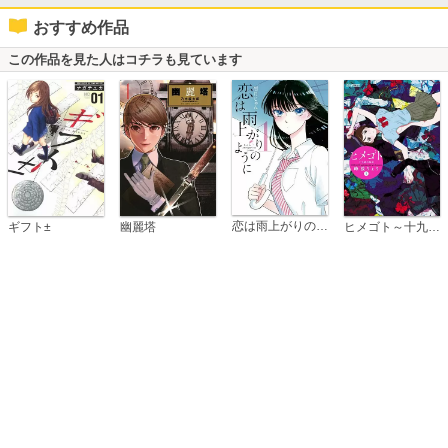
おすすめ作品
この作品を見た人はコチラも見ています
恋は雨上がりのように
ギフト±
幽麗塔
ヒメゴト～十九歳の制服～