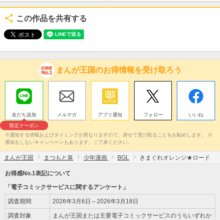
この作品を共有する
まんが王国のお得情報を受け取ろう
友だち追加
メルマガ
アプリ通知
フォロー
いいね
限定クーポン
※通知する情報およびタイミングが異なりますので、併せて受け取ることをお勧めします。 ※
通知をしないキャンペーンもあります。ご了承ください。
まんが王国
まつもと泉
少年漫画
BGL
きまぐれオレンジ★ロード
お得感No.1表記について
「電子コミックサービスに関するアンケート」
調査期間
2026年3月6日～2026年3月18日
調査対象
まんが王国または主要電子コミックサービスのうちいずれか