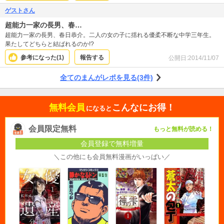
ゲストさん
超能力一家の長男、春…
超能力一家の長男、春日恭介。二人の女の子に揺れる優柔不断な中学三年生。
果たしてどちらと結ばれるのか!?
参考になった(
1
)
報告する
公開日:
2014/11/07
全てのまんがレポを見る(3件)
無料会員
こんなにお得！
になると
会員限定無料
もっと無料が読める！
会員登録で無料増量
＼この他にも会員無料漫画がいっぱい／