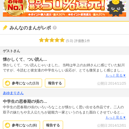
みんなのまんがレポ
(
5.0
)
評価数
1
件
ゲストさん
懐かしくて、つい読ん…
懐かしくて、つい読んじゃいました。 当時は年上のお姉さんに感じていた鮎川
ですが、今読むと彼女達の中学生らしい反応が、とても微笑ましく感じまし
た。 学園ラブコメの王道マンガ。初めての方もそうでない方も、思春期真っ盛
もっと見る▼
りの甘酸っぱいキモチにさせてくれる作品だと思います。
参考になった(
13
)
報告する
公開日:
2014/11/25
あゆまりさん
中学生の思春期の頃の…
中学生の思春期の頃のいろいろなことが懐かしく思い出せる作品です。二人の
双子の妹たちや主人公たちが超能力一家というのもまた面白くさせていると思
います。
もっと見る▼
参考になった(
6
)
報告する
公開日:
2014/12/01