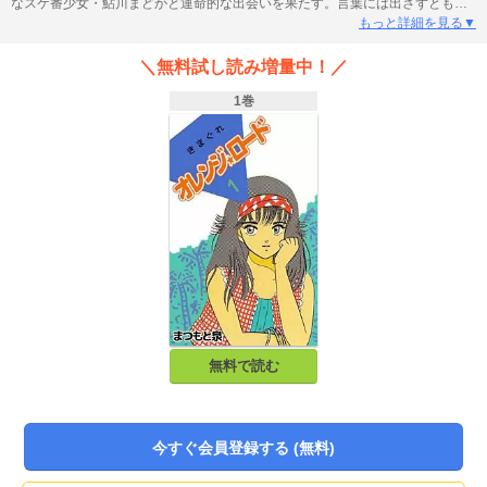
なスケ番少女・鮎川まどかと運命的な出会いを果たす。言葉には出さずとも互
いに惹かれ合っていく二人だったが、まどかの妹分のボーイッシュな少女・檜
もっと詳細を見る▼
山ひかるが恭介に積極的にアタックを始めた事で、3人の関係は奇妙な三角関係
へと発展して行き…。80年代に花咲いた、少年誌ラブコメの大定番！
＼無料試し読み増量中！／
1巻
無料で読む
今すぐ会員登録する (無料)