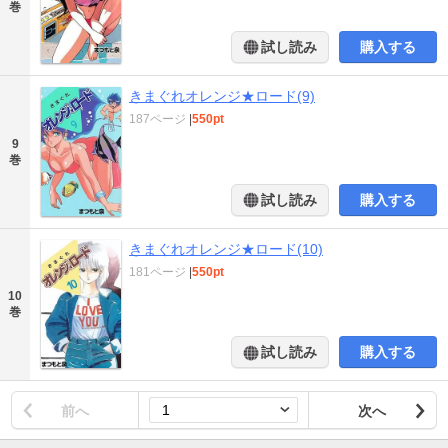
巻
試し読み
購入する
きまぐれオレンジ★ロード(9)
187ページ
|
550pt
9
巻
試し読み
購入する
きまぐれオレンジ★ロード(10)
181ページ
|
550pt
10
巻
試し読み
購入する
前へ
次へ