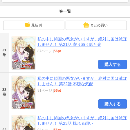
巻一覧
最新刊
まとめ買い
私の中に傾国の悪女がいますが、絶対に国は滅ぼ
しません！ 第21話 寄り添う影と光
21
87ページ
|
56pt
巻
購入する
私の中に傾国の悪女がいますが、絶対に国は滅ぼ
しません！ 第22話 不穏な気配
22
91ページ
|
56pt
巻
購入する
私の中に傾国の悪女がいますが、絶対に国は滅ぼ
しません！ 第23話 揺れる想い
23
94ページ
|
56pt