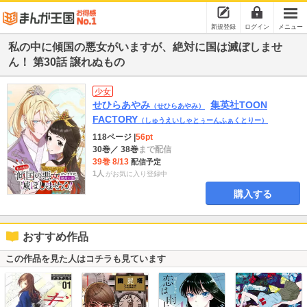
新規登録
ログイン
メニュー
私の中に傾国の悪女がいますが、絶対に国は滅ぼしませ
ん！ 第30話 譲れぬもの
少女
せひらあやみ
集英社TOON
（せひらあやみ）
FACTORY
（しゅうえいしゃとぅーんふぁくとりー）
118ページ
|
56pt
30巻
／ 38巻
まで配信
39巻 8/13
配信予定
1人
がお気に入り登録中
購入する
おすすめ作品
この作品を見た人はコチラも見ています