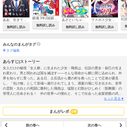
銀魂 3年Z組銀八先生 カラー版
ああ、生きているって素晴らしい
あざといちゃんとヤンキーくん
ラスボス少女アカリ～ワタシより強いやつに会いに現代に行く～
無料試し読み
無料試し読み
無料試し読み
無料試し読み
みんなのまんがタグ
タグ編集
あらすじ|ストーリー
女人だけの秘境「女人郷」に生まれた少女・飛燕は、伝説の悪女・妲己の生ま
れ変わり。男と関われば国を滅ぼす――そんな宿命から郷に閉じ込められ、外
界を知らずに育った。ある日、土石流から麓の村を救ったことで正体が露見
し、「化け物」として皇城へ連行されてしまう。酒宴の場に引き出され、皇帝
の霊獣・太白との死闘に勝利した飛燕は、猛獣と幻獣がひしめく〈獣舞園〉の
管理人に任命される！ 外の世界への憧れと、そこで出会った金髪碧眼の武
官・洸月への想い。だが胸の奥では、妖艶で狡猾なもうひとりの自分・妲己が
もっと見る▼
囁く――「すべてを手に入れろ」と。純朴娘×稀代の悪女、二つの心が揺らす中
華ロマンスコメディ開幕！
まんがレポ
0件
前の巻へ
次の巻へ