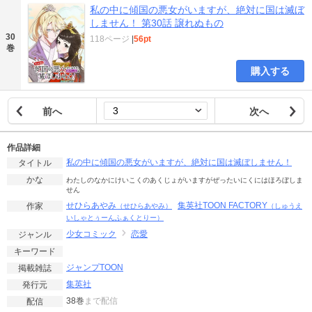
私の中に傾国の悪女がいますが、絶対に国は滅ぼ
しません！ 第30話 譲れぬもの
30
118ページ
|
56pt
巻
購入する
前へ
次へ
作品詳細
私の中に傾国の悪女がいますが、絶対に国は滅ぼしません！
タイトル
かな
わたしのなかにけいこくのあくじょがいますがぜったいにくにはほろぼしま
せん
せひらあやみ
集英社TOON FACTORY
作家
（せひらあやみ）
（しゅうえ
いしゃとぅーんふぁくとりー）
少女コミック
恋愛
ジャンル
キーワード
ジャンプTOON
掲載雑誌
集英社
発行元
38巻
まで配信
配信