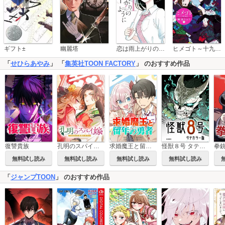
恋は雨上がりのように
ギフト±
幽麗塔
ヒメゴト～十九歳の制服～
「
せひらあやみ
」 「
集英社TOON FACTORY
」 のおすすめ作品
復讐貴族
孔明のスパイ嫁 月英は夫を就職させたい
求婚魔王と留年の勇者
怪獣８号 タテカラー版
拳
無料試し読み
無料試し読み
無料試し読み
無料試し読み
「
ジャンプTOON
」 のおすすめ作品