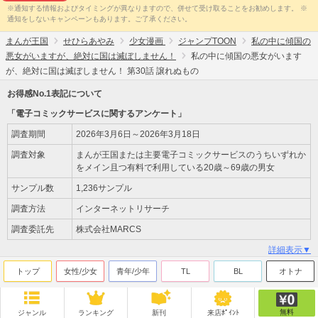
※通知する情報およびタイミングが異なりますので、併せて受け取ることをお勧めします。 ※
通知をしないキャンペーンもあります。ご了承ください。
まんが王国
せひらあやみ
少女漫画
ジャンプTOON
私の中に傾国の
悪女がいますが、絶対に国は滅ぼしません！
私の中に傾国の悪女がいます
が、絶対に国は滅ぼしません！ 第30話 譲れぬもの
お得感No.1表記について
「電子コミックサービスに関するアンケート」
調査期間
2026年3月6日～2026年3月18日
調査対象
まんが王国または主要電子コミックサービスのうちいずれか
をメイン且つ有料で利用している20歳～69歳の男女
サンプル数
1,236サンプル
調査方法
インターネットリサーチ
調査委託先
株式会社MARCS
詳細表示▼
トップ
女性/少女
青年/少年
TL
BL
オトナ
無料
ジャンル
ランキング
新刊
来店ﾎﾟｲﾝﾄ