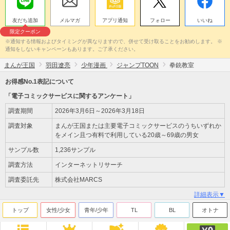
友だち追加
メルマガ
アプリ通知
フォロー
いいね
限定クーポン
※通知する情報およびタイミングが異なりますので、併せて受け取ることをお勧めします。 ※
通知をしないキャンペーンもあります。ご了承ください。
まんが王国
羽田遼亮
少年漫画
ジャンプTOON
拳銃教室
お得感No.1表記について
「電子コミックサービスに関するアンケート」
調査期間
2026年3月6日～2026年3月18日
調査対象
まんが王国または主要電子コミックサービスのうちいずれか
をメイン且つ有料で利用している20歳～69歳の男女
サンプル数
1,236サンプル
調査方法
インターネットリサーチ
調査委託先
株式会社MARCS
詳細表示▼
トップ
女性/少女
青年/少年
TL
BL
オトナ