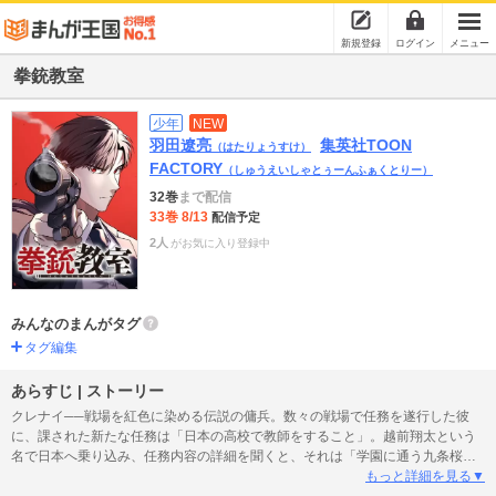
新規登録
ログイン
メニュー
拳銃教室
少年
NEW
羽田遼亮
集英社TOON
（はたりょうすけ）
FACTORY
（しゅうえいしゃとぅーんふぁくとりー）
32巻
まで配信
33巻 8/13
配信予定
2人
がお気に入り登録中
みんなのまんがタグ
タグ編集
あらすじ | ストーリー
クレナイ──戦場を紅色に染める伝説の傭兵。数々の戦場で任務を遂行した彼
に、課された新たな任務は「日本の高校で教師をすること」。越前翔太という
名で日本へ乗り込み、任務内容の詳細を聞くと、それは「学園に通う九条桜子
という女子生徒を守ること」だった。戦場で育ち、女と関わりを持ったことの
もっと詳細を見る▼
ない彼にとって、何よりも困難なこのミッションを遂行できるのか──。