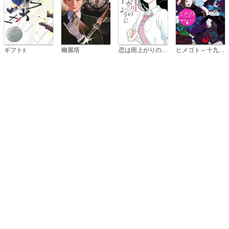
恋は雨上がりのように
ギフト±
幽麗塔
ヒメゴト～十九歳の制服～