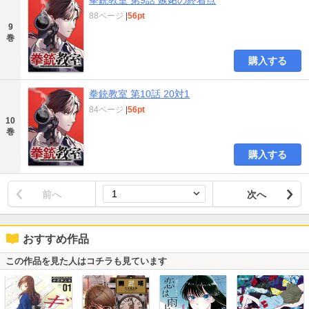
88ページ
|
56pt
9
巻
購入する
拳銃教室 第10話 20対1
84ページ
|
56pt
10
巻
購入する
前へ
次へ
おすすめ作品
この作品を見た人はコチラも見ています