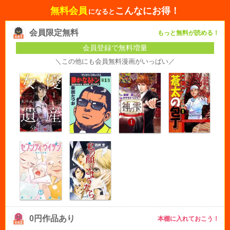
無料会員
こんなにお得！
になると
会員限定無料
もっと無料が読める！
会員登録で無料増量
＼この他にも会員無料漫画がいっぱい／
0円作品あり
本棚に入れておこう！