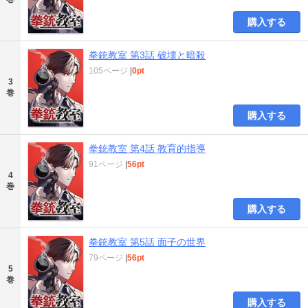
購入する
拳銃教室 第3話 破壊と暗殺
105ページ
|
0pt
3
巻
購入する
拳銃教室 第4話 教育的指導
91ページ
|
56pt
4
巻
購入する
拳銃教室 第5話 面子の世界
79ページ
|
56pt
5
巻
購入する