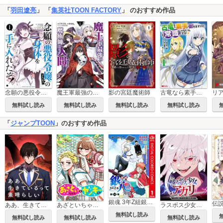
「
羽田遼亮
」 「
集英社TOON FACTORY
」 のおすすめ作品
念願の悪役令嬢の身体を手に入れたぞ！
魔王軍最強の魔術師は人間だった（コミック）
影の宮廷魔術師
古竜なら素手で倒せますけど、これって常識じゃないんですか？（コミック）
無料試し読み
無料試し読み
無料試し読み
無料試し読み
「
ジャンプTOON
」のおすすめ作品
銀魂 3年Z組銀八先生 カラー版
ああ、生きているって素晴らしい
あざといちゃんとヤンキーくん
ラスボス少女アカリ～ワタシより強いやつに会いに現代に行く～
無料試し読み
無料試し読み
無料試し読み
無料試し読み