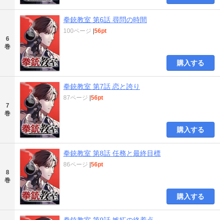
拳銃教室 第6話 尋問の時間
100ページ
|
56pt
6
巻
購入する
拳銃教室 第7話 恋と誇り
87ページ
|
56pt
7
巻
購入する
拳銃教室 第8話 任務と最終目標
86ページ
|
56pt
8
巻
購入する
拳銃教室 第9話 嫉妬の終着点