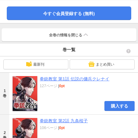
今すぐ会員登録する (無料)
全巻の情報を
閉じる
巻一覧
最新刊
まとめ買い
拳銃教室 第1話 伝説の傭兵クレナイ
127ページ
|
0pt
1
巻
購入する
拳銃教室 第2話 九条桜子
106ページ
|
0pt
2
巻