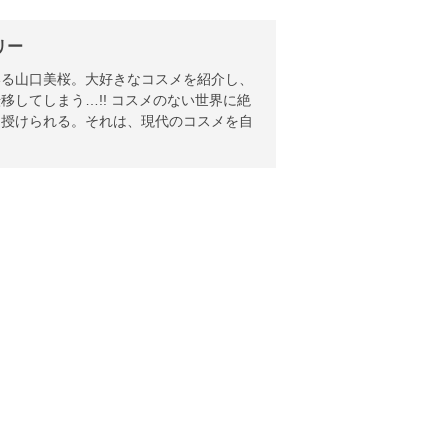
リー
いる山口美桜。大好きなコスメを紹介し、
してしまう…!! コスメのない世界に絶
を授けられる。それは、現代のコスメを自