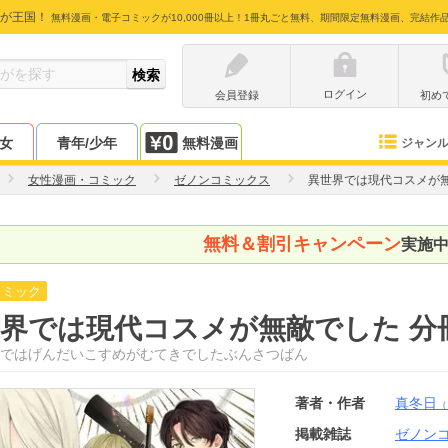
が王国！
無料漫画・電子コミックが10,000冊以上！1冊丸ごと無料、期間限定無料漫画、完結作
ログイン
会員登録
初め
少女
青年/少年
無料漫画
ジャン
女性漫画・コミック
ゼノンコミックス
異世界では現代コスメが無
無料＆割引キャンペーン
実施
コミック
界では現代コスメが無敵でした 分
ではげんだいこすめがむてきでしたぶんさつばん
著者・作者
真冬日
（
掲載雑誌
ゼノン