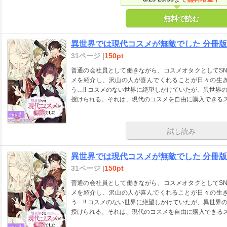
無料で読む
異世界では現代コスメが無敵でした 分冊版(
31ページ |
150pt
普通の会社員として働きながら、コスメオタクとしてS
メを紹介し、沢山の人が喜んでくれることが日々の生
う…!! コスメのない世界に絶望しかけていたが、異世
授けられる。それは、現代のコスメを自由に購入できるス
試し読み
異世界では現代コスメが無敵でした 分冊版(
31ページ |
150pt
普通の会社員として働きながら、コスメオタクとしてS
メを紹介し、沢山の人が喜んでくれることが日々の生
う…!! コスメのない世界に絶望しかけていたが、異世
授けられる。それは、現代のコスメを自由に購入できるス