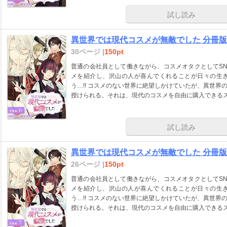
試し読み
異世界では現代コスメが無敵でした 分冊版(
30ページ |
150pt
普通の会社員として働きながら、コスメオタクとしてS
メを紹介し、沢山の人が喜んでくれることが日々の生
う…!! コスメのない世界に絶望しかけていたが、異世
授けられる。それは、現代のコスメを自由に購入できるス
試し読み
異世界では現代コスメが無敵でした 分冊版(
26ページ |
150pt
普通の会社員として働きながら、コスメオタクとしてS
メを紹介し、沢山の人が喜んでくれることが日々の生
う…!! コスメのない世界に絶望しかけていたが、異世
授けられる。それは、現代のコスメを自由に購入できるス