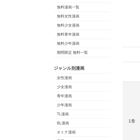
無料漫画一覧
無料女性漫画
無料少女漫画
無料青年漫画
無料少年漫画
期間限定 無料一覧
ジャンル別漫画
女性漫画
少女漫画
青年漫画
少年漫画
TL漫画
1巻
BL漫画
オトナ漫画