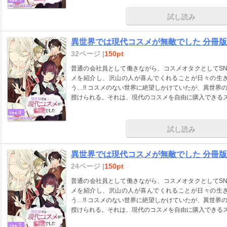
試し読み
異世界では現代コスメが無敵でした 分冊版(
32ページ |
150pt
普通の会社員として働きながら、コスメオタクとしてS
メを紹介し、沢山の人が喜んでくれることが日々の生
う…!! コスメのない世界に絶望しかけていたが、異世
授けられる。それは、現代のコスメを自由に購入できるス
試し読み
異世界では現代コスメが無敵でした 分冊版(
24ページ |
150pt
普通の会社員として働きながら、コスメオタクとしてS
メを紹介し、沢山の人が喜んでくれることが日々の生
う…!! コスメのない世界に絶望しかけていたが、異世
授けられる。それは、現代のコスメを自由に購入できるス