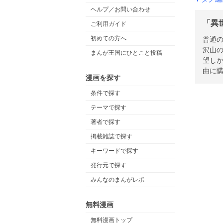
ヘルプ／お問い合わせ
「異
ご利用ガイド
初めての方へ
普通
沢山の
まんが王国にひとこと投稿
望し
由に購
漫画を探す
条件で探す
テーマで探す
著者で探す
掲載雑誌で探す
キーワードで探す
発行元で探す
みんなのまんがレポ
無料漫画
無料漫画トップ