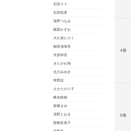
石田スイ
石田拓実
海野つなみ
楳図かずお
大久保ヒロミ
御茶漬海苔
4巻
河原和音
きたがわ翔
北川みゆき
草野誼
さかたのり子
椎名軽穂
新條まゆ
清野とおる
5巻
曽根富美子